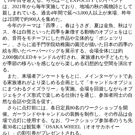
て16年目を迎える。ららぽーとEXPOCITYでのイベント
は、2021年から毎年実施しており、地域の秋の風物詩として
親しまれている。過去4年間で延べ3,000人以上が来場、昨年
は2日間で約900人を集めた。
今年のテーマは「四季」。春はうさぎ、夏は金魚、秋はリ
ス、冬は白熊といった四季を象徴する動物のオブジェをはじ
め、音符をモチーフにした作品や立体的な「ポシェツリ
ー」、さらに追手門学院幼稚園の園児が描いた日本の四季の
絵を用いたペーパーバッグを展示する。会場全体には約
2,000個のLEDキャンドルが灯され、家族連れや子どもたち
が季節の移ろいを感じながら楽しめる幻想的な空間を演出す
る。
また、来場者アンケートをもとに、メインターゲットであ
る家族連れがより楽しめる企画として「キャンドルオブジェ
にまつわるクイズラリー」を実施。会場を回遊しながらオブ
ジェをクイズ形式で楽しめる仕掛けを通じ、参加者同士の自
然な会話や交流を促す。
さらに点灯前には、各日定員80名のワークショップを開
催。ガーランドやキャンドルの装飾を制作し、その作品は会
場で点灯に使用する。なお、ワークショップ参加者のうち先
着30名には観覧車「OSAKA WHEEL（オオサカホイー
ル）」の割引券がプレゼントされる。