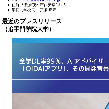
URL
https://www.otemon.ac.jp/
住所
大阪府茨木市西安威2-1-15
学長（学校長）
真銅 正宏
最近のプレスリリース
（追手門学院大学）