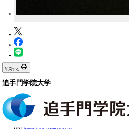
print
印刷する
追手門学院大学