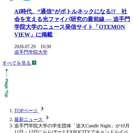
AI時代、“通信”がボトルネックになる!? 社
会を支える光ファイバ研究の最前線 ― 追手門
学院大学のニュース発信サイト「OTEMON
VIEW」に掲載
2026.07.29 10:30
追手門学院大学
すべてを見る
chevron_forward
TOPページ
chevron_forward
最新ニュース
追手門学院大学の学生団体「追大Candle Night」が10月
11日・12日にららぽーとEXPOCITYでキャンドルイベ