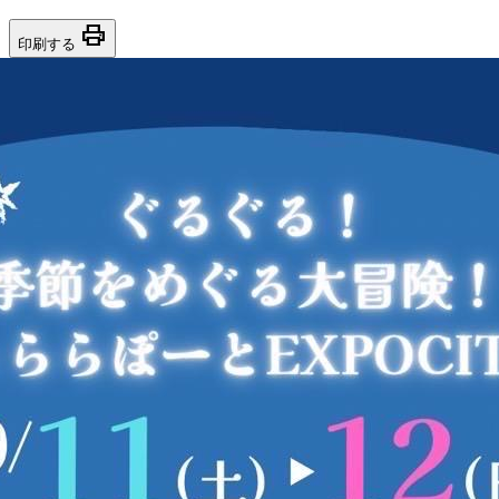
print
印刷する