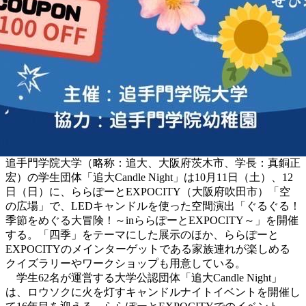
追手門学院大学（略称：追大、大阪府茨木市、学長：真銅正
宏）の学生団体「追大Candle Night」は10月11日（土）、12
日（日）に、ららぽーとEXPOCITY（大阪府吹田市）「空
の広場」で、LEDキャンドルを使った空間演出「ぐるぐる！
季節をめぐる大冒険！～inららぽーとEXPOCITY～」を開催
する。「四季」をテーマにした展示のほか、ららぽーと
EXPOCITYのメインターゲットである家族連れが楽しめる
クイズラリーやワークショップも用意している。
学生62名が運営する大学公認団体「追大Candle Night」
は、ロウソクに火を灯すキャンドルナイトイベントを開催し