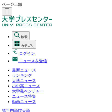
ページ上部
density_medium
検索
カテゴリ
ログイン
ニュースを受信
最新ニュース
ランキング
大学ニュース
小中高ニュース
大学発ベンチャー
ニュース特集
動画ニュース
追手門学院大学