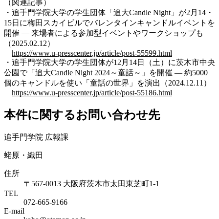
（関連記事）
・追手門学院大学の学生団体「追大Candle Night」が2月14・
15日に梅田スカイビルでバレンタインキャンドルイベントを
開催 ― 来場者による参加型イベントやワークショップも
（2025.02.12）
https://www.u-presscenter.jp/article/post-55599.html
・追手門学院大学の学生団体が12月14日（土）に茨木市中央
公園で「追大Candle Night 2024～童話～」を開催 ― 約5000
個のキャンドルを使い「童話の世界」を演出（2024.12.11）
https://www.u-presscenter.jp/article/post-55186.html
本件に関するお問い合わせ先
追手門学院 広報課
蛯原・織田
住所
〒567-0013 大阪府茨木市太田東芝町1-1
TEL
072-665-9166
E-mail