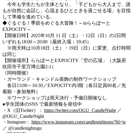
今年も学生たちが主体となり、「子どもから大人まで、誰
もが自然に会話し、心温まるひとときを過ごせる場」を目指
して準備を進めている。
◆ぐるぐる！季節をめぐる大冒険！～inららぽーと
EXPOCITY～
【開催日時】2025年10月 11 日（土）・12日（日）の2日間
いずれも18:00～20:00（最終入場：19:45）
※雨天時は10月18日（土）・19日（日）に変更、点灯時間
は同じ
【開催場所】ららぽーとEXPOCITY「空の広場」（大阪府
吹田市千里万博公園2-1）
《同時開催》
・ガーランド・キャンドル装飾の制作ワークショップ
各日13:00～16:30／EXPOCITY内3階（各日定員80名／先
着順・参加無料）
※ワークショップは雨天決行・予備日開催なし
●学生団体のSNS で最新情報を発信中
・X（旧Twitter）：
https://twitter.com/OGU_CandleNight
／
@OGU_CandleNight
・Instagram：
https://www.instagram.com/candlenightogu/?hl=ja
／ @candlenightogu