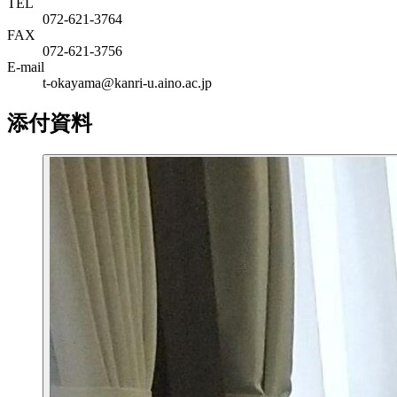
TEL
072-621-3764
FAX
072-621-3756
E-mail
t-okayama@kanri-u.aino.ac.jp
添付資料