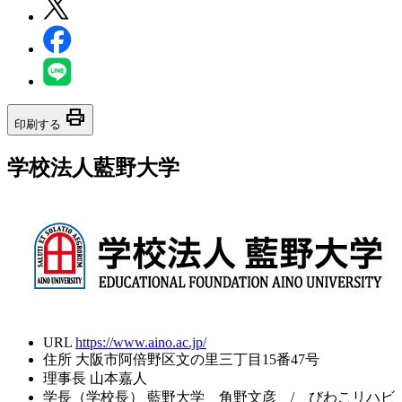
print
印刷する
学校法人藍野大学
URL
https://www.aino.ac.jp/
住所
大阪市阿倍野区文の里三丁目15番47号
理事長
山本嘉人
学長（学校長）
藍野大学 角野文彦 / びわこリハビ