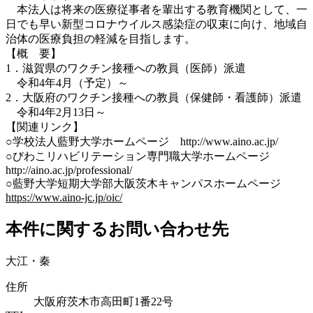
本法人は将来の医療従事者を輩出する教育機関として、一
日でも早い新型コロナウイルス感染症の収束に向け、地域自
治体の医療負担の軽減を目指します。
【概 要】
1．滋賀県のワクチン接種への教員（医師）派遣
令和4年4月（予定）～
2．大阪府のワクチン接種への教員（保健師・看護師）派遣
令和4年2月13日～
【関連リンク】
○学校法人藍野大学ホームページ http://www.aino.ac.jp/
○びわこリハビリテーション専門職大学ホームページ
http://aino.ac.jp/professional/
○藍野大学短期大学部大阪茨木キャンパスホームページ
https://www.aino-jc.jp/oic/
本件に関するお問い合わせ先
大江・秦
住所
大阪府茨木市高田町1番22号