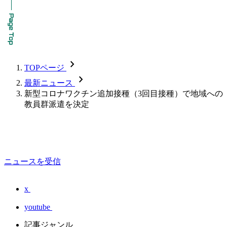
chevron_forward
TOPページ
chevron_forward
最新ニュース
新型コロナワクチン追加接種（3回目接種）で地域への
教員群派遣を決定
ニュースを受信
x
youtube
記事ジャンル