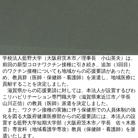
学校法人藍野大学（大阪府茨木市／理事長 小山英夫）は、
前回の新型コロナワクチン接種に引き続き、追加（3回目）
のワクチン接種についても地域からの応援要請があったた
め、教員群（医師・保健師・看護師）を派遣し、地域医療に
貢献することを決定しました。
滋賀県からの応援要請に対しては、本法人が設置するびわ
こリハビリテーション専門職大学（滋賀県東近江市／学長
山川正信）の教員（医師）派遣を決定しました。
また、ワクチン接種の実施に伴う保健所での人員体制の強
化を図る大阪府健康医療部からの応援要請には、本法人の設
置する藍野大学短期大学部（大阪府茨木市／学長 佐々木惠
雲）専攻科（地域看護学専攻）教員（保健師・看護師）を派
遣いたします。