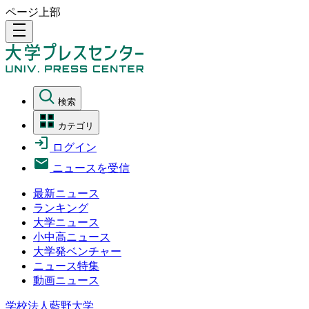
ページ上部
density_medium
検索
カテゴリ
ログイン
ニュースを受信
最新ニュース
ランキング
大学ニュース
小中高ニュース
大学発ベンチャー
ニュース特集
動画ニュース
学校法人藍野大学