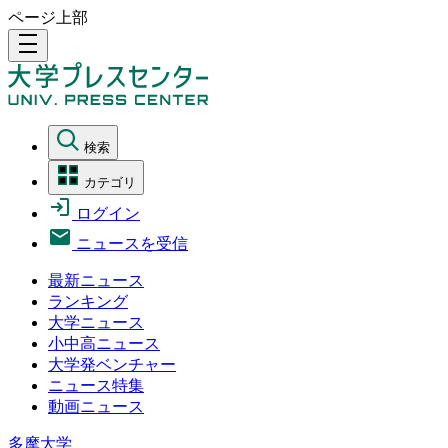
ページ上部
density_medium
検索
カテゴリ
ログイン
ニュースを受信
最新ニュース
ランキング
大学ニュース
小中高ニュース
大学発ベンチャー
ニュース特集
動画ニュース
多摩大学