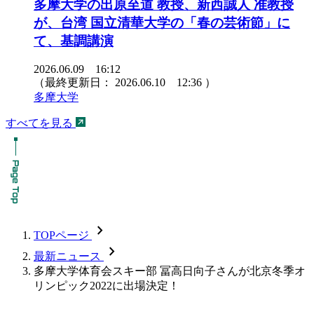
多摩大学の出原至道 教授、新西誠人 准教授
が、台湾 国立清華大学の「春の芸術節」に
て、基調講演
2026.06.09 16:12
（最終更新日：
2026.06.10 12:36
）
多摩大学
すべてを見る
chevron_forward
TOPページ
chevron_forward
最新ニュース
多摩大学体育会スキー部 冨高日向子さんが北京冬季オ
リンピック2022に出場決定！