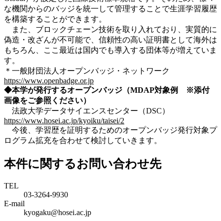
な機関からのバッジを統一して管理することで生涯学習履歴
を構築することができます。
また、ブロックチェーン技術を取り入れており、実質的に
偽造・改ざんが不可能で、信頼性の高い証明書として海外は
もちろん、ここ最近は国内でも導入する団体等が増えていま
す。
＊一般財団法人オープンバッジ・ネットワーク
https://www.openbadge.or.jp
◆本学が発行するオープンバッジ（MDAP対象例 ※添付
画像をご参照ください）
法政大学データサイエンスセンター（DSC）
https://www.hosei.ac.jp/kyoiku/taisei/2
今後、学習歴を証明するためのオープンバッジ発行対象プ
ログラム拡充を合わせて検討していきます。
本件に関するお問い合わせ先
TEL
03-3264-9930
E-mail
kyogaku@hosei.ac.jp