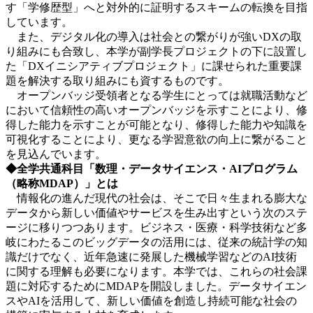
す「学修歴型」へと対外的に証明するスキームの転換を目指
しています。
また、デジタル化の導入は社会との繋がりが強いDXの取
り組みにも合致し、本学が副学長プロジェクトの下に設置し
た「DXイニシアティブプロジェクト」に課せられた重要課
題を解決する取り組みにも資するものです。
オープンバッジ受領者となる学生にとっては就職活動など
において信頼性の高いオープンバッジを示すことにより、修
得した能力を示すことが可能となり、修得した能力や知識を
可視化することにより、更なる学習意欲の向上に繋がること
を見込んでいます。
◆全学共通科目「数理・データサイエンス・AIプログラム
（略称MDAP）」とは
情報化の進んだ現代の社会は、そこで日々生まれる膨大な
データから新しい価値やサービスを生み出すという次のステ
ージに移りつつあります。ビジネス・医療・科学技術など多
岐にわたるこのビッグデータの活用には、従来の統計学の知
識だけでなく、近年急速に発展した機械学習などのAI技術
に関する理解も必要になります。本学では、これらの社会課
題に対応するためにMDAPを開設しました。データサイエン
スやAIを活用して、新しい価値を創造し持続可能な社会の