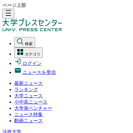
ページ上部
density_medium
検索
カテゴリ
ログイン
ニュースを受信
最新ニュース
ランキング
大学ニュース
小中高ニュース
大学発ベンチャー
ニュース特集
動画ニュース
法政大学