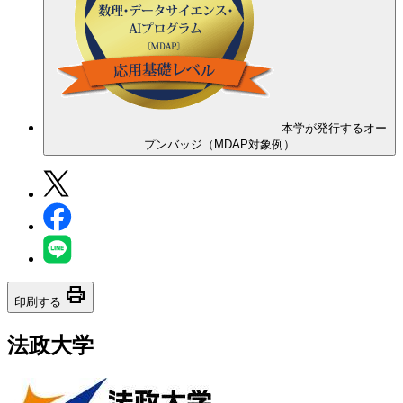
本学が発行するオー
プンバッジ（MDAP対象例）
print
印刷する
法政大学