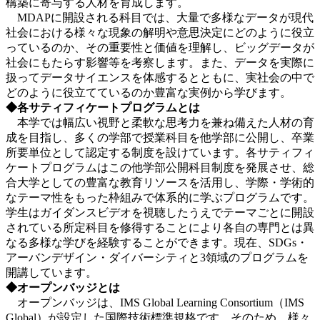
構築に寄与する人材を育成します。
MDAPに開設される科目では、大量で多様なデータが現代
社会における様々な現象の解明や意思決定にどのように役立
っているのか、その重要性と価値を理解し、ビッグデータが
社会にもたらす影響等を考察します。また、データを実際に
扱ってデータサイエンスを体感するとともに、実社会の中で
どのように役立てているのか豊富な実例から学びます。
◆各サティフィケートプログラムとは
本学では幅広い視野と柔軟な思考力を兼ね備えた人材の育
成を目指し、多くの学部で授業科目を他学部に公開し、卒業
所要単位として認定する制度を設けています。各サティフィ
ケートプログラムはこの他学部公開科目制度を発展させ、総
合大学としての豊富な教育リソースを活用し、学際・学術的
なテーマ性をもった枠組みで体系的に学ぶプログラムです。
学生はガイダンスビデオを視聴したうえでテーマごとに開設
されている所定科目を修得することにより各自の専門とは異
なる多様な学びを経験することができます。現在、SDGs・
アーバンデザイン・ダイバーシティと3領域のプログラムを
開講しています。
◆オープンバッジとは
オープンバッジは、IMS Global Learning Consortium（IMS
Global）が設定した国際技術標準規格です。そのため、様々