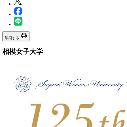
print
印刷する
相模女子大学