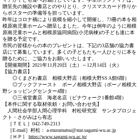
贈呈先の施設や書店とのやりとり、クリスマスカード作りか
らポスターの準備等を担っています。
昨年はコロナ禍により規模を縮小して開催し、73冊の本を相
模原南児童ホームへ贈呈しました。今年は例年のように相模
原南児童ホームと相模原協同病院(小児病棟)の子ども達に本
を贈る予定です。
市民の皆様からの本のプレゼントは、下記の3店舗の協力書
店にて募集しています。多くの子どもたち一人ひとりに本を
贈るために、ご協力をお願いいたします。
【開催期間】2021年11月20日（土）～12月14日（火）
【協力書店】
◎くまざわ書店 相模大野店（相模大野SS A館6階）
◎ブックファースト ボーノ相模大野店（ボーノ相模大
野ショッピングセンター4階）
◎三省堂書店 海老名店（ビナウォーク1番館4階）
【本件に関する取材依頼・お問い合わせ先】
人間社会学部人間心理学科 村松研究室 サンタプロジェ
クト・さがみはら有志
［ＴＥＬ］042-749-2313
［E-mail］村松： a-muramatsu@star.sagami-wu.ac.jp
［ＨＰ］
https://www.sagami-wu.ac.jp/