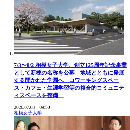
7/3〜8/2 相模女子大学、創立125周年記念事業
として新棟の名称を公募 地域とともに発展
する開かれた学園へ コワーキングスペー
ス・カフェ・生涯学習等の複合的コミュニテ
ィスペースを整備
2026.07.03 09:50
相模女子大学