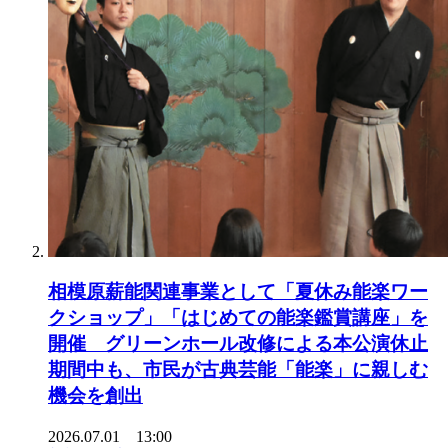
相模原薪能関連事業として「夏休み能楽ワー
クショップ」「はじめての能楽鑑賞講座」を
開催 グリーンホール改修による本公演休止
期間中も、市民が古典芸能「能楽」に親しむ
機会を創出
2026.07.01 13:00