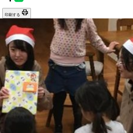
print
印刷する