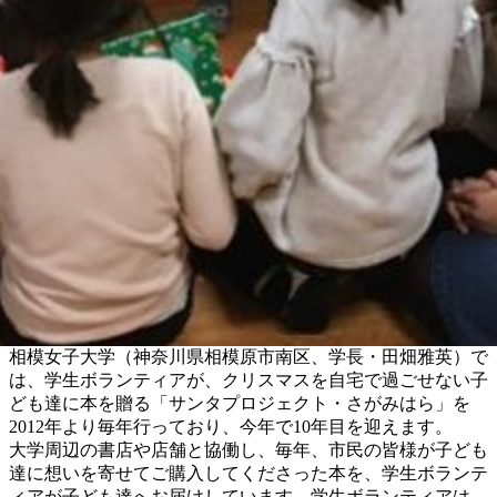
相模女子大学（神奈川県相模原市南区、学長・田畑雅英）で
は、学生ボランティアが、クリスマスを自宅で過ごせない子
ども達に本を贈る「サンタプロジェクト・さがみはら」を
2012年より毎年行っており、今年で10年目を迎えます。
大学周辺の書店や店舗と協働し、毎年、市民の皆様が子ども
達に想いを寄せてご購入してくださった本を、学生ボランテ
ィアが子ども達へお届けしています。学生ボランティアは、