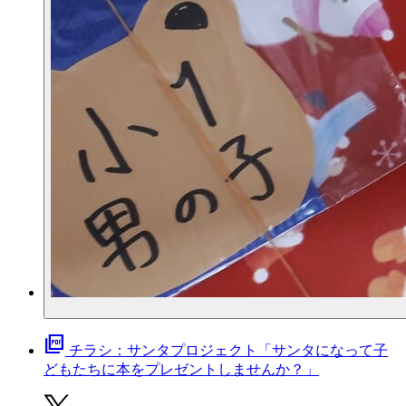
picture_as_pdf
チラシ：サンタプロジェクト「サンタになって子
どもたちに本をプレゼントしませんか？」