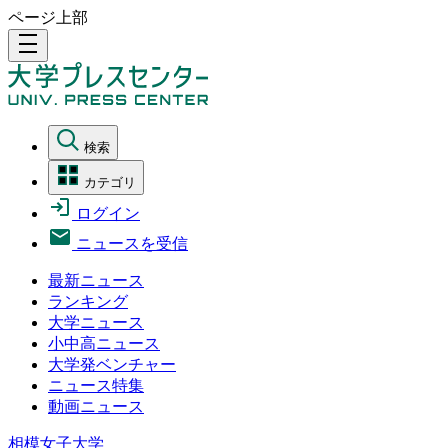
ページ上部
density_medium
検索
カテゴリ
ログイン
ニュースを受信
最新ニュース
ランキング
大学ニュース
小中高ニュース
大学発ベンチャー
ニュース特集
動画ニュース
相模女子大学