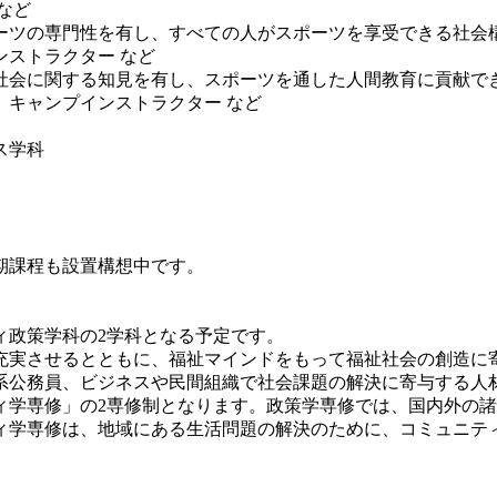
など
ーツの専門性を有し、すべての人がスポーツを享受できる社会
ストラクター など
社会に関する知見を有し、スポーツを通した人間教育に貢献で
、キャンプインストラクター など
ス学科
期課程も設置構想中です。
政策学科の2学科となる予定です。
実させるとともに、福祉マインドをもって福祉社会の創造に
系公務員、ビジネスや民間組織で社会課題の解決に寄与する人
学専修」の2専修制となります。政策学専修では、国内外の諸
ィ学専修は、地域にある生活問題の解決のために、コミュニテ