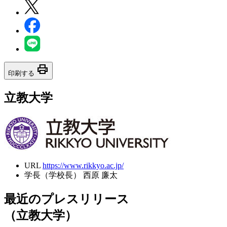
print
印刷する
立教大学
URL
https://www.rikkyo.ac.jp/
学長（学校長）
西原 廉太
最近のプレスリリース
（立教大学）