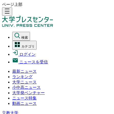
ページ上部
density_medium
検索
カテゴリ
ログイン
ニュースを受信
最新ニュース
ランキング
大学ニュース
小中高ニュース
大学発ベンチャー
ニュース特集
動画ニュース
立教大学