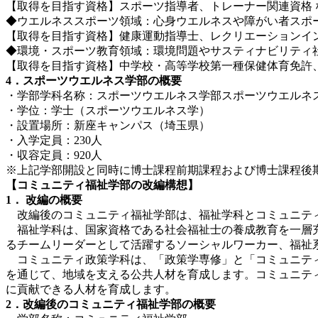
【取得を目指す資格】スポーツ指導者、トレーナー関連資格 
◆ウエルネススポーツ領域：心身ウエルネスや障がい者スポ
【取得を目指す資格】健康運動指導士、レクリエーションイン
◆環境・スポーツ教育領域：環境問題やサスティナビリティ
【取得を目指す資格】中学校・高等学校第一種保健体育免許
4．
スポーツウエルネス学部の概要
・学部学科名称：スポーツウエルネス学部スポーツウエルネ
・学位：学士（スポーツウエルネス学）
・設置場所：新座キャンパス（埼玉県）
・入学定員：230人
・収容定員：920人
※上記学部開設と同時に博士課程前期課程および博士課程後
【コミュニティ福祉学部の改編構想】
1．
改編の概要
改編後のコミュニティ福祉学部は、福祉学科とコミュニティ
福祉学科は、国家資格である社会福祉士の養成教育を一層充
るチームリーダーとして活躍するソーシャルワーカー、福祉
コミュニティ政策学科は、「政策学専修」と「コミュニティ
を通じて、地域を支える公共人材を育成します。コミュニテ
に貢献できる人材を育成します。
2．改編後のコミュニティ福祉学部の概要