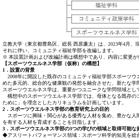
立教大学（東京都豊島区、総長 西原廉太）は、2023年4
それに伴い、コミュニティ福祉学部を改編します。
※ 本設置計画および改編計画は構想中であり、内容に変更が
【スポーツウエルネス学部
（仮称）
の構想】
1．設置の背景
2008年に開設した既存のコミュニティ福祉学部スポーツ
めた多元的、総合的な健康観の発想を融合させた、新たな学
スポーツウエルネス学は、重要かつユニークな学問領域とし
構想中のスポーツウエルネス学部では、母体となる既存のコ
ために」を理念としたカリキュラムを計画しています。
2．スポーツウエルネス学部の教育研究上の目的
スポーツに興味・関心がある優秀な人材を集め、豊かな人間
を有する人材を育成することを目指します。
3．スポーツウエルネス学部の3つの学びの領域と取得可能な
◆アスリートパフォーマンス領域：スポーツ科学的知見を総