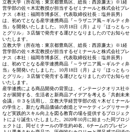
立教大学（所在地：東京都豊島区、総長：西原廉太）※1経
営学部の佐々木宏教授が担当するゼミナールと株式会社プレ
ナス（本社：福岡市博多区、代表取締役社長：塩井辰男）
は、初めてとなる産学連携商品『～ラザニア風～ギルティ弁
当』を開発いたしました。10月18日（月）より「ほっともっ
とグリル」３店舗で発売する運びとなりましたのでお知らせ
いたします。
立教大学（所在地：東京都豊島区、総長：西原廉太）※1経
営学部の佐々木宏教授が担当するゼミナールと株式会社プレ
ナス（本社：福岡市博多区、代表取締役社長：塩井辰男）
は、初めてとなる産学連携商品『～ラザニア風～ギルティ弁
当』を開発いたしました。10月18日（月）より「ほっともっ
とグリル」３店舗で発売する運びとなりましたのでお知らせ
いたします。
産学連携による商品開発の背景は、インテージクオリス社※
２が展開する、生活者と新商品アイデアを考える「共創未来
会議」※３を活用し、立教大学経営学部の佐々木ゼミナール
の学生と、新たな商品価値の創造とマーケティングリサーチ
など実践的スキル向上を図る教育の場を提供するプロジェク
トにより誕生いたしました。2020年10月に始まった同プロジ
ェクトは、同ゼミナールの学生約40名、6チームのプレゼン
より選考された商品で、圧倒的なカロリーと満足感で日頃の