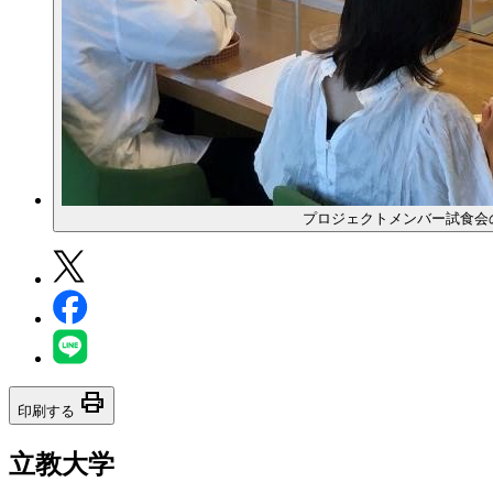
プロジェクトメンバー試食会
print
印刷する
立教大学