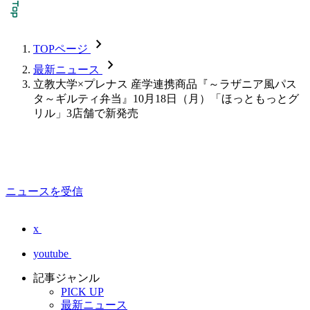
chevron_forward
TOPページ
chevron_forward
最新ニュース
立教大学×プレナス 産学連携商品『～ラザニア風パス
タ～ギルティ弁当』10月18日（月）「ほっともっとグ
リル」3店舗で新発売
ニュースを受信
x
youtube
記事ジャンル
PICK UP
最新ニュース