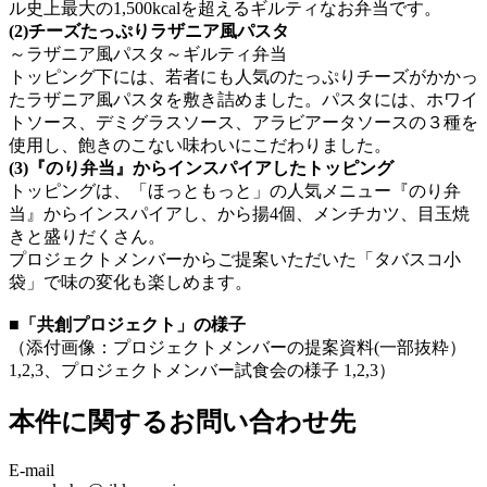
ル史上最大の1,500kcalを超えるギルティなお弁当です。
(2)チーズたっぷりラザニア風パスタ
～ラザニア風パスタ～ギルティ弁当
トッピング下には、若者にも人気のたっぷりチーズがかかっ
たラザニア風パスタを敷き詰めました。パスタには、ホワイ
トソース、デミグラスソース、アラビアータソースの３種を
使用し、飽きのこない味わいにこだわりました。
(3)『のり弁当』からインスパイアしたトッピング
トッピングは、「ほっともっと」の人気メニュー『のり弁
当』からインスパイアし、から揚4個、メンチカツ、目玉焼
きと盛りだくさん。
プロジェクトメンバーからご提案いただいた「タバスコ小
袋」で味の変化も楽しめます。
■「共創プロジェクト」の様子
（添付画像：プロジェクトメンバーの提案資料(一部抜粋）
1,2,3、プロジェクトメンバー試食会の様子 1,2,3）
本件に関するお問い合わせ先
E-mail