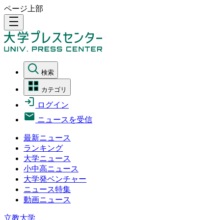
ページ上部
density_medium
検索
カテゴリ
ログイン
ニュースを受信
最新ニュース
ランキング
大学ニュース
小中高ニュース
大学発ベンチャー
ニュース特集
動画ニュース
立教大学