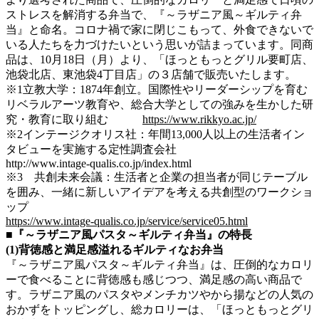
ストレスを解消する弁当で、『～ラザニア風～ギルティ弁
当』と命名。コロナ禍で家に閉じこもって、外食できないで
いる人たちを力づけたいという思いが詰まっています。同商
品は、10月18日（月）より、「ほっともっとグリル要町店、
池袋北店、東池袋4丁目店」の３店舗で販売いたします。
※1立教大学：1874年創立。国際性やリーダーシップを育む
リベラルアーツ教育や、総合大学としての強みを生かした研
究・教育に取り組む
https://www.rikkyo.ac.jp/
※2インテージクオリス社：年間13,000人以上の生活者イン
タビューを実施する定性調査会社
http://www.intage-qualis.co.jp/index.html
※3 共創未来会議：生活者と企業の担当者が同じテーブル
を囲み、一緒に新しいアイデアを考える共創型のワークショ
ップ
https://www.intage-qualis.co.jp/service/service05.html
■『～ラザニア風パスタ～ギルティ弁当』の特長
(1)背徳感と満足感溢れるギルティなお弁当
『～ラザニア風パスタ～ギルティ弁当』は、圧倒的なカロリ
ーで食べることに背徳感も感じつつ、満足感の高い商品で
す。ラザニア風のパスタやメンチカツやから揚などの人気の
おかずをトッピングし、総カロリーは、「ほっともっとグリ