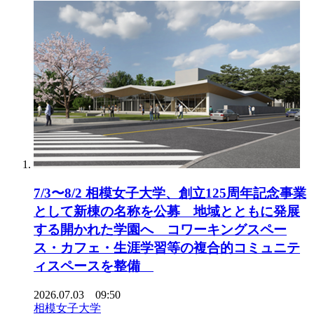
7/3〜8/2 相模女子大学、創立125周年記念事業
として新棟の名称を公募 地域とともに発展
する開かれた学園へ コワーキングスペー
ス・カフェ・生涯学習等の複合的コミュニテ
ィスペースを整備
2026.07.03 09:50
相模女子大学