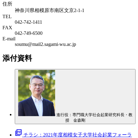
住所
神奈川県相模原市南区文京2-1-1
TEL
042-742-1411
FAX
042-749-6500
E-mail
soumu@mail2.sagami-wu.ac.jp
添付資料
進行役：専門職大学社会起業研究科長・教
授 金森剛
picture_as_pdf
チラシ：2021年度相模女子大学社会起業フォーラ