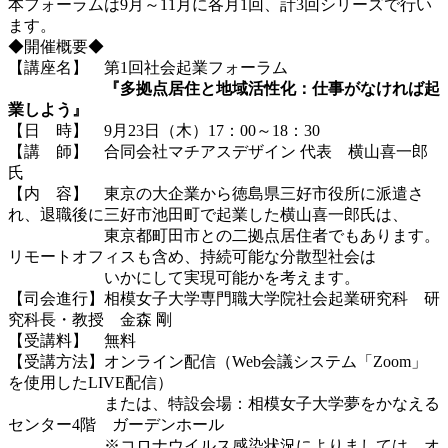
本フォーラムは9月～11月に各月1回、計3回シリーズで行い
ます。
◆開催概要◆
【講座名】 第1回社会起業フォーラム
『多拠点居住と地域活性化：仕事がなければ起
業しよう』
【日 時】 9月23日（木）17：00～18：30
【講 師】 合同会社マチアスデザイン 代表 横山喜一郎
氏
【内 容】 東京の大企業から徳島県三好市役所に派遣さ
れ、退職後に三好市池田町で起業した横山喜一郎氏は、
東京都町田市との二拠点居住者でもあります。
リモートオフィスも含め、持続可能な分散型社会は
いかにして実現可能かを考えます。
【司会進行】相模女子大学専門職大学院社会起業研究科 研
究科長・教授 金森 剛
【受講料】 無料
【受講方法】オンライン配信（Web会議システム「Zoom」
を使用したLIVE配信）
または、特設会場：相模女子大学夢をかなえる
センター4階 ガーデンホール
※コロナウイルス感染状況によりましては、オ