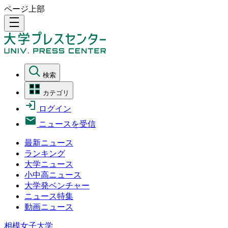
ページ上部
density_medium
検索
カテゴリ
ログイン
ニュースを受信
最新ニュース
ランキング
大学ニュース
小中高ニュース
大学発ベンチャー
ニュース特集
動画ニュース
相模女子大学