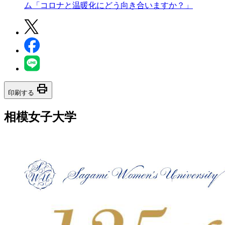
ム「コロナと温暖化にどう向き合いますか？」
print
印刷する
相模女子大学