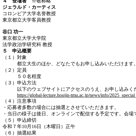
４ 登壇者
※敬称略
ジェラルド・カーティス
コロンビア大学名誉教授
東京都立大学客員教授
谷口
功一
東京都立大学大学院
法学政治学研究科 教授
５ 申込概要
（１）対象
都立大生のほか、どなたでもお申し込みいただけます
（２）定員
５０名程度
（３）申込方法
以下のウェブサイトにアクセスのうえ、お申し込みく
https://global-lecture.houjin-tmu.ac.jp/news/info/2025_special
（４）注意事項
・応募者多数の場合には抽選とさせていただきます。
・当日の様子は後日、オンラインで配信する予定です。会場
（５）申込締切
令和７年10月16日（木曜日）正午
（６）抽選結果