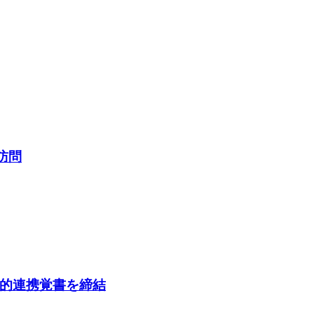
訪問
携覚書を締結