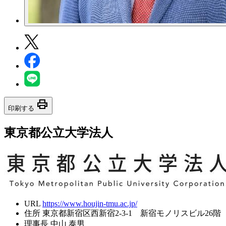
print
印刷する
東京都公立大学法人
URL
https://www.houjin-tmu.ac.jp/
住所
東京都新宿区西新宿2-3-1 新宿モノリスビル26階
理事長
中山 泰男