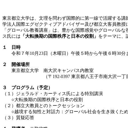
東京都立大学は、文理を問わず国際的に第一線で活躍する講
学法人国際エグゼクティブアドバイザー及び都立大客員教授
「グローバル教養講座」は、豊かな国際感覚やグローバルな
ス氏には
「大転換期の国際秩序と日本の役割」
をテーマに、
１ 日時
令和７年10月23日（木曜日）午後５時から午後６時30分
２ 開催場所
東京都立大学 南大沢キャンパス内教室
（〒192-0397 東京都八王子市南大沢一丁目
３ プログラム
（予定）
（１）ジェラルド・カーティス氏による特別講演
○大転換期の国際秩序と日本の役割
（２）都立大教員とのトークセッション
○越境する知性と対話力：グローバル社会を生き抜くた
（３）質疑応答