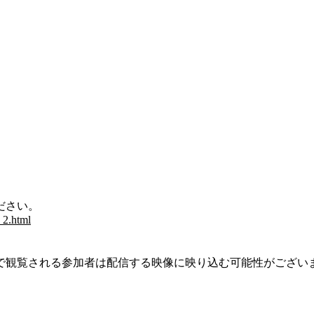
。
ださい。
_2.html
で観覧される参加者は配信する映像に映り込む可能性がござい