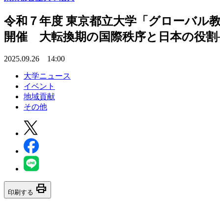
令和７年度 東京都立大学「グローバル
開催 大転換期の国際秩序と日本の役割
2025.09.26 14:00
大学ニュース
イベント
地域貢献
その他
print
印刷する