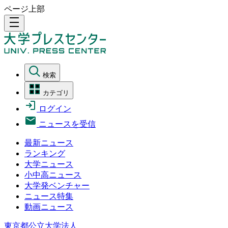
ページ上部
density_medium
検索
カテゴリ
ログイン
ニュースを受信
最新ニュース
ランキング
大学ニュース
小中高ニュース
大学発ベンチャー
ニュース特集
動画ニュース
東京都公立大学法人