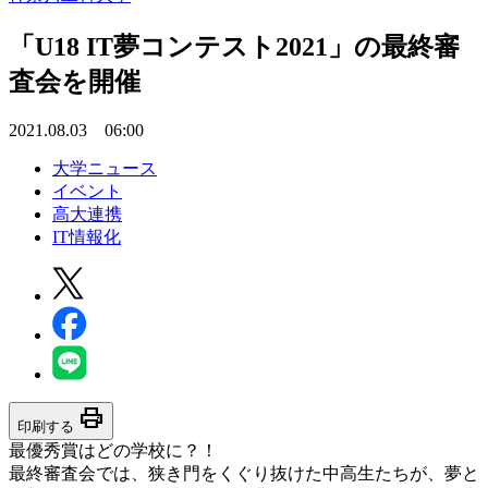
「U18 IT夢コンテスト2021」の最終審
査会を開催
2021.08.03 06:00
大学ニュース
イベント
高大連携
IT情報化
print
印刷する
最優秀賞はどの学校に？！
最終審査会では、狭き門をくぐり抜けた中高生たちが、夢と