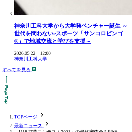
神奈川工科大学から大学発ベンチャー誕生 ～
世代を問わないeスポーツ「サンコロビンゴ
®」で地域交流と学びを支援～
2026.05.22 12:00
神奈川工科大学
すべてを見る
chevron_forward
TOPページ
chevron_forward
最新ニュース
「U18 IT夢コンテスト2021」の最終審査会を開催