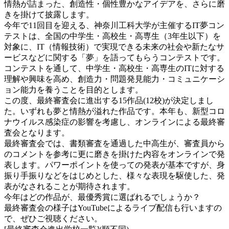
情熱が詰まった、創造性・個性豊かなアイデアを、さらに磨
きを掛けて披露します。
今年で11回目を迎える、神奈川工科大学が主催するIT夢コン
テストは、全国の中学生・高校生・高専生（3年生以下）を
対象に、IT（情報技術）で実現できる未来の社会や新たなサ
ービスなどに関する「夢」を語ってもらうコンテストです。
コンテストを通して、中学生・高校生・高専生のITに対する
理解や興味を高め、創造力・問題発見能力・コミュニケーシ
ョン能力を養うことを目的とします。
この度、最終審査会に進出する15作品(12校)が決定しまし
た。いずれも夢と情熱が溢れた作品です。本年も、新型コロ
ナウイルス感染症の影響を考慮し、オンラインによる最終審
査会となります。
最終審査会では、書類審査を通過した中高生が、審査員から
のコメントを参考に更に磨きを掛けた内容をオンラインで発
表します。パワーポイントを使っての発表が基本ですが、身
振り手振りなどをはじめとした、様々な表現を駆使した、発
表がなされることが期待されます。
今年はどの作品が、最優秀賞に選ばれるでしょうか？
最終審査会の様子はYouTubeによるライブ配信も行いますの
で、ぜひご視聴ください。