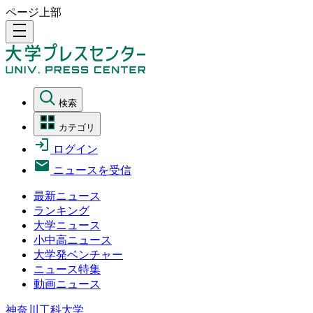
ページ上部
density_medium
検索
カテゴリ
ログイン
ニュースを受信
最新ニュース
ランキング
大学ニュース
小中高ニュース
大学発ベンチャー
ニュース特集
動画ニュース
神奈川工科大学