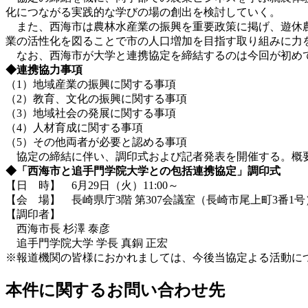
化につながる実践的な学びの場の創出を検討していく。
また、西海市は農林水産業の振興を重要政策に掲げ、遊休農
業の活性化を図ることで市の人口増加を目指す取り組みに力
なお、西海市が大学と連携協定を締結するのは今回が初めて
◆連携協力事項
（1）地域産業の振興に関する事項
（2）教育、文化の振興に関する事項
（3）地域社会の発展に関する事項
（4）人材育成に関する事項
（5）その他両者が必要と認める事項
協定の締結に伴い、調印式および記者発表を開催する。概
◆「西海市と追手門学院大学との包括連携協定」調印式
【日 時】 6月29日（火）11:00～
【会 場】 長崎県庁3階 第307会議室（長崎市尾上町3番1号
【調印者】
西海市長 杉澤 泰彦
追手門学院大学 学長 真銅 正宏
※報道機関の皆様におかれましては、今後当協定よる活動に
本件に関するお問い合わせ先