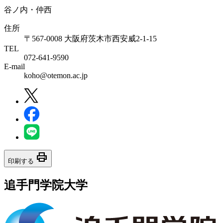
谷ノ内・仲西
住所
〒567-0008 大阪府茨木市西安威2-1-15
TEL
072-641-9590
E-mail
koho@otemon.ac.jp
print
印刷する
追手門学院大学