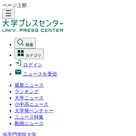
ページ上部
density_medium
検索
カテゴリ
ログイン
ニュースを受信
最新ニュース
ランキング
大学ニュース
小中高ニュース
大学発ベンチャー
ニュース特集
動画ニュース
追手門学院大学