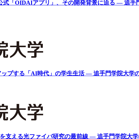
公式「OIDAIアプリ」、その開発背景に迫る ― 追
プする「AI時代」の学生生活 ― 追手門学院大学の
会を支える光ファイバ研究の最前線 ― 追手門学院大学