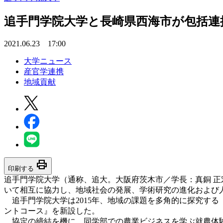
追手門学院大学と長崎県西海市が包括連
2021.06.23 17:00
大学ニュース
産官学連携
地域貢献
print
印刷する
追手門学院大学（通称、追大。大阪府茨木市／学長：真銅 正
いて相互に協力し、地域社会の発展、学術研究の進化および人
追手門学院大学は2015年、地域の課題を多角的に探究する
ントコース』を新設した。
協定の締結を機に、同学部での農業ビジネスを学ぶ就農体験