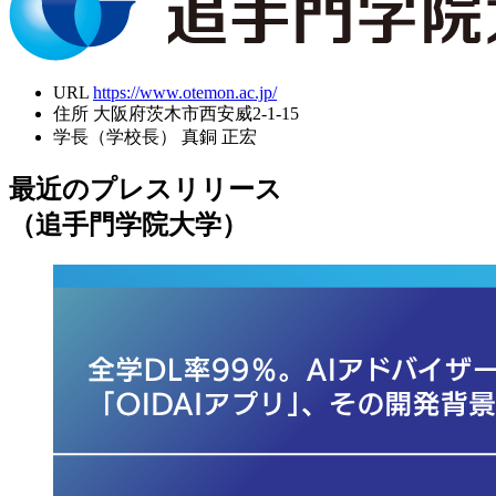
URL
https://www.otemon.ac.jp/
住所
大阪府茨木市西安威2-1-15
学長（学校長）
真銅 正宏
最近のプレスリリース
（追手門学院大学）