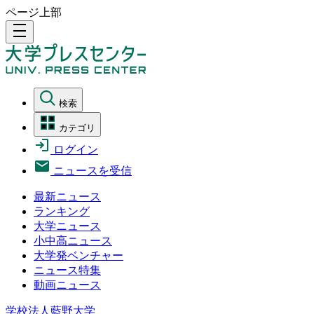
ページ上部
density_medium
検索
カテゴリ
ログイン
ニュースを受信
最新ニュース
ランキング
大学ニュース
小中高ニュース
大学発ベンチャー
ニュース特集
動画ニュース
学校法人藍野大学