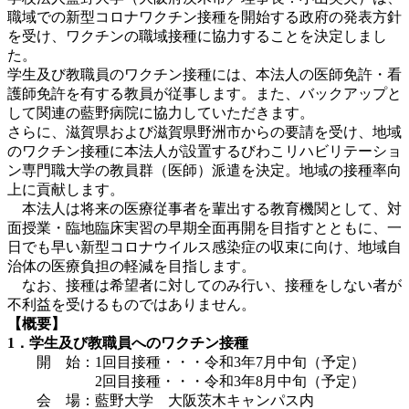
職域での新型コロナワクチン接種を開始する政府の発表方針
を受け、ワクチンの職域接種に協力することを決定しまし
た。
学生及び教職員のワクチン接種には、本法人の医師免許・看
護師免許を有する教員が従事します。また、バックアップと
して関連の藍野病院に協力していただきます。
さらに、滋賀県および滋賀県野洲市からの要請を受け、地域
のワクチン接種に本法人が設置するびわこリハビリテーショ
ン専門職大学の教員群（医師）派遣を決定。地域の接種率向
上に貢献します。
本法人は将来の医療従事者を輩出する教育機関として、対
面授業・臨地臨床実習の早期全面再開を目指すとともに、一
日でも早い新型コロナウイルス感染症の収束に向け、地域自
治体の医療負担の軽減を目指します。
なお、接種は希望者に対してのみ行い、接種をしない者が
不利益を受けるものではありません。
【概要】
1．学生及び教職員へのワクチン接種
開 始：1回目接種・・・令和3年7月中旬（予定）
2回目接種・・・令和3年8月中旬（予定）
会 場：藍野大学 大阪茨木キャンパス内