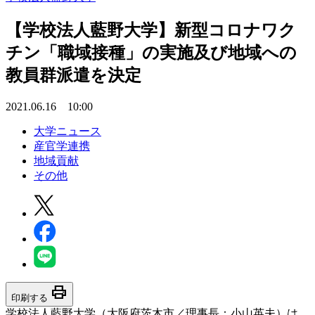
【学校法人藍野大学】新型コロナワク
チン「職域接種」の実施及び地域への
教員群派遣を決定
2021.06.16 10:00
大学ニュース
産官学連携
地域貢献
その他
print
印刷する
学校法人藍野大学（大阪府茨木市／理事長：小山英夫）は、