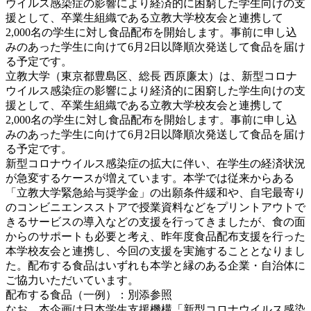
ウイルス感染症の影響により経済的に困窮した学生向けの支
援として、卒業生組織である立教大学校友会と連携して
2,000名の学生に対し食品配布を開始します。事前に申し込
みのあった学生に向けて6月2日以降順次発送して食品を届け
る予定です。
立教大学（東京都豊島区、総長 西原廉太）は、新型コロナ
ウイルス感染症の影響により経済的に困窮した学生向けの支
援として、卒業生組織である立教大学校友会と連携して
2,000名の学生に対し食品配布を開始します。事前に申し込
みのあった学生に向けて6月2日以降順次発送して食品を届け
る予定です。
新型コロナウイルス感染症の拡大に伴い、在学生の経済状況
が急変するケースが増えています。本学では従来からある
「立教大学緊急給与奨学金」の出願条件緩和や、自宅最寄り
のコンビニエンスストアで授業資料などをプリントアウトで
きるサービスの導入などの支援を行ってきましたが、食の面
からのサポートも必要と考え、昨年度食品配布支援を行った
本学校友会と連携し、今回の支援を実施することとなりまし
た。配布する食品はいずれも本学と縁のある企業・自治体に
ご協力いただいています。
配布する食品（一例）：別添参照
なお、本企画は日本学生支援機構「新型コロナウイルス感染