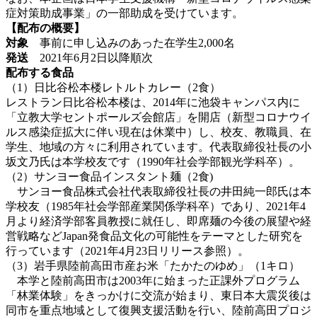
症対策助成事業」の一部助成を受けています。
【配布の概要】
対象
事前に申し込みのあった在学生2,000名
発送
2021年6月2日以降順次
配布する食品
（1）日比谷松本楼レトルトカレー（2食）
レストラン日比谷松本楼は、2014年に池袋キャンパス内に
「立教大学セントポールズ会館店」を開店（新型コロナウイ
ルス感染症拡大に伴い現在は休業中）し、校友、教職員、在
学生、地域の方々に利用されています。代表取締役社長の小
坂文乃氏は本学校友です（1990年社会学部観光学科卒）。
（2）サンヨー食品インスタント麺（2食)
サンヨー食品株式会社代表取締役社長の井田純一郎氏は本
学校友（1985年社会学部産業関係学科卒）であり、2021年4
月より経済学部客員教授に就任し、即席麺の今後の展望や経
営戦略などJapan発食品文化の可能性をテーマとした研究を
行っています（2021年4月23日リリース参照）。
（3）岩手県陸前高田市産お米「たかたのゆめ」（1キロ）
本学と陸前高田市は2003年に始まった正課外プログラム
「林業体験」をきっかけに交流が始まり、東日本大震災後は
同市を重点地域として復興支援活動を行い、陸前高田プロジ