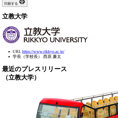
print
印刷する
立教大学
URL
https://www.rikkyo.ac.jp/
学長（学校長）
西原 廉太
最近のプレスリリース
（立教大学）