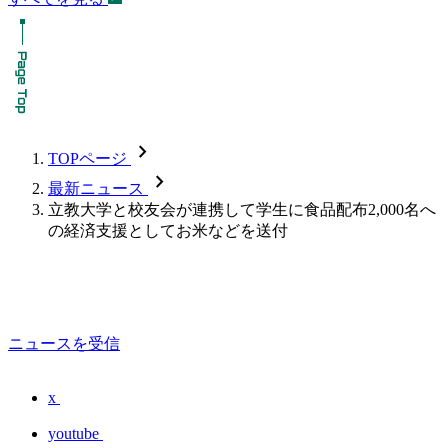
chevron_forward
TOPページ
chevron_forward
最新ニュース
立教大学と校友会が連携して学生に食品配布2,000名へ
の経済支援としてお米などを送付
ニュースを受信
x
youtube