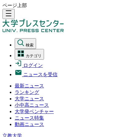
ページ上部
density_medium
検索
カテゴリ
ログイン
ニュースを受信
最新ニュース
ランキング
大学ニュース
小中高ニュース
大学発ベンチャー
ニュース特集
動画ニュース
立教大学