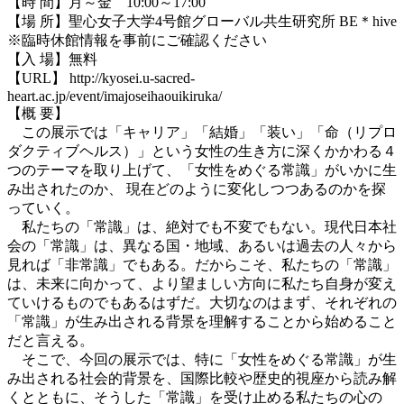
【時 間】月～金 10:00～17:00
【場 所】聖心女子大学4号館グローバル共生研究所 BE＊hive
※臨時休館情報を事前にご確認ください
【入 場】無料
【URL】 http://kyosei.u-sacred-
heart.ac.jp/event/imajoseihaouikiruka/
【概 要】
この展示では「キャリア」「結婚」「装い」「命（リプロ
ダクティブヘルス）」という女性の生き方に深くかかわる４
つのテーマを取り上げて、「女性をめぐる常識」がいかに生
み出されたのか、 現在どのように変化しつつあるのかを探
っていく。
私たちの「常識」は、絶対でも不変でもない。現代日本社
会の「常識」は、異なる国・地域、あるいは過去の人々から
見れば「非常識」でもある。だからこそ、私たちの「常識」
は、未来に向かって、より望ましい方向に私たち自身が変え
ていけるものでもあるはずだ。大切なのはまず、それぞれの
「常識」が生み出される背景を理解することから始めること
だと言える。
そこで、今回の展示では、特に「女性をめぐる常識」が生
み出される社会的背景を、国際比較や歴史的視座から読み解
くとともに、そうした「常識」を受け止める私たちの心の