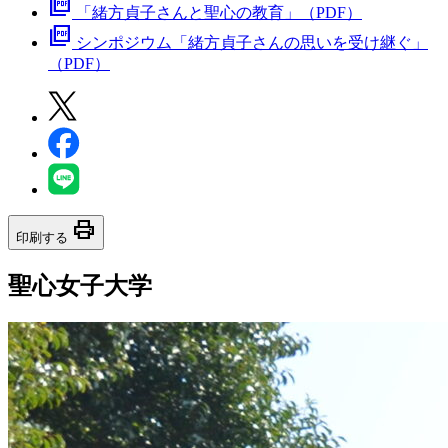
picture_as_pdf
「緒方貞子さんと聖心の教育」（PDF）
picture_as_pdf
シンポジウム「緒方貞子さんの思いを受け継ぐ」
（PDF）
print
印刷する
聖心女子大学