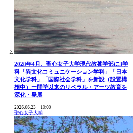
2028年4月、聖心女子大学現代教養学部に3学
科「異文化コミュニケーション学科」「日本
文化学科」「国際社会学科」を新設（設置構
想中）ー開学以来のリベラル・アーツ教育を
深化・発展
2026.06.23 10:00
聖心女子大学