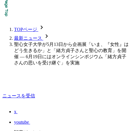
chevron_forward
TOPページ
chevron_forward
最新ニュース
聖心女子大学が5月13日から企画展「いま、『女性』は
どう生きるか」と「緒方貞子さんと聖心の教育」を開
催 — 6月19日にはオンラインシンポジウム「緒方貞子
さんの思いを受け継ぐ」を実施
ニュースを受信
x
youtube