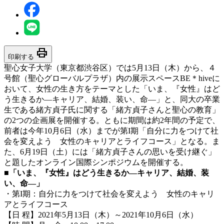
print
印刷する
聖心女子大学（東京都渋谷区）では5月13日（木）から、４
号館（聖心グローバルプラザ）内の展示スペースBE＊hiveに
おいて、女性の生き方をテーマとした「いま、『女性』はど
う生きるか―キャリア、結婚、装い、命―」と、同大の卒業
生である緒方貞子氏に関する「緒方貞子さんと聖心の教育」
の2つの企画展を開催する。ともに期間は約2年間の予定で、
前者は今年10月6日（水）までが第I期「自分に力をつけて社
会を変えよう 女性のキャリアとライフコース」となる。ま
た、6月19日（土）には「緒方貞子さんの思いを受け継ぐ」
と題したオンライン国際シンポジウムを開催する。
■
「いま、『女性』はどう生きるか―キャリア、結婚、装
い、命―」
・第I期：自分に力をつけて社会を変えよう 女性のキャリ
アとライフコース
【日 程】2021年5月13日（木）～2021年10月6日（水）