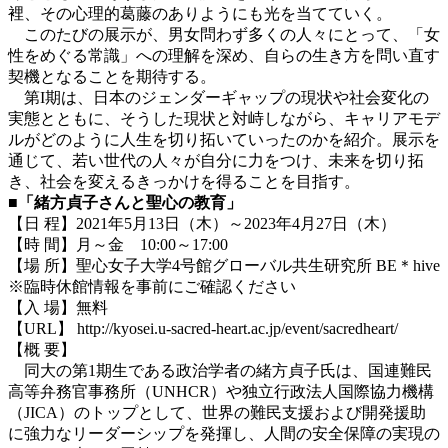
裡、その心理的葛藤のありようにも光を当てていく。
このたびの展示が、男女問わず多くの人々にとって、「女
性をめぐる常識」への理解を深め、自らの生き方を問い直す
契機となることを期待する。
第I期は、日本のジェンダーギャップの現状や社会変化の
実態とともに、そうした現状と対峙しながら、キャリアモデ
ルがどのように人生を切り拓いていったのかを紹介。展示を
通じて、若い世代の人々が自分に力をつけ、未来を切り拓
き、社会を変えるきっかけを得ることを目指す。
■
「緒方貞子さんと聖心の教育」
【日 程】2021年5月13日（木）～2023年4月27日（木）
【時 間】月～金 10:00～17:00
【場 所】聖心女子大学4号館グローバル共生研究所 BE＊hive
※臨時休館情報を事前にご確認ください
【入 場】無料
【URL】 http://kyosei.u-sacred-heart.ac.jp/event/sacredheart/
【概 要】
同大の第1期生である政治学者の緒方貞子氏は、国連難民
高等弁務官事務所（UNHCR）や独立行政法人国際協力機構
（JICA）のトップとして、世界の難民支援および開発援助
に強力なリーダーシップを発揮し、人間の安全保障の実現の