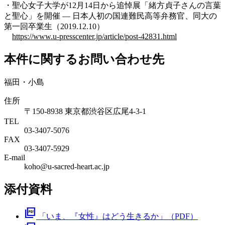
・聖心女子大学が12月14日から追悼展「緒方貞子さんの言葉
と聖心」を開催 — 日本人初の国連難民高等弁務官、同大の
第一回卒業生（2019.12.10）
https://www.u-presscenter.jp/article/post-42831.html
本件に関するお問い合わせ先
福田・小島
住所
〒150-8938 東京都渋谷区広尾4-3-1
TEL
03-3407-5076
FAX
03-3407-5929
E-mail
koho@u-sacred-heart.ac.jp
添付資料
picture_as_pdf
「いま、『女性』はどう生きるか」（PDF）