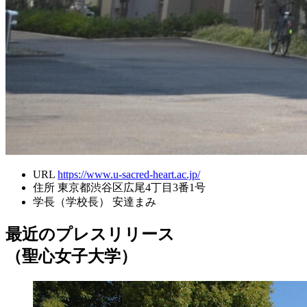
URL
https://www.u-sacred-heart.ac.jp/
住所
東京都渋谷区広尾4丁目3番1号
学長（学校長）
安達まみ
最近のプレスリリース
（聖心女子大学）