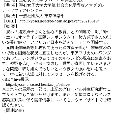
【共 催】聖心女子大学大学院 社会文化学専攻／マグダレ
ナ・ソフィアセンター
【助 成】一般社団法人 東京倶楽部
【URL】 http://kyosei.u-sacred-heart.ac.jp/event/20210619/
【概 要】
展示「緒方貞子さんと聖心の教育」との関連で、6月19日
（土）にオンライン国際シンポジウム（「緒方貞子さんの思
いを受け継ぐ―アフリカと日本を結んで―」）を開催する。
元国連難民高等弁務官であった緒方貞子氏が、難民救済の
中で最も困難な状況に直面したのが、東アフリカのルワンダ
であった。シンポジウムではそのルワンダの現在に焦点をあ
て、視野を広げ、他者と協力し、世界が直面しているさまざ
まな問題に取り組んで欲しいという彼女の強い想いを追っ
て、特に若い人達に対してメッセージを投げかける。
○BE＊hive展示
http://kyosei.u-sacred-heart.ac.jp/behive/
※これらの展示の一部は、上記のグローバル共生研究所ウェ
ブサイトでもご覧いただけます。また、新型コロナウイルス
感染症対策に伴う開館情報についても、ウェブサイトでご確
認ください。
（関連記事）