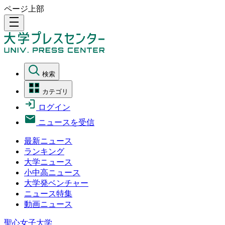
ページ上部
density_medium
検索
カテゴリ
ログイン
ニュースを受信
最新ニュース
ランキング
大学ニュース
小中高ニュース
大学発ベンチャー
ニュース特集
動画ニュース
聖心女子大学