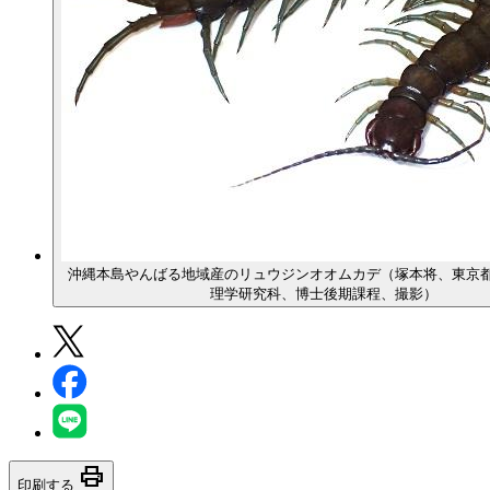
沖縄本島やんばる地域産のリュウジンオオムカデ（塚本将、東京
理学研究科、博士後期課程、撮影）
print
印刷する