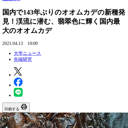
国内で143年ぶりのオオムカデの新種発
見！渓流に潜む、翡翠色に輝く国内最
大のオオムカデ
2021.04.13 10:00
大学ニュース
先端研究
print
印刷する