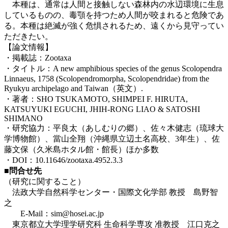
本種は、通常は人間と接触しない森林内の水辺環境に生息
しているものの、毒顎を持つため人間が咬まれると危険であ
る。本種は絶滅が強く危惧されるため、遠くから見守ってい
ただきたい。
【論文情報】
・掲載誌：Zootaxa
・タイトル：A new amphibious species of the genus Scolopendra
Linnaeus, 1758 (Scolopendromorpha, Scolopendridae) from the
Ryukyu archipelago and Taiwan（英文）.
・著者：SHO TSUKAMOTO, SHIMPEI F. HIRUTA,
KATSUYUKI EGUCHI, JHIH-RONG LIAO & SATOSHI
SHIMANO
・研究協力：平良太（あしむりの郷）、佐々木健志（琉球大
学博物館）、當山全翔（沖縄県立辺土名高校、3年生）、佐
藤文保（久米島ホタル館・館長）ほか多数
・DOI：10.11646/zootaxa.4952.3.3
■問合せ先
（研究に関すること）
法政大学自然科学センター・国際文化学部 教授 島野智
之
E-Mail：sim@hosei.ac.jp
東京都立大学理学研究科 生命科学専攻 准教授 江口克之