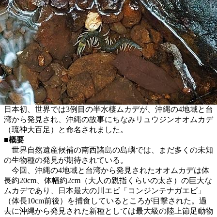
日本初、世界では3例目の半水棲ムカデが、沖縄の4地域と台
湾から発見され、沖縄の故事にちなみリュウジンオオムカデ
（琉神大百足）と命名されました。
■概要
世界自然遺産候補の南西諸島の島嶼では、まだ多くの未知
の生物種の発見が期待されている。
今回、沖縄の4地域と台湾から発見されたオオムカデは体
長約20cm、体幅約2cm（大人の親指くらいの太さ）の巨大な
ムカデであり、日本最大の川エビ「コンジンテナガエビ」
（体長10cm前後）を捕食しているところが目撃された。過
去に沖縄から発見された新種としては最大級の陸上節足動物