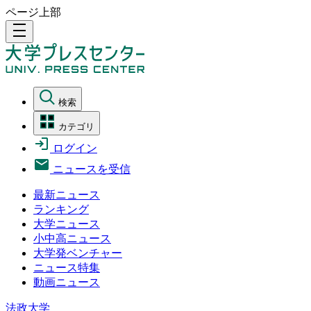
ページ上部
density_medium
検索
カテゴリ
ログイン
ニュースを受信
最新ニュース
ランキング
大学ニュース
小中高ニュース
大学発ベンチャー
ニュース特集
動画ニュース
法政大学