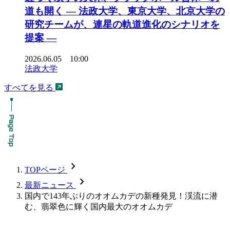
道も開く ― 法政大学、東京大学、北京大学の
研究チームが、連星の軌道進化のシナリオを
提案 ―
2026.06.05 10:00
法政大学
すべてを見る
chevron_forward
TOPページ
chevron_forward
最新ニュース
国内で143年ぶりのオオムカデの新種発見！渓流に潜
む、翡翠色に輝く国内最大のオオムカデ