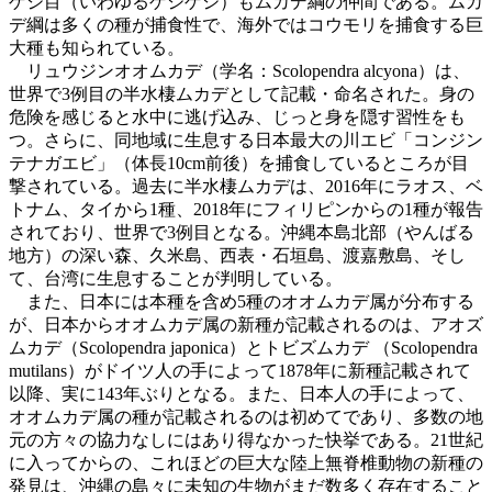
ゲジ目（いわゆるゲジゲジ）もムカデ綱の仲間である。ムカ
デ綱は多くの種が捕食性で、海外ではコウモリを捕食する巨
大種も知られている。
リュウジンオオムカデ（学名：Scolopendra alcyona）は、
世界で3例目の半水棲ムカデとして記載・命名された。身の
危険を感じると水中に逃げ込み、じっと身を隠す習性をも
つ。さらに、同地域に生息する日本最大の川エビ「コンジン
テナガエビ」（体長10cm前後）を捕食しているところが目
撃されている。過去に半水棲ムカデは、2016年にラオス、ベ
トナム、タイから1種、2018年にフィリピンからの1種が報告
されており、世界で3例目となる。沖縄本島北部（やんばる
地方）の深い森、久米島、西表・石垣島、渡嘉敷島、そし
て、台湾に生息することが判明している。
また、日本には本種を含め5種のオオムカデ属が分布する
が、日本からオオムカデ属の新種が記載されるのは、アオズ
ムカデ（Scolopendra japonica）とトビズムカデ （Scolopendra
mutilans）がドイツ人の手によって1878年に新種記載されて
以降、実に143年ぶりとなる。また、日本人の手によって、
オオムカデ属の種が記載されるのは初めてであり、多数の地
元の方々の協力なしにはあり得なかった快挙である。21世紀
に入ってからの、これほどの巨大な陸上無脊椎動物の新種の
発見は、沖縄の島々に未知の生物がまだ数多く存在すること