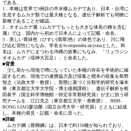
である。
1．本種は世界で3例目の半水棲ムカデであり、日本・台湾に
生息するムカデ類では最大種となる。遺伝子解析でも明瞭に
新種であることが確認。
2．オオムカデ属（ムカデでもっとも大きな体長の種を含む
属）では、国内から初めて日本人によって記載・命名。
3．美しい青緑色（ひすい[翡翠]色）の体色であり、川に飛
び込む習性にちなみ、学名をScolopendra alcyonaとした。和
名は、ムカデにまつわる沖縄の故事にちなみ、「リュウジン
オオムカデ（琉神大百足）」と命名した。
■背景
少し前から現地で噂になっていた本種の存在を学術的に確
認するため、現地での連携協力及び採集と標本の収集を島野
智之（法政大学・教授）、形態に基づく分類学的研究を塚本
将（東京都立大学大学院・博士後期課程）、遺伝子解析を蛭
田眞平（国立科学博物館・特定非常勤研究員）が主に担う研
究チームを、江口克之（東京都立大学・准教授）、JHIH-
RONG LIAO廖治榮（国立台湾大学・研究員）とともに結成
し、本種の発見・記載・命名に至った。
■詳細
ムカデ綱（唇脚綱）は、日本で約150種が知られており、