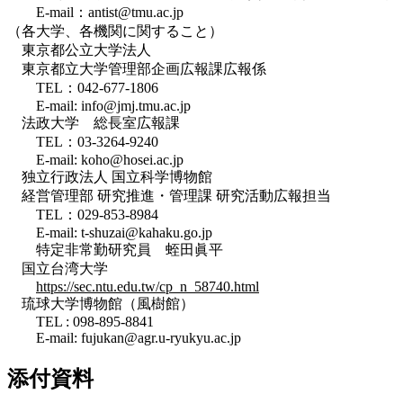
E-mail：antist@tmu.ac.jp
（各大学、各機関に関すること）
東京都公立大学法人
東京都立大学管理部企画広報課広報係
TEL：042-677-1806
E-mail: info@jmj.tmu.ac.jp
法政大学 総長室広報課
TEL：03-3264-9240
E-mail: koho@hosei.ac.jp
独立行政法人 国立科学博物館
経営管理部 研究推進・管理課 研究活動広報担当
TEL：029-853-8984
E-mail: t-shuzai@kahaku.go.jp
特定非常勤研究員 蛭田眞平
国立台湾大学
https://sec.ntu.edu.tw/cp_n_58740.html
琉球大学博物館（風樹館）
TEL : 098-895-8841
E-mail: fujukan@agr.u-ryukyu.ac.jp
添付資料