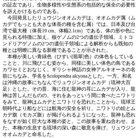
の証左であり、生物多様性や生態系の包括的な保全の必要性
を訴えかけるものである。
今回発見したリュウジンオオムカデは、オオムカデ属（ム
カデでもっとも大きな体長の種を含む属）では、日本及び台
湾で最大種（体長19 cm、体幅2.1cm）である。体の形や色に
見られる特徴に加え、核ゲノムの2つの遺伝子領域、ミトコ
ンドリアゲノムの2つの遺伝子領域による解析からも既知の
種とは明瞭に異なる新種であることが示された。
本種が美しい青緑色（ひすい[翡翠]色）の体色をしている
ことと、川に飛びこむ姿から、同様に美しい体色の鳥である
カワセミとおなじく、ギリシャ神話の女神アルキオーネの名
前にちなみ、学名をScolopendra alcyonaとした。一方、和名
は沖縄の故事にちなんでリュウジンオオムカデ（琉神大百
足）とした。その昔、海に住む龍神の耳にムカデが入り、龍
神は苦しんだものの、それをあっという間に食べたニワトリ
をみて、龍神はムカデとニワトリを恐れたことから、琉球王
朝時代より船などには航海の安全を祈り、ニワトリの絵とム
カデ旗（モカズ旗）が掲げられるようになった。龍神も恐れ
をなすが如く巨大な本種の姿と、この故事を重ね合わせ、ま
た、本種の生息する琉球の深い森に敬意を捧げ、リュウジン
オオムカデと命名した。