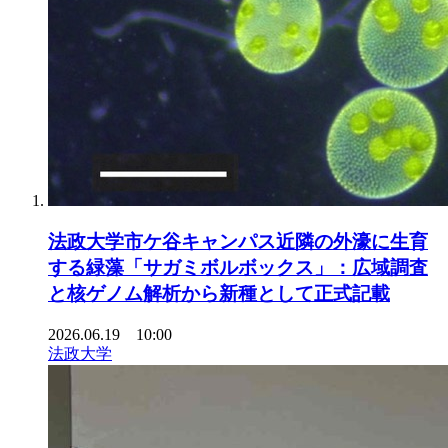
法政大学市ケ谷キャンパス近隣の外濠に生育
する緑藻「サガミボルボックス」：広域調査
と核ゲノム解析から新種として正式記載
2026.06.19 10:00
法政大学