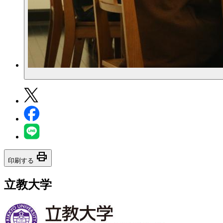
print
印刷する
立教大学