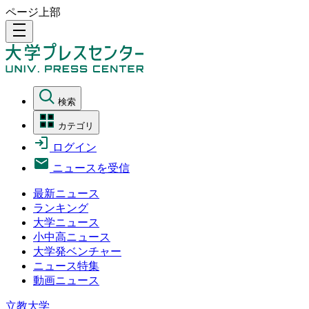
ページ上部
density_medium
検索
カテゴリ
ログイン
ニュースを受信
最新ニュース
ランキング
大学ニュース
小中高ニュース
大学発ベンチャー
ニュース特集
動画ニュース
立教大学