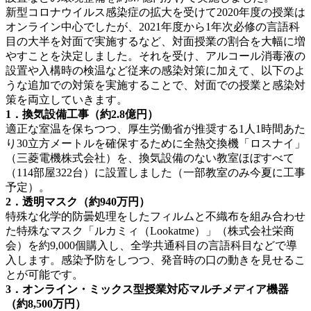
新型コロナウイルス感染症の拡大を受けて2020年度の授業は
オンライン中心でしたが、2021年度から1年次必修の言語科
目の大半を対面で実施するなど、対面授業の割合を大幅に増
やすことを決定しました。それを受け、アルコール消毒液の
設置や入構時の検温など従来の感染対策に加えて、以下のよ
うな追加での対策を実施することで、対面での授業と感染対
策を両立していきます。
1
．換気設備工事（約2.8億円）
適正な室温を保ちつつ、厚生労働省が推奨する1人1時間あた
り30立方メートルを確保するために全熱交換機「ロスナイ」
（三菱電機株式会社）を、換気設備のない教室ほぼすべて
（114部屋322台）に設置しました（一部教室のみ今夏に工事
予定）。
2
．透明マスク（約940万円）
特殊な化学的防曇処理をしたフィルムと不織布を組み合わせ
た特殊なマスク「ルカミィ（Lookatme）」（株式会社栄商
会）を約9,000個購入し、全学共通科目の言語科目などで導
入します。感染予防をしつつ、発音時の口の動きを見せるこ
とが可能です。
3
．オンライン・ミックス型授業対応マルチメディア機器
（約8,500万円）