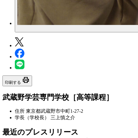
print
印刷する
武蔵野学芸専門学校［高等課程］
住所
東京都武蔵野市中町1-27-2
学長（学校長）
三上慎之介
最近のプレスリリース