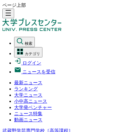
ページ上部
density_medium
検索
カテゴリ
ログイン
ニュースを受信
最新ニュース
ランキング
大学ニュース
小中高ニュース
大学発ベンチャー
ニュース特集
動画ニュース
武蔵野学芸専門学校［高等課程］