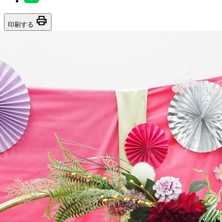
print
印刷する