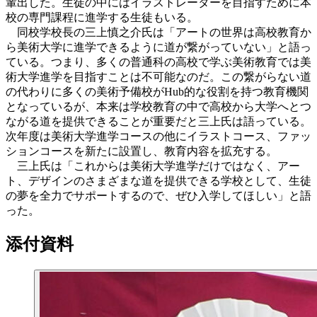
輩出した。生徒の中にはイラストレーターを目指すために本
校の専門課程に進学する生徒もいる。
同校学校長の三上慎之介氏は「アートの世界は高校教育か
ら美術大学に進学できるように道が繋がっていない」と語っ
ている。つまり、多くの普通科の高校で学ぶ美術教育では美
術大学進学を目指すことは不可能なのだ。この繋がらない道
の代わりに多くの美術予備校がHub的な役割を持つ教育機関
となっているが、本来は学校教育の中で高校から大学へとつ
ながる道を提供できることが重要だと三上氏は語っている。
次年度は美術大学進学コースの他にイラストコース、ファッ
ションコースを新たに設置し、教育内容を拡充する。
三上氏は「これからは美術大学進学だけではなく、アー
ト、デザインのさまざまな道を提供できる学校として、生徒
の夢を全力でサポートするので、ぜひ入学してほしい」と語
った。
添付資料