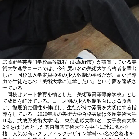
武蔵野学芸専門学校高等課程（武蔵野市）が設置している美
術大学進学コースでは、今年度21名の美術大学合格者を輩出
した。同校は入学定員40名の少人数制の学校だが、高い指導
力で生徒たちの「美術大学に進学したい」という夢を達成さ
せている。
同校はアート教育を軸とした「美術系高等専修学校」とし
て成長を続けている。コース別の少人数制教育による授業
は、徹底的に個性を伸ばし、生徒が持つ素養を大切にする指
導をしている。2020年度の美術大学合格実績は多摩美術大学
10名、武蔵野美術大学5名、東京造形大学1名、女子美術大学
2名をはじめとした関東難関美術大学を中心に計21名が合
格。人気の高いグラフィックデザイン学科へ5名の合格者を