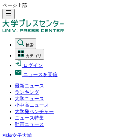
ページ上部
density_medium
検索
カテゴリ
ログイン
ニュースを受信
最新ニュース
ランキング
大学ニュース
小中高ニュース
大学発ベンチャー
ニュース特集
動画ニュース
相模女子大学