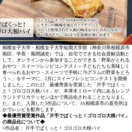
相模女子大学・相模女子大学短期大学部（神奈川県相模原市
南区、学長・風間誠史）では、自宅でできる社会貢献活動と
して、オンラインから参加することができる「野菜がとれる
おやつ・スイーツレシピコンテスト～子どもたちも美味しく
食べられるおやつ・スイーツで手軽に70グラムの野菜をとろ
う～」をテーマに、2月にスイーツレシピコンテストを開催
しました。このたび、最優秀賞を受賞した「片手でぱくっ
と！ゴロゴロ大根パイ」が、本厚木ミロード内にあるレンブ
ラントデリカテッセンほかで商品化されることとなりまし
た。また、入賞した5作品について、JA相模原市の直売所ほ
かでレシピを配布します。
◆最優秀賞受賞作品「片手でぱくっと！ゴロゴロ大根パイ」
の商品化について◆
○作品名： 片手でぱくっと！ゴロゴロ大根パイ