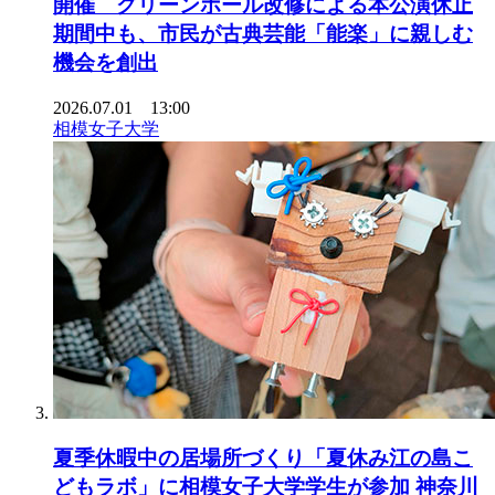
開催 グリーンホール改修による本公演休止
期間中も、市民が古典芸能「能楽」に親しむ
機会を創出
2026.07.01 13:00
相模女子大学
夏季休暇中の居場所づくり「夏休み江の島こ
どもラボ」に相模女子大学学生が参加 神奈川