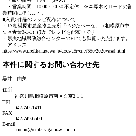
・販売価格：150円（税込）
・営業時間：10:00～20:30 不定休 ※本厚木ミロードの営
業時間に準じます。
■入賞5作品のレシピ配布について
・JA相模原市農産物直売所「ベジたべーな」（相模原市中
央区青葉3-1-1）ほかでレシピを配布中です。
・県央地域県政総合センターのHPでも御覧いただけます。
アドレス：
https://www.pref.kanagawa.jp/docs/u5r/cnt/f550/2020yasai.html
本件に関するお問い合わせ先
黒井 由美
住所
神奈川県相模原市南区文京2-1-1
TEL
042-742-1411
FAX
042-749-6500
E-mail
soumu@mail2.sagami-wu.ac.jp