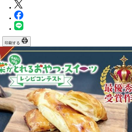
print
印刷する