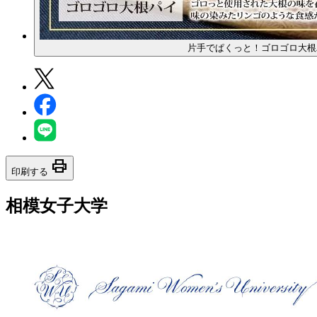
片手でぱくっと！ゴロゴロ大根
print
印刷する
相模女子大学