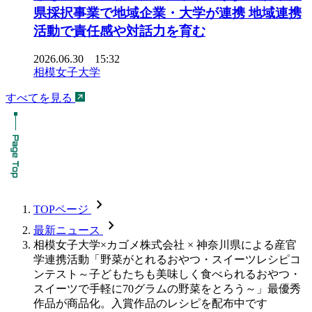
県採択事業で地域企業・大学が連携 地域連携
活動で責任感や対話力を育む
2026.06.30 15:32
相模女子大学
すべてを見る
chevron_forward
TOPページ
chevron_forward
最新ニュース
相模女子大学×カゴメ株式会社 × 神奈川県による産官
学連携活動「野菜がとれるおやつ・スイーツレシピコ
ンテスト～子どもたちも美味しく食べられるおやつ・
スイーツで手軽に70グラムの野菜をとろう～」最優秀
作品が商品化。入賞作品のレシピを配布中です