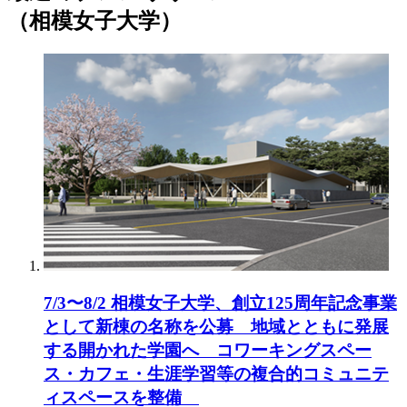
（相模女子大学）
7/3〜8/2 相模女子大学、創立125周年記念事業
として新棟の名称を公募 地域とともに発展
する開かれた学園へ コワーキングスペー
ス・カフェ・生涯学習等の複合的コミュニテ
ィスペースを整備