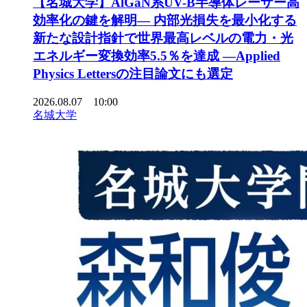
【名城大学】AlGaN系UV-B半導体レーザー高
効率化の鍵を解明― 内部光損失を最小化する
新たな設計指針で世界最高レベルの電力・光
エネルギー変換効率5.5％を達成 ―Applied
Physics Lettersの注目論文にも選定
2026.08.07 10:00
名城大学