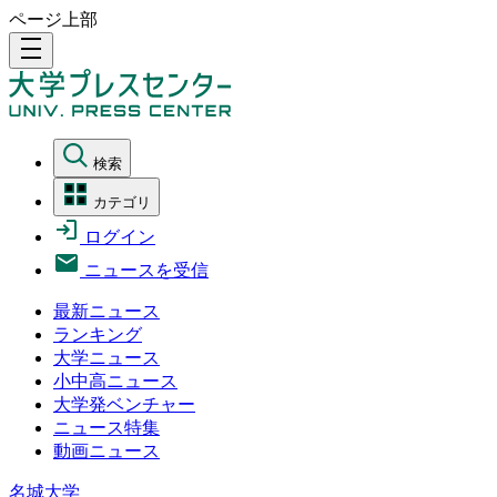
ページ上部
density_medium
検索
カテゴリ
ログイン
ニュースを受信
最新ニュース
ランキング
大学ニュース
小中高ニュース
大学発ベンチャー
ニュース特集
動画ニュース
名城大学