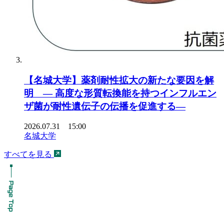
【名城大学】薬剤耐性拡大の新たな要因を解
明 ― 高度な形質転換能を持つインフルエン
ザ菌が耐性遺伝子の伝播を促進する―
2026.07.31 15:00
名城大学
すべてを見る