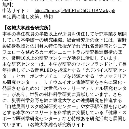
無料）
申込サイト：
https://forms.gle/MLFToDbGUUBMwkyp6
※定員に達し次第、締切
【名城大学総合研究所】
本学の専任教員の半数以上が所員を併任して研究事業を展開
している本学随一の研究組織。総合研究所の傘下には、吉野
彰終身教授と佐川眞人特任教授がそれぞれ名誉顧問とシニア
フェローを務めるカーボンニュートラル研究推進機構のほ
か、常時10以上の研究センターが活発に活動しています。
主な研究センターは、本学が研究のツインブランドとして長
年推進している青色LEDを起源とする「光デバイス研究セン
ター」とカーボンナノチューブを起源とする「ナノマテリア
ル研究センター」、リチウムイオン電池研究をさらに深化・
発展させるための「次世代バッテリーマテリアル研究センタ
ー」があり、世界の材料科学研究に貢献しています。さら
に、災害科学分野を軸に東北大学との連携研究を推進する
「自然災害リスク軽減研究センター」や女子駅伝部をはじめ
とする本学のアスリートを科学的に支援している「健康・ス
ポーツ医科学研究センター」など特徴ある研究活動も展開し
ています。（名城大学総合研究所サイト