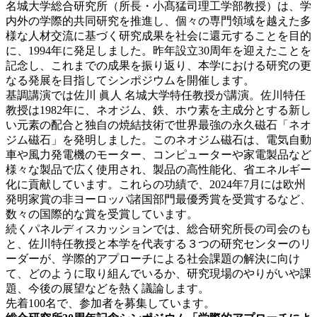
名城大学総合研究所（所長・小髙猛司理工学部教授）は、学
内外の学際的共同研究を推進し、個々の専門領域を越えた多
様な人材交流に基づく研究成果を社会に還元することを目的
に、1994年に発足しました。昨年設立30周年を迎えたことを
記念し、これまでの成果を振り返り、本学における研究の更
なる発展を目指してシンポジウムを開催します。
基調講演では佐川 眞人 名城大学特任教授が講演。佐川特任
教授は1982年に、ネオジム、鉄、ホウ素を主成分とする新し
い元素の配合と独自の焼結技術で世界最強の永久磁石「ネオ
ジム磁石」を発明しました。このネオジム磁石は、電気自動
車や風力発電機のモーター、コンピューターや家電製品など
様々な製品で広く使用され、製品の高性能化、省エネルギー
化に貢献しています。これらの功績で、2024年7月には欧州
発明家賞の非ヨーロッパ諸国部門最優秀賞を受賞するなど、
数々の国際的な賞を受賞しています。
続くパネルディスカッションでは、総合研究所長の司会のも
と、佐川特任教授と本学を代表する３つの研究センターのリ
ーダーが、学際的アプローチによる社会課題の解決に向け
て、どのように取り組んでいるか、研究現場のやりがいや課
題、今後の展望などを熱く議論します。
先着100名で、参加者を募集しています。