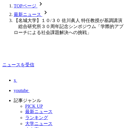
chevron_forward
TOPページ
chevron_forward
最新ニュース
【名城大学】１０/３０ 佐川眞人 特任教授が基調講演
総合研究所３０周年記念シンポジウム「学際的アプ
ローチによる社会課題解決への挑戦」
ニュースを受信
x
youtube
記事ジャンル
PICK UP
最新ニュース
ランキング
大学ニュース