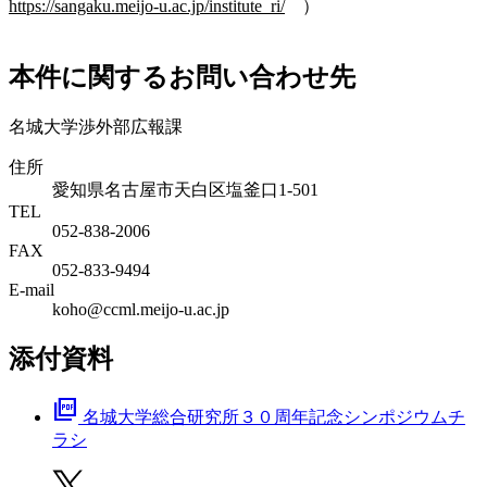
https://sangaku.meijo-u.ac.jp/institute_ri/
）
本件に関するお問い合わせ先
名城大学渉外部広報課
住所
愛知県名古屋市天白区塩釜口1-501
TEL
052-838-2006
FAX
052-833-9494
E-mail
koho@ccml.meijo-u.ac.jp
添付資料
picture_as_pdf
名城大学総合研究所３０周年記念シンポジウムチ
ラシ