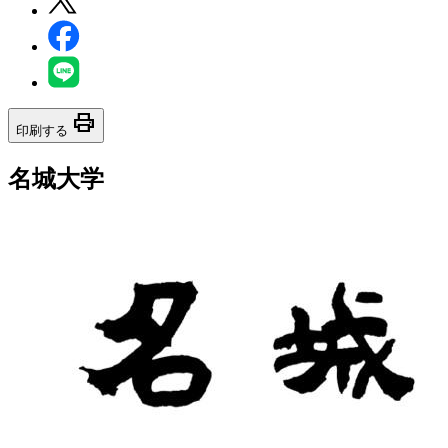
print
印刷する
名城大学