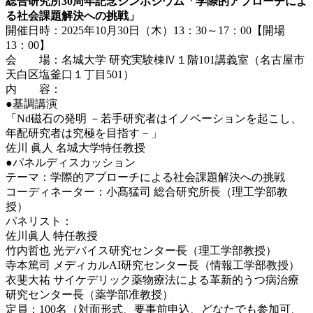
総合研究所30周年記念シンポジウム「学際的アプローチによ
る社会課題解決への挑戦」
開催日時：2025年10月30日（木）13：30～17：00【開場
13：00】
会 場：名城大学 研究実験棟Ⅳ１階101講義室（名古屋市
天白区塩釜口１丁目501）
内 容：
●基調講演
「Nd磁石の発明 －若手研究者はイノベーションを起こし、
年配研究者は究極を目指す－」
佐川 眞人 名城大学特任教授
●パネルディスカッション
テーマ：学際的アプローチによる社会課題解決への挑戦
コーディネーター：小髙猛司 総合研究所長（理工学部教
授）
パネリスト：
佐川眞人 特任教授
竹内哲也 光デバイス研究センター長（理工学部教授）
寺本篤司 メディカルAI研究センター長（情報工学部教授）
衣斐大祐 サイケデリック薬物療法による革新的うつ病治療
研究センター長（薬学部准教授）
定員：100名（対面形式、要事前申込、どなたでも参加可、