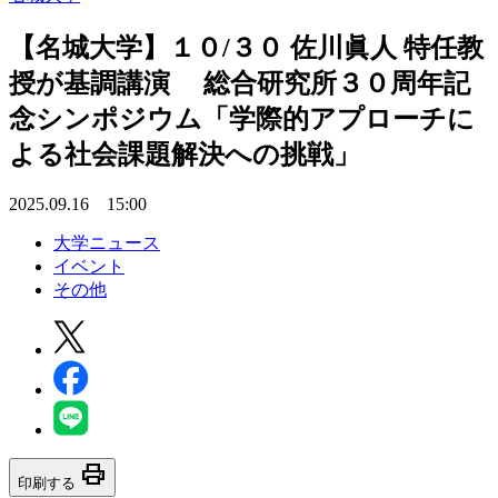
【名城大学】１０/３０ 佐川眞人 特任教
授が基調講演 総合研究所３０周年記
念シンポジウム「学際的アプローチに
よる社会課題解決への挑戦」
2025.09.16 15:00
大学ニュース
イベント
その他
print
印刷する