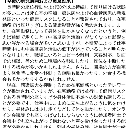
【今後の研究展開および波及効果】
長時間の座位行動および30分以上持続して座り続ける状態
が多いことは死亡率の増加、糖尿病および心血管疾患の新規
発症といった健康リスクになることが報告されており、在宅
勤務では座りすぎによる健康影響が強く懸念されます。ま
た、在宅勤務になって身体を動かさなくなったというと、例
えば通勤で歩くこと（中高度身体活動）がなくなった影響を
思い浮かべる場合が多いと思いますが、本研究によって仕事
時間中にも中高度身体活動の低下が起きていることが明らか
となりました。職場にいるとコピーや雑用、来客対応、対面
での相談、等のために職場内を移動したり、座位を中断した
りする機会が多いかもしれません。さらに、職場の方が自宅
より昼食時に食堂へ移動する距離も長かったり、外食する機
会も多かったりするかもしれません。
現在、感染拡大を抑制するため在宅勤務といったテレワー
クが推進されていますが、在宅勤務では並行して健康リスク
である長時間の座りすぎや身体活動不足への対策も講じるこ
とが必要です。仕事中にこまめに立ち上がるように気を付け
たり、昼休みには少し歩くなどして体を動かしたり、オンラ
イン会議等でも座りっぱなしにならないように参加者同士で
会議中でも立ち上がって構わないと声を掛け合ったりする配
慮が必要かもしれません。朝礼や昼休み等に社員同士が一緒