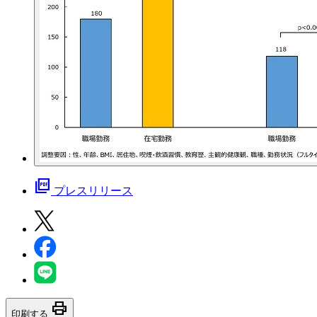
picture_as_pdf
プレスリリース
print
印刷する