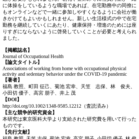
に体操をしているような職場であれば、在宅勤務中の同僚に
もオンラインなどで一緒に参加しやすくなるように会社が働
きかけてもよいかもしれません。新しい生活様式の中で在宅
勤務を継続していくにあたり、健康保持・増進のためには座
りすぎにならないように啓発していくことが必要と考えられ
ました。
【掲載誌名】
Journal of Occupational Health
【論文タイトル】
Associations of working from home with occupational physical
activity and sedentary behavior under the COVID-19 pandemic
【著者】
福島 教照、町田 征己、菊池 宏幸、天笠 志保、林 俊夫、
小田切 優子、高宮 朋子、井上 茂
【DOI】
http://doi.org/10.1002/1348-9585.12212（査読済み）
【主な競争的研究資金】
本研究は東京医科大学より支給された研究費を用いて行った
ものです。
【先行文献】
福島 教照, 天笠 志保, 菊池 宏幸, 高宮 朋子, 小田切 優子, 林 俊