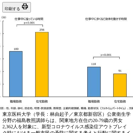
print
印刷する
東京医科大学（学長：林由起子／東京都新宿区）公衆衛生学
分野の福島教照講師らは、関東地方在住の20-79歳の男女
2,362人を対象に、新型コロナウイルス感染症アウトブレイ
ク時における一般市民の予防に関する考えと行動に関するイ