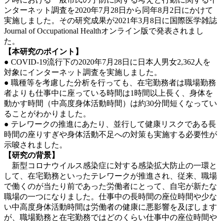
ンターネット調査を2020年7月28日から同年8月2日にかけて
実施しました。その研究成果が2021年3月8日に国際医学雑誌
Journal of Occupational Healthオンライン版で発表されまし
た。
【本研究のポイント】
● COVID-19流行下の2020年7月28日に日本人男女2,362人を
対象にインターネット調査を実施しました。
● 職種等を考慮した分析を行っても、在宅勤務者は職場勤務
者よりも仕事中に座っている時間は1時間以上長く、身体を
動かす時間（中高度身体活動時間）は約30分間短くなってい
ることがわかりました。
● テレワークの推進にあたり、並行して健康リスクである長
時間の座りすぎや身体活動不足への対策も実施する必要性が
示唆されました。
【研究の背景】
新型コロナウイルス感染症に対する感染拡大防止の一環と
して、在宅勤務といったテレワークが推進され、従来、職場
で働くのが当たり前であった労働者にとって、自宅が新たな
職場の一つになりました。仕事中の長時間の座位時間や少な
い中高度身体活動時間は労働者の健康に悪影響を及ぼします
が、職場勤務と在宅勤務ではどのくらい仕事中の座位時間や