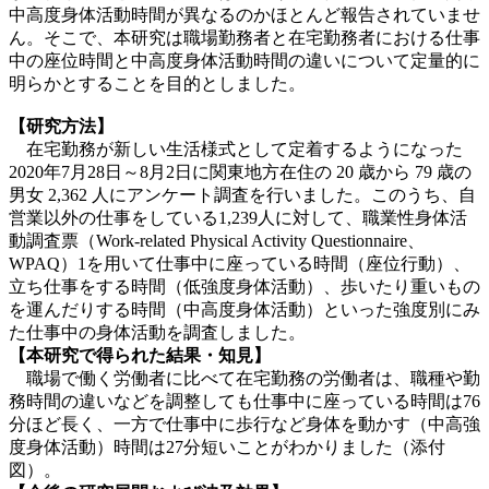
中高度身体活動時間が異なるのかほとんど報告されていませ
ん。そこで、本研究は職場勤務者と在宅勤務者における仕事
中の座位時間と中高度身体活動時間の違いについて定量的に
明らかとすることを目的としました。
【研究方法】
在宅勤務が新しい生活様式として定着するようになった
2020年7月28日～8月2日に関東地方在住の 20 歳から 79 歳の
男女 2,362 人にアンケート調査を行いました。このうち、自
営業以外の仕事をしている1,239人に対して、職業性身体活
動調査票（Work-related Physical Activity Questionnaire、
WPAQ）1を用いて仕事中に座っている時間（座位行動）、
立ち仕事をする時間（低強度身体活動）、歩いたり重いもの
を運んだりする時間（中高度身体活動）といった強度別にみ
た仕事中の身体活動を調査しました。
【本研究で得られた結果・知見】
職場で働く労働者に比べて在宅勤務の労働者は、職種や勤
務時間の違いなどを調整しても仕事中に座っている時間は76
分ほど長く、一方で仕事中に歩行など身体を動かす（中高強
度身体活動）時間は27分短いことがわかりました（添付
図）。