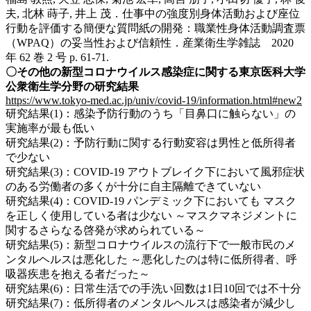
夫, 北林 蒔子, 井上 茂．仕事中の強度別身体活動および座位
行動を評価する簡便な質問紙の開発：職業性身体活動調査票
（WPAQ）の妥当性および信頼性．産業衛生学雑誌 2020
年 62 巻 2 号 p. 61-71.
〇その他の新型コロナウイルス感染症に関する東京医科大学
公衆衛生学分野の研究結果
https://www.tokyo-med.ac.jp/univ/covid-19/information.html#new2
研究結果(1)：感染予防行動のうち「目鼻口に触らない」の
実施率が最も低い
研究結果(2)：予防行動に関する行動変容は男性と低所得者
で少ない
研究結果(3)：COVID-19 アウトブレイク下において風邪症状
のある労働者の多くが十分に自主隔離できていない
研究結果(4)：COVID-19 パンデミック下においても マスク
を正しく使用している者は少ない ～マスクマネジメントに
関するさらなる啓発が求められている～
研究結果(5)：新型コロナウイルスの流行下で一般市民のメ
ンタルヘルスは悪化した ～悪化したのは特に低所得者、呼
吸器疾患を抱える者だった～
研究結果(6)：日常生活での手洗い回数は1日10回では不十分
研究結果(7)：低所得者のメンタルヘルスは感染者が減少し