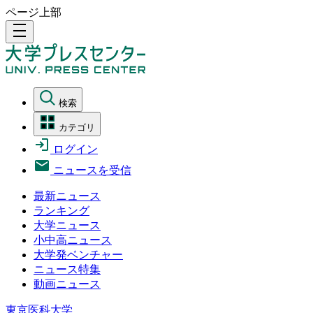
ページ上部
density_medium
検索
カテゴリ
ログイン
ニュースを受信
最新ニュース
ランキング
大学ニュース
小中高ニュース
大学発ベンチャー
ニュース特集
動画ニュース
東京医科大学