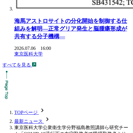
海馬アストロサイトの分化開始を制御する仕
組みを解明―正常グリア発生と脳腫瘍形成が
共有する分子機構―
2026.07.06 16:00
東京医科大学
すべてを見る
chevron_forward
TOPページ
chevron_forward
最新ニュース
東京医科大学公衆衛生学分野福島教照講師ら研究チー