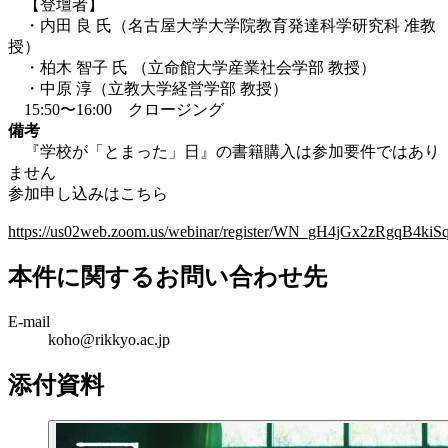
【登壇者】
・内田 良 氏（名古屋大学大学院教育発達科学研究科 准教
授）
・柏木 智子 氏 （立命館大学産業社会学部 教授）
・中原 淳（立教大学経営学部 教授）
15:50〜16:00 クロージング
備考
『学校が「とまった」日』の書籍購入は参加要件ではあり
ません
参加申し込みはこちら
https://us02web.zoom.us/webinar/register/WN_gH4jGx2zRgqB4ki
本件に関するお問い合わせ先
E-mail
koho@rikkyo.ac.jp
添付資料