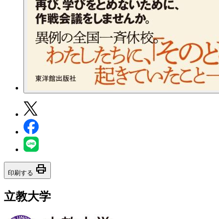
print
印刷する
立教大学