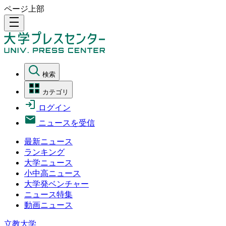
ページ上部
density_medium
検索
カテゴリ
ログイン
ニュースを受信
最新ニュース
ランキング
大学ニュース
小中高ニュース
大学発ベンチャー
ニュース特集
動画ニュース
立教大学