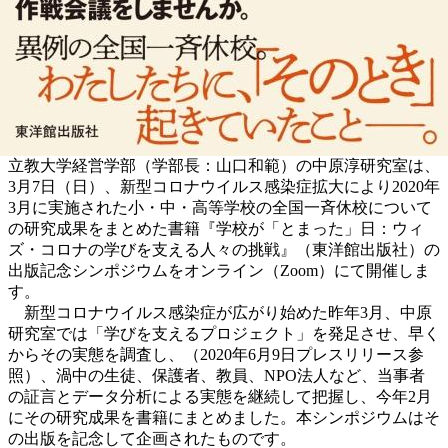
立教大学経営学部（学部長：山口和範）の中原淳研究室は、
3月7日（日）、新型コロナウイルス感染症拡大により2020年
3月に実施された小・中・高等学校の全国一斉休校について
の研究成果をまとめた書籍『学校が「とまった」日：ウィ
ズ・コロナの学びを支える人々の挑戦』（東洋館出版社）の
出版記念シンポジウムをオンライン（Zoom）にて開催しま
す。
新型コロナウイルス感染症が広がり始めた昨年3月、中原
研究室では「学びを支えるプロジェクト」を発足させ、早く
からその実態を調査し、（2020年6月9日プレスリリース参
照）、渦中の生徒、保護者、教員、NPO法人など、当事者
の証言とデータ分析による実態を継続して把握し、今年2月
にその研究成果を書籍にまとめました。本シンポジウムはそ
の出版を記念して企画されたものです。