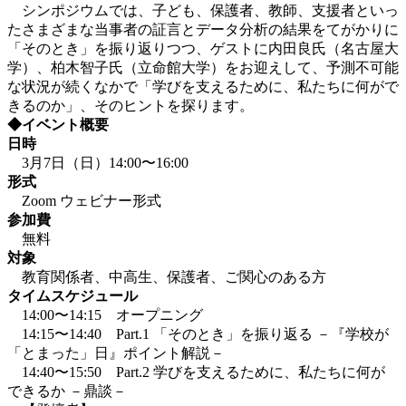
シンポジウムでは、子ども、保護者、教師、支援者といっ
たさまざまな当事者の証言とデータ分析の結果をてがかりに
「そのとき」を振り返りつつ、ゲストに内田良氏（名古屋大
学）、柏木智子氏（立命館大学）をお迎えして、予測不可能
な状況が続くなかで「学びを支えるために、私たちに何がで
きるのか」、そのヒントを探ります。
◆イベント概要
日時
3月7日（日）14:00〜16:00
形式
Zoom ウェビナー形式
参加費
無料
対象
教育関係者、中高生、保護者、ご関心のある方
タイムスケジュール
14:00〜14:15 オープニング
14:15〜14:40 Part.1 「そのとき」を振り返る －『学校が
「とまった」日』ポイント解説－
14:40〜15:50 Part.2 学びを支えるために、私たちに何が
できるか －鼎談－