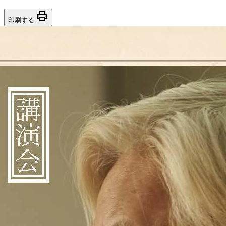
print
印刷する