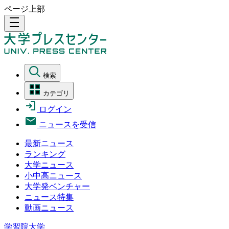
ページ上部
density_medium
検索
カテゴリ
ログイン
ニュースを受信
最新ニュース
ランキング
大学ニュース
小中高ニュース
大学発ベンチャー
ニュース特集
動画ニュース
学習院大学