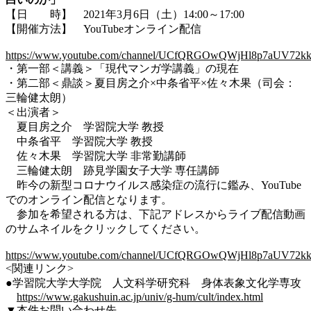
【日 時】 2021年3月6日（土）14:00～17:00
【開催方法】 YouTubeオンライン配信
https://www.youtube.com/channel/UCfQRGOwQWjHl8p7aUV72k
・第一部＜講義＞「現代マンガ学講義」の現在
・第二部＜鼎談＞夏目房之介×中条省平×佐々木果（司会：
三輪健太朗）
＜出演者＞
夏目房之介 学習院大学 教授
中条省平 学習院大学 教授
佐々木果 学習院大学 非常勤講師
三輪健太朗 跡見学園女子大学 専任講師
昨今の新型コロナウイルス感染症の流行に鑑み、YouTube
でのオンライン配信となります。
参加を希望される方は、下記アドレスからライブ配信動画
のサムネイルをクリックしてください。
https://www.youtube.com/channel/UCfQRGOwQWjHl8p7aUV72k
<関連リンク>
●学習院大学大学院 人文科学研究科 身体表象文化学専攻
https://www.gakushuin.ac.jp/univ/g-hum/cult/index.html
▼本件お問い合わせ先