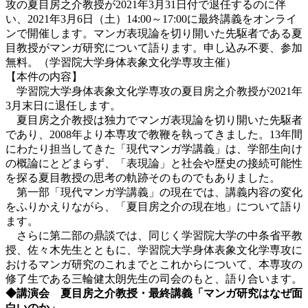
攻の夏目房之介教授が2021年3月31日付で退任するのに伴
い、2021年3月6日（土）14:00～17:00に最終講義をオンライ
ンで開催します。マンガ表現論を切り開いた先駆者である夏
目教授がマンガ研究について語ります。申し込み不要、参加
無料。（学習院大学身体表象文化学専攻主催）
【本件の内容】
学習院大学身体表象文化学専攻の夏目房之介教授が2021年
3月末日に退任します。
夏目房之介教授は独力でマンガ表現論を切り開いた先駆者
であり、2008年より本専攻で教鞭を執ってきました。13年間
にわたり担当してきた「現代マンガ学講義」は、学部生向け
の概論にとどまらず、「表現論」と社会や歴史の接続可能性
を探る夏目教授の思考の軌跡そのものでもありました。
第一部「現代マンガ学講義」の現在では、講義内容の変化
をふりかえりながら、「夏目房之介の現在地」について語り
ます。
さらに第二部の鼎談では、同じく学習院大学の中条省平教
授、佐々木先生とともに、学習院大学身体表象文化学専攻に
おけるマンガ研究のこれまでとこれからについて、本専攻の
修了生である三輪健太朗先生の司会のもと、語り合います。
◆講演会 夏目房之介教授・最終講義「マンガ研究はなぜ面
白いのか」