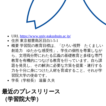
URL
https://www.univ.gakushuin.ac.jp/
住所
東京都豊島区目白1-5-1
概要
学習院の教育目標は、「ひろい視野 たくましい
創造力 ゆたかな感受性」。学生の個性を尊重しなが
ら、文理両分野にわたる広義の基礎教育と多様な専門
教育を有機的につなげる教育を行っています。自ら課
題を発見し、その解決に必要な方策を提案・遂行する
力を十分に身につけた人材を育成すること。それが学
習院大学の使命です。
学長（学校長）
遠藤 久夫
最近のプレスリリース
（学習院大学）