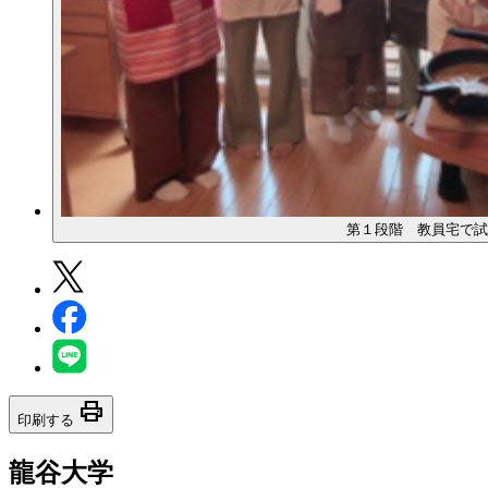
第１段階 教員宅で試
print
印刷する
龍谷大学