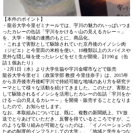
【本件のポイント】
・龍谷大学今里ゼミナールでは、宇川の魅力のいっぱいつま
ったカレーの缶詰「宇川をかける～山の見えるカレー～」
を、大学・地域の連携のもとに、商品化。
・これまで害獣として駆除されていた京丹後のイノシシ肉
（ジビエ）と今里田の米粉を使い、10種類以上のスパイスや
意外な隠し味を使ったレシピをゼミ生が開発。計190ｇ（缶
詰１個あたり）
・2月1日（水）より大学生協や宇川金曜市などで販売
龍谷大学今里ゼミ（政策学部 教授 今里佳奈子）は、2015年
から京丹後市丹後町宇川で持続可能な地域のあり方を研究テ
ーマとして様々な活動を続けてきました。このたび、害獣と
して駆除されるイノシシを活用したカレーの缶詰「宇川をか
ける～山の見えるカレー～」を開発・販売することとなりま
したので、お知らせします。
なお、本取組みについては、既に、複数の新聞紙上、TV放
送でとりあげていただき、反響を得ているところですが、こ
のような取り組みが可能となったのは、「イノベーションの
ための制度的インフラとしての大学」、「地域と学生をつな