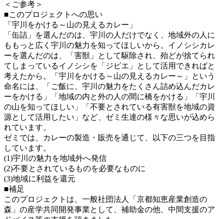
＜ご参考＞
■このプロジェクトへの思い
「宇川をかける～山の見えるカレー」
「缶詰」を選んだのは、宇川の人だけでなく、地域外の人に
ももっと広く宇川の魅力を知ってほしいから。イノシシカレ
ーを選んだのは、「害獣」として駆除され、殆どが捨てられ
てしまっているイノシシを「ジビエ」として活用できればと
考えたから。「宇川をかける～山の見えるカレー～」という
命名には、「ご飯に、宇川の魅力をたくさん詰め込んだカレ
ーをかける」「地域の内と外の人の間に橋をかける」「宇川
の山を知ってほしい」「不要とされている有害獣を地域の資
源として活用したい」など、ゼミ生達の様々な思いが込めら
れています。
ゼミでは、カレーの製造・販売を通じて、以下の三つを目指
しています。
(1)宇川の魅力を地域外へ発信
(2)不要とされているものを必要なものに
(3)地域に利益を還元
■補足
このプロジェクトは、一般社団法人「京都知恵産業創造の
森」の産学共同開発事業として、補助金の他、中間支援のア