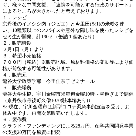
ぐ、様々な中間支援」「連携を可能とする行政のサポート」
によるところが大きかったと考えております。
１．レシピ
京丹後のイノシシ肉（ジビエ）と今里田(※1)の米粉を使
い、10種類以上のスパイスや意外な隠し味を使ったレシピを
ゼミ生が開発。計190ｇ（缶詰１個あたり）
２．販売時期
２月1日（月）より
３．希望小売価格
７００円（税込）※販売地域、原材料価格の変動等により価
格が前後する可能性があります。
４．販売元
龍谷大学政策学部 今里佳奈子ゼミナール
５．販売場所
龍谷大学生協、宇川金曜市※毎週金曜10時～昼過ぎまで開催
（京丹後市丹後町久僧1070(駐車場あり)）
※ 現在、宇川金曜市は新型コロナ緊急事態宣言を受け、お
休み中です。再開次第販売いたします。
６．製作費
クラウド・ファンディングによる28万円、産学共同開発事業
の支援20万円を原資に開発