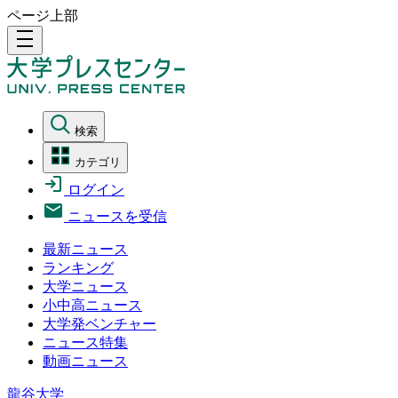
ページ上部
density_medium
検索
カテゴリ
ログイン
ニュースを受信
最新ニュース
ランキング
大学ニュース
小中高ニュース
大学発ベンチャー
ニュース特集
動画ニュース
龍谷大学