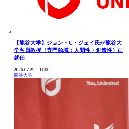
【龍谷大学】ジョン・C・ジェイ氏が龍谷大
学客員教授（専門領域：人間性・創造性）に
就任
2026.07.29 11:00
龍谷大学