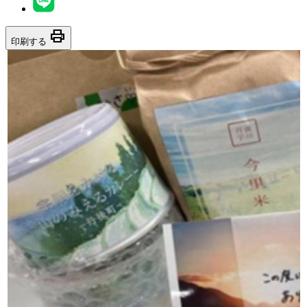
print
印刷する