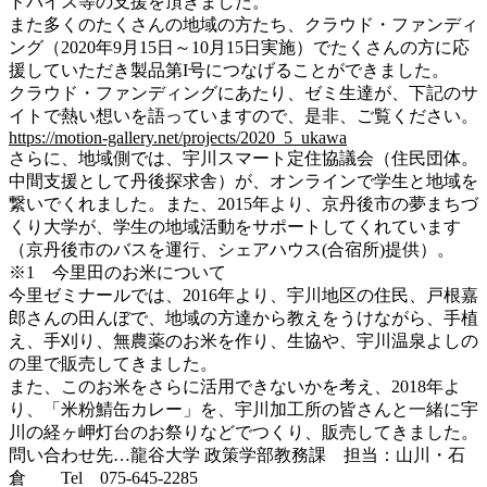
ドバイス等の支援を頂きました。
また多くのたくさんの地域の方たち、クラウド・ファンディ
ング（2020年9月15日～10月15日実施）でたくさんの方に応
援していただき製品第I号につなげることができました。
クラウド・ファンディングにあたり、ゼミ生達が、下記のサ
イトで熱い想いを語っていますので、是非、ご覧ください。
https://motion-gallery.net/projects/2020_5_ukawa
さらに、地域側では、宇川スマート定住協議会（住民団体。
中間支援として丹後探求舎）が、オンラインで学生と地域を
繋いでくれました。また、2015年より、京丹後市の夢まちづ
くり大学が、学生の地域活動をサポートしてくれています
（京丹後市のバスを運行、シェアハウス(合宿所)提供）。
※1 今里田のお米について
今里ゼミナールでは、2016年より、宇川地区の住民、戸根嘉
郎さんの田んぼで、地域の方達から教えをうけながら、手植
え、手刈り、無農薬のお米を作り、生協や、宇川温泉よしの
の里で販売してきました。
また、このお米をさらに活用できないかを考え、2018年よ
り、「米粉鯖缶カレー」を、宇川加工所の皆さんと一緒に宇
川の経ヶ岬灯台のお祭りなどでつくり、販売してきました。
問い合わせ先…龍谷大学 政策学部教務課 担当：山川・石
倉 Tel 075-645-2285