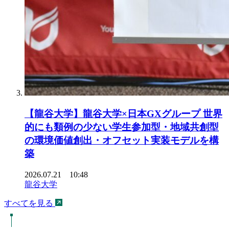
【龍谷大学】龍谷大学×日本GXグループ 世界
的にも類例の少ない学生参加型・地域共創型
の環境価値創出・オフセット実装モデルを構
築
2026.07.21 10:48
龍谷大学
すべてを見る