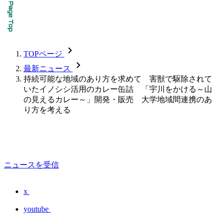
chevron_forward
TOPページ
chevron_forward
最新ニュース
持続可能な地域のあり方を求めて 害獣で駆除されて
いたイノシシ活用のカレー缶詰 「宇川をかける～山
の見えるカレー～」開発・販売 大学地域間連携のあ
り方を考える
ニュースを受信
x
youtube