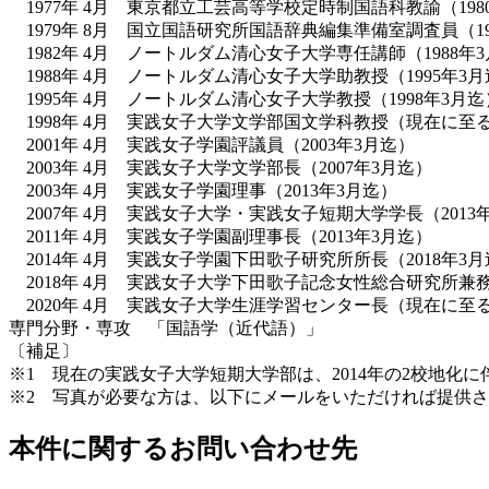
1977年 4月 東京都立工芸高等学校定時制国語科教諭（198
1979年 8月 国立国語研究所国語辞典編集準備室調査員（19
1982年 4月 ノートルダム清心女子大学専任講師（1988年
1988年 4月 ノートルダム清心女子大学助教授（1995年3
1995年 4月 ノートルダム清心女子大学教授（1998年3月迄
1998年 4月 実践女子大学文学部国文学科教授（現在に至
2001年 4月 実践女子学園評議員（2003年3月迄）
2003年 4月 実践女子大学文学部長（2007年3月迄）
2003年 4月 実践女子学園理事（2013年3月迄）
2007年 4月 実践女子大学・実践女子短期大学学長（2013
2011年 4月 実践女子学園副理事長（2013年3月迄）
2014年 4月 実践女子学園下田歌子研究所所長（2018年3
2018年 4月 実践女子大学下田歌子記念女性総合研究所兼
2020年 4月 実践女子大学生涯学習センター長（現在に至
専門分野・専攻 「国語学（近代語）」
〔補足〕
※1 現在の実践女子大学短期大学部は、2014年の2校地
※2 写真が必要な方は、以下にメールをいただければ提供
本件に関するお問い合わせ先