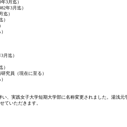
0年3月迄）
82年3月迄）
3月迄）
月迄）
）
る）
年3月迄）
月迄）
務研究員（現在に至る）
る）
化に伴い、実践女子大学短期大学部に名称変更されました。湯浅
させていただきます。