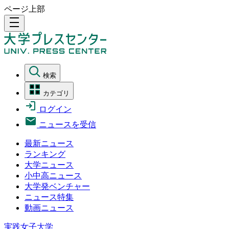
ページ上部
density_medium
検索
カテゴリ
ログイン
ニュースを受信
最新ニュース
ランキング
大学ニュース
小中高ニュース
大学発ベンチャー
ニュース特集
動画ニュース
実践女子大学