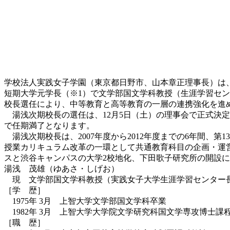
学校法人実践女子学園（東京都日野市、山本章正理事長）は
短期大学元学長（※1）で文学部国文学科教授（生涯学習セン
校長選任により、中等教育と高等教育の一層の連携強化を進めま
湯浅次期校長の選任は、12月5日（土）の理事会で正式決定されまし
で任期満了となります。
湯浅次期校長は、2007年度から2012年度までの6年間、
授業カリキュラム改革の一環として共通教育科目の企画・運営を
スと渋谷キャンパスの大学2校地化、下田歌子研究所の開設
湯浅 茂雄（ゆあさ・しげお）
現 文学部国文学科教授（実践女子大学生涯学習センター
［学 歴］
1975年 3月 上智大学文学部国文学科卒業
1982年 3月 上智大学大学院文学研究科国文学専攻博士課
［職 歴］