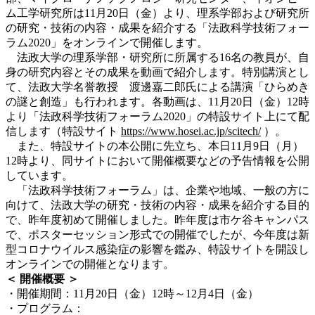
ム工学研究所は11月20日（金）より、理系学部および研究所
の研究・技術の内容・成果を紹介する「法政科学技術フォー
ラム2020」をオンラインで開催します。
法政大学の理系学部・研究所に所属する16名の教員が、自
身の研究内容とその成果を動画で紹介します。特別講演とし
て、法政大学名誉教授 渡邊嘉二郎氏による講演「ひらめき
の謎と創造」も行われます。各動画は、11月20日（金）12時
より「法政科学技術フォーラム2020」の特設サイト上にて配
信します（特設サイト
https://www.hosei.ac.jp/scitech/
）。
また、特設サイトの本公開に先立ち、本日11月9日（月）
12時より、同サイトにおいて開催概要などの予告情報を公開
しています。
「法政科学技術フォーラム」は、企業や地域、一般の方に
向けて、法政大学の研究・技術の内容・成果を紹介する目的
で、昨年度初めて開催しました。昨年度は市ケ谷キャンパス
で、ポスターセッション形式での開催でしたが、今年度は新
型コロナウイルス感染症の影響を鑑み、特設サイトを開設し
オンラインでの開催となります。
＜ 開催概要 ＞
・開催期間：11月20日（金）12時～12月4日（金）
・プログラム：