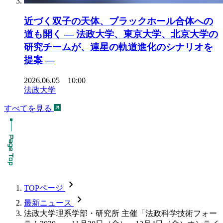
近づく双子の天体、ブラックホール合体への
道も開く ― 法政大学、東京大学、北京大学の
研究チームが、連星の軌道進化のシナリオを
提案 ―
2026.06.05 10:00
法政大学
すべてを見る
chevron_forward
TOPページ
chevron_forward
最新ニュース
法政大学理系学部・研究所 主催「法政科学技術フォー