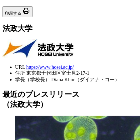
print
印刷する
法政大学
URL
https://www.hosei.ac.jp/
住所
東京都千代田区富士見2-17-1
学長（学校長）
Diana Khor（ダイアナ・コー）
最近のプレスリリース
（法政大学）