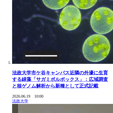
法政大学市ケ谷キャンパス近隣の外濠に生育
する緑藻「サガミボルボックス」：広域調査
と核ゲノム解析から新種として正式記載
2026.06.19 10:00
法政大学