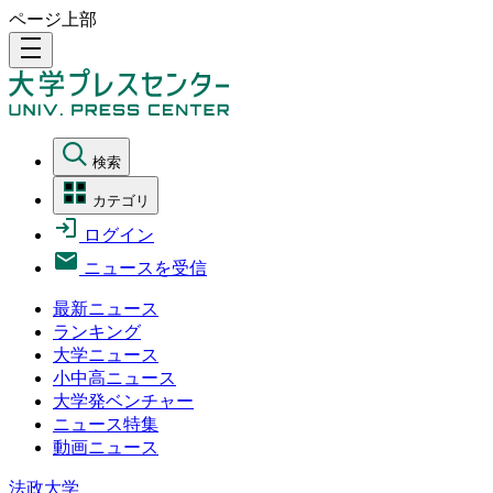
ページ上部
density_medium
検索
カテゴリ
ログイン
ニュースを受信
最新ニュース
ランキング
大学ニュース
小中高ニュース
大学発ベンチャー
ニュース特集
動画ニュース
法政大学