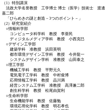
（1）特別講演
法政大学名誉教授 工学博士 博士（医学）技術士 渡邊
嘉二郎
「ひらめきの謎と創造－3つのポイント－」
（2）研究室紹介
○情報科学部
コンピュータ科学科 教授 李亜民
ディジタルメディア学科 教授 小西克巳
○デザイン工学部
建築学科 准教授 浜田英明
都市環境デザイン工学科 教授 今井龍一
システムデザイン学科 准教授 山田泰之
○理工学部
機械工学科 教授 平野元久
電気電子工学科 教授 中村俊博
応用情報工学科 教授 品川満
経営システム工学科 准教授 高澤兼二郎
創生科学科 教授 松尾由賀利
○生命科学部
生命機能学科 教授 佐藤勉
環境応用化学科 教授 明石孝也