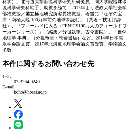
科学）。北海道大学低温科学研究所研究員、同大学院地球環
境科学研究科助手、助教を経て、2015年より法政大学社会学
部准教授／国立極地研究所客員准教授。著書に『なぞの宝
庫・南極大陸 100万年前の地球を読む』（共著・技術評論
社）、『フィールドに入る（FENICS100万人のフィールドワ
ーカーシリーズ）』（編集／分担執筆、古今書院）、『自然
地理学 事典』（分担執筆・朝倉書店）など。2014年日本雪
氷学会論文賞、2017年北海道地理学会論文賞受賞。学術論文
多数。
本件に関するお問い合わせ先
TEL
03-3264-9240
E-mail
koho@hosei.ac.jp