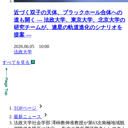
近づく双子の天体、ブラックホール合体への
道も開く ― 法政大学、東京大学、北京大学の
研究チームが、連星の軌道進化のシナリオを
提案 ―
2026.06.05 10:00
法政大学
すべてを見る
chevron_forward
TOPページ
chevron_forward
最新ニュース
法政大学社会学部 澤柿教伸准教授が第63次南極地域観