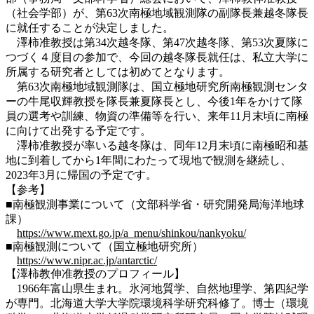
（社会学部）が、第63次南極地域観測隊の副隊長兼越冬隊長
に就任することが決定しました。
澤柿准教授は第34次越冬隊、第47次越冬隊、第53次夏隊に
つづく４度目の参加で、今回の越冬隊長就任は、私立大学に
所属する研究者としては初めてとなります。
第63次南極地域観測隊は、国立極地研究所南極観測センタ
ーの牛尾収輝教授を隊長兼夏隊長とし、今後1年をかけて隊
員の選考や訓練、物資の準備等を行い、来年11月末頃に南極
に向けて出発する予定です。
澤柿准教授が率いる越冬隊は、同年12月末頃に南極昭和基
地に到着してから1年間にわたって現地で観測を継続し、
2023年3月に帰国の予定です。
【参考】
■南極観測事業について（文部科学省・研究開発局海洋地球
課）
https://www.mext.go.jp/a_menu/shinkou/nankyoku/
■南極観測について（国立極地研究所）
https://www.nipr.ac.jp/antarctic/
【澤柿教伸准教授のプロフィール】
1966年富山県生まれ。氷河地質学、自然地理学、第四紀学
が専門。北海道大学大学院環境科学研究科修了。博士（環境