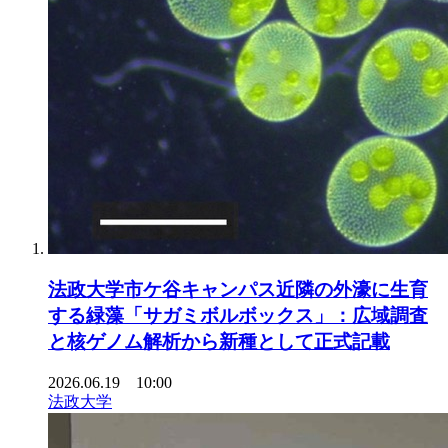
法政大学市ケ谷キャンパス近隣の外濠に生育
する緑藻「サガミボルボックス」：広域調査
と核ゲノム解析から新種として正式記載
2026.06.19 10:00
法政大学