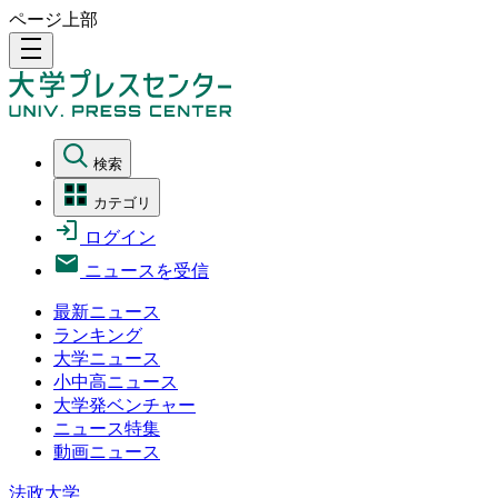
ページ上部
density_medium
検索
カテゴリ
ログイン
ニュースを受信
最新ニュース
ランキング
大学ニュース
小中高ニュース
大学発ベンチャー
ニュース特集
動画ニュース
法政大学