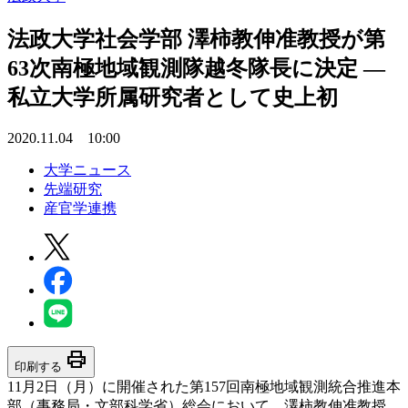
法政大学社会学部 澤柿教伸准教授が第
63次南極地域観測隊越冬隊長に決定 —
私立大学所属研究者として史上初
2020.11.04 10:00
大学ニュース
先端研究
産官学連携
print
印刷する
11月2日（月）に開催された第157回南極地域観測統合推進本
部（事務局・文部科学省）総会において、澤柿教伸准教授