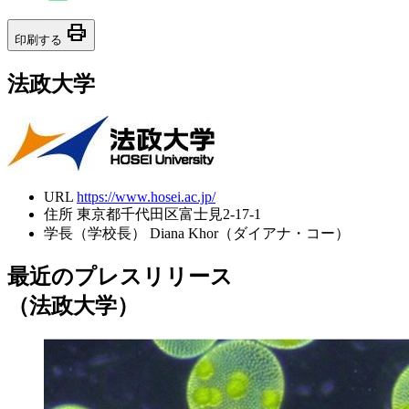
print
印刷する
法政大学
URL
https://www.hosei.ac.jp/
住所
東京都千代田区富士見2-17-1
学長（学校長）
Diana Khor（ダイアナ・コー）
最近のプレスリリース
（法政大学）