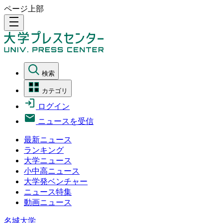
ページ上部
density_medium
検索
カテゴリ
ログイン
ニュースを受信
最新ニュース
ランキング
大学ニュース
小中高ニュース
大学発ベンチャー
ニュース特集
動画ニュース
名城大学