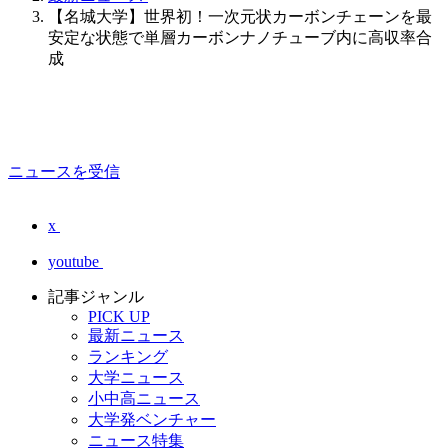
【名城大学】世界初！一次元状カーボンチェーンを最
安定な状態で単層カーボンナノチューブ内に高収率合
成
ニュースを受信
x
youtube
記事ジャンル
PICK UP
最新ニュース
ランキング
大学ニュース
小中高ニュース
大学発ベンチャー
ニュース特集