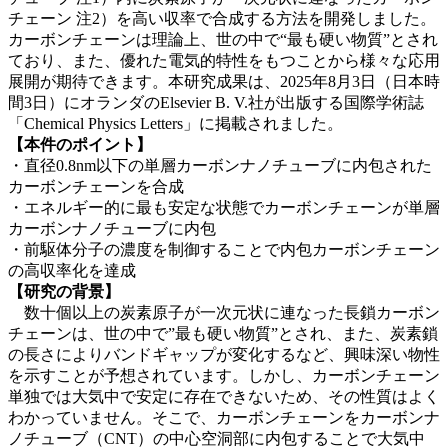
チェーン 注2）を高い収率で合成する方法を開発しました。
カーボンチェーンは理論上、世の中で“最も硬い物質”とされ
ており、また、優れた電気的特性をもつことから様々な応用
展開が期待できます。本研究成果は、2025年8月3日（日本時
間3日）にオランダのElsevier B. V.社が出版する国際学術誌
「Chemical Physics Letters」に掲載されました。
【本件のポイント】
・直径0.8nm以下の単層カーボンナノチューブに内包された
カーボンチェーンを合成
・エネルギー的に最も安定な状態でカーボンチェーンが単層
カーボンナノチューブに内包
・前駆体分子の濃度を制御することで内包カーボンチェーン
の高収率化を達成
【研究の背景】
数十個以上の炭素原子が一次元状に連なった長鎖カーボン
チェーンは、世の中で”最も硬い物質”とされ、また、炭素鎖
の長さによりバンドギャップが変化するなど、興味深い物性
を示すことが予想されています。しかし、カーボンチェーン
単独では大気中で安定に存在できないため、その性質はよく
わかっていません。そこで、カーボンチェーンをカーボンナ
ノチューブ（CNT）の中心空洞部に内包することで大気中