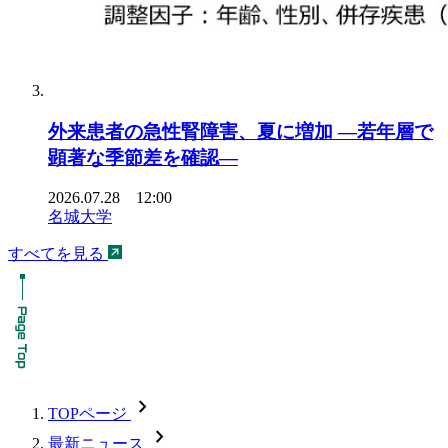
外来患者の急性腎障害、夏に増加 ―若年層で
顕著な季節差を確認―
2026.07.28 12:00
名城大学
すべてを見る
chevron_forward
TOPページ
chevron_forward
最新ニュース