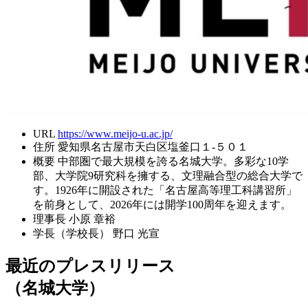
URL
https://www.meijo-u.ac.jp/
住所
愛知県名古屋市天白区塩釜口１-５０１
概要
中部圏で最大規模を誇る名城大学。多彩な10学
部、大学院9研究科を擁する、文理融合型の総合大学で
す。1926年に開設された「名古屋高等理工科講習所」
を前身として、2026年には開学100周年を迎えます。
理事長
小原 章裕
学長（学校長）
野口 光宣
最近のプレスリリース
（名城大学）