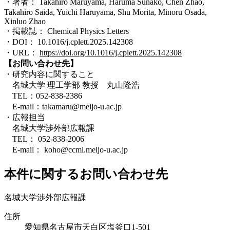
・著者： Takahiro Maruyama, Haruma Sunako, Chen Zhao,
Takahiro Saida, Yuichi Haruyama, Shu Morita, Minoru Osada,
Xinluo Zhao
・掲載誌： Chemical Physics Letters
・DOI： 10.1016/j.cplett.2025.142308
・URL：
https://doi.org/10.1016/j.cplett.2025.142308
【お問い合わせ先】
・研究内容に関すること
名城大学 理工学部 教授 丸山隆浩
TEL：052-838-2386
E-mail：takamaru@meijo-u.ac.jp
・広報担当
名城大学渉外部広報課
TEL： 052-838-2006
E-mail： koho@ccml.meijo-u.ac.jp
本件に関するお問い合わせ先
名城大学渉外部広報課
住所
愛知県名古屋市天白区塩釜口1-501