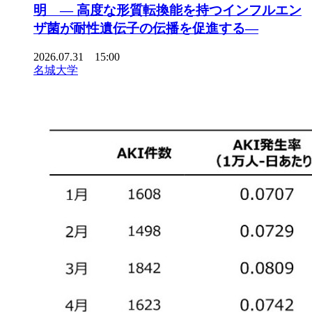
明 ― 高度な形質転換能を持つインフルエン
ザ菌が耐性遺伝子の伝播を促進する―
2026.07.31 15:00
名城大学