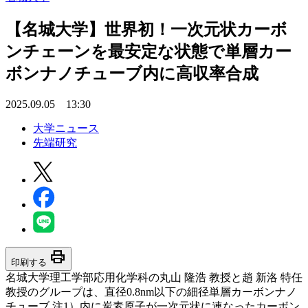
【名城大学】世界初！一次元状カーボ
ンチェーンを最安定な状態で単層カー
ボンナノチューブ内に高収率合成
2025.09.05 13:30
大学ニュース
先端研究
print
印刷する
名城大学理工学部応用化学科の丸山 隆浩 教授と趙 新洛 特任
教授のグループは、直径0.8nm以下の細径単層カーボンナノ
チューブ 注1）内に炭素原子が一次元状に連なったカーボン