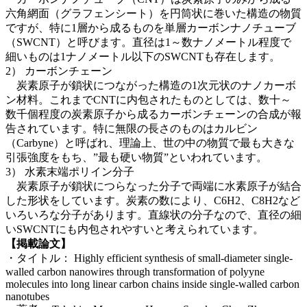
六角網面（グラフェンシート）を円筒状に巻いた構造の物質
ですが、特に1層から成るものを単層カーボンナノチューブ
（SWCNT）と呼びます。直径は1～数ナノメートル程度で
細いものは1ナノメートル以下のSWCNTも存在します。
2） カーボンチェーン
炭素原子が鎖状につながった構造の1次元状のナノカーボ
ン材料。これまでCNTに内包されたものとしては、数十～
数千個程度の炭素原子から成るカーボンチェーンの合成が報
告されています。特に無限の長さのものはカルビン
（Carbyne）と呼ばれ、理論上、世の中の物質で最も大きな
引張強度をもち、”最も硬い物質”といわれています。
3） 水素末端ポリイン分子
炭素原子が鎖状につらなった分子で両端に水素原子が結合
した形状をしています。炭素の数により、C6H2、C8H2など
いろいろな分子があります。直線状の分子なので、直径の細
いSWCNTにも内包されやすいと考えられています。
【掲載論文】
・タイトル： Highly efficient synthesis of small-diameter single-
walled carbon nanowires through transformation of polyyne
molecules into long linear carbon chains inside single-walled carbon
nanotubes