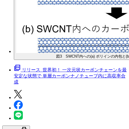
図3 SWCNT内への(a) ポリインの内包と
picture_as_pdf
リリース_世界初！ 一次元状カーボンチェーンを最
安定な状態で 単層カーボンナノチューブ内に高収率合
成