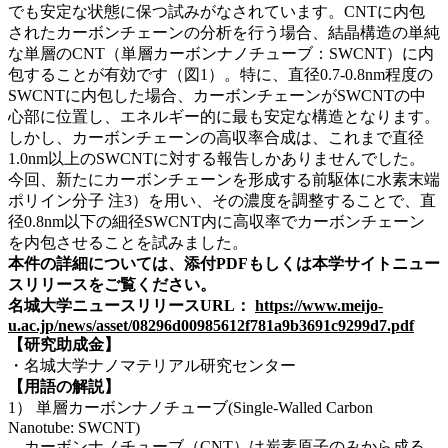
でも安定な状態に保つ試みがなされています。CNTに内包
されたカーボンチェーンの分析を行う場合、結晶構造の単純
な単層のCNT（単層カーボンナノチューブ：SWCNT）に内
包することが有効です（図1）。特に、直径0.7-0.8nm程度の
SWCNTに内包した場合、カーボンチェーンがSWCNTの中
心部に位置し、エネルギー的に最も安定な構造となります。
しかし、カーボンチェーンの高収率合成は、これまで直径
1.0nm以上のSWCNTに対する報告しかありませんでした。
今回、新たにカーボンチェーンを形成する前駆体に水素末端
ポリイン分子 注3）を用い、その濃度を調整することで、直
径0.8nm以下の細径SWCNT内に高収率でカーボンチェーン
を内包させることを試みました。
本件の詳細については、添付PDFもしくは本学サイトニュー
スリリースをご覧ください。
名城大学ニュースリリースURL：
https://www.meijo-
u.ac.jp/news/asset/08296d00985612f781a9b3691c9299d7.pdf
【研究助成金】
・名城大学ナノマテリアル研究センター
【用語の解説】
1） 単層カーボンナノチューブ(Single-Walled Carbon
Nanotube: SWCNT)
カーボンナノチューブ（CNT）は炭素原子のみから成る