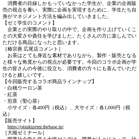
消費者の目線しかもっていなかった学生が、企業の企画販
売の視点を養い、実際に企画を実現するために、学生たち自
身がマネジメント方法を編み出していきました。
【ゼミ学生のコメント】
企業との実際のやり取りの中で、企画を作り上げていくこ
との大変さや責任を学びました。たくさんの方に楽しんでい
ただける商品になったと思います。
［椿宗善 広尾店コメント］
お茶はとても身近な素材でありながら、製作・販売となる
と様々な角度からの視点が必要です。今回のコラボ企画が学
生の皆さんの今後に役立ち、消費者の方々にも喜んでいただ
けると嬉しいです。
【今回販売するコラボ商品ラインナップ】
・白桃ウーロン茶
・紅茶
・煎茶（聖心茶）
小サイズ：各400円（税込）、大サイズ：各1,000円（税
込）
【販売サイト】
https://otsukizemi.thebase.in/
［大槻ゼミナール］