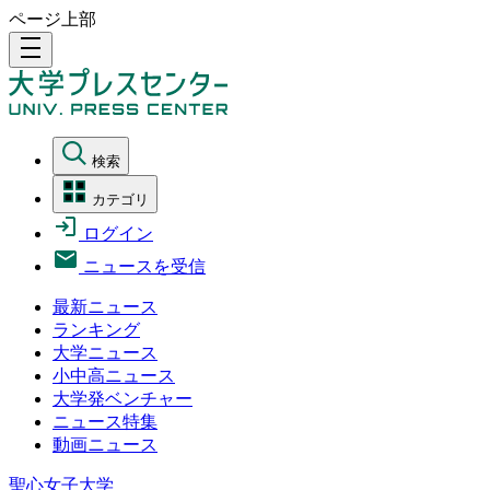
ページ上部
density_medium
検索
カテゴリ
ログイン
ニュースを受信
最新ニュース
ランキング
大学ニュース
小中高ニュース
大学発ベンチャー
ニュース特集
動画ニュース
聖心女子大学