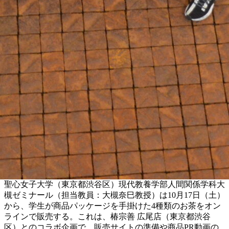
聖心女子大学（東京都渋谷区）現代教養学部人間関係学科大
槻ゼミナール（担当教員：大槻奈巳教授）は10月17日（土）
から、学生が商品パッケージを手掛けた4種類のお茶をオン
ラインで販売する。これは、椿宗善 広尾店（東京都渋谷
区）とのコラボ企画で、販売サイトの準備や商品PR動画の