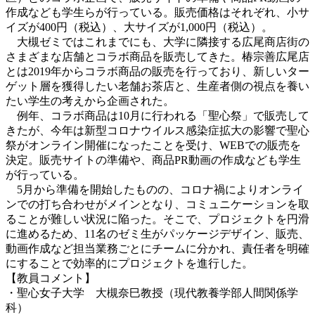
作成なども学生らが行っている。販売価格はそれぞれ、小サ
イズが400円（税込）、大サイズが1,000円（税込）。
大槻ゼミではこれまでにも、大学に隣接する広尾商店街の
さまざまな店舗とコラボ商品を販売してきた。椿宗善広尾店
とは2019年からコラボ商品の販売を行っており、新しいター
ゲット層を獲得したい老舗お茶店と、生産者側の視点を養い
たい学生の考えから企画された。
例年、コラボ商品は10月に行われる「聖心祭」で販売して
きたが、今年は新型コロナウイルス感染症拡大の影響で聖心
祭がオンライン開催になったことを受け、WEBでの販売を
決定。販売サイトの準備や、商品PR動画の作成なども学生
が行っている。
5月から準備を開始したものの、コロナ禍によりオンライ
ンでの打ち合わせがメインとなり、コミュニケーションを取
ることが難しい状況に陥った。そこで、プロジェクトを円滑
に進めるため、11名のゼミ生がパッケージデザイン、販売、
動画作成など担当業務ごとにチームに分かれ、責任者を明確
にすることで効率的にプロジェクトを進行した。
【教員コメント】
・聖心女子大学 大槻奈巳教授（現代教養学部人間関係学
科）