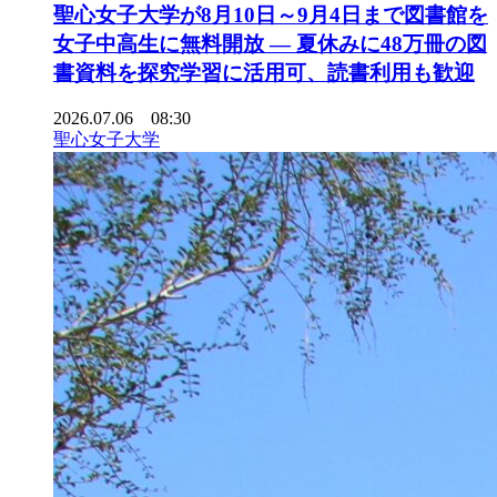
聖心女子大学が8月10日～9月4日まで図書館を
女子中高生に無料開放 ― 夏休みに48万冊の図
書資料を探究学習に活用可、読書利用も歓迎
2026.07.06 08:30
聖心女子大学