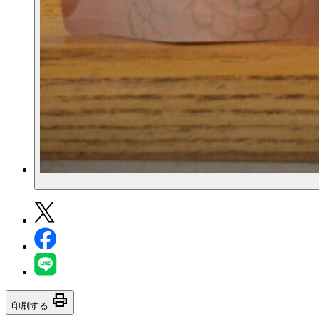
print
印刷する