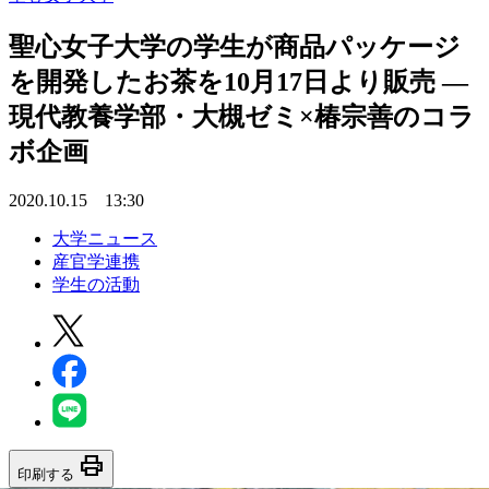
聖心女子大学の学生が商品パッケージ
を開発したお茶を10月17日より販売 —
現代教養学部・大槻ゼミ×椿宗善のコラ
ボ企画
2020.10.15 13:30
大学ニュース
産官学連携
学生の活動
print
印刷する