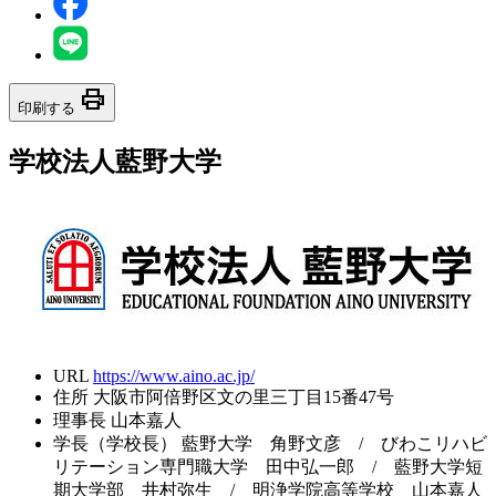
print
印刷する
学校法人藍野大学
URL
https://www.aino.ac.jp/
住所
大阪市阿倍野区文の里三丁目15番47号
理事長
山本嘉人
学長（学校長）
藍野大学 角野文彦 / びわこリハビ
リテーション専門職大学 田中弘一郎 / 藍野大学短
期大学部 井村弥生 / 明浄学院高等学校 山本嘉人