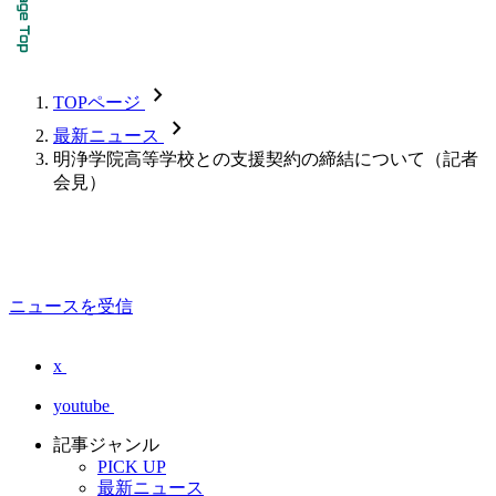
chevron_forward
TOPページ
chevron_forward
最新ニュース
明浄学院高等学校との支援契約の締結について（記者
会見）
ニュースを受信
x
youtube
記事ジャンル
PICK UP
最新ニュース