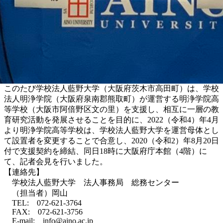
このたび学校法人藍野大学（大阪府茨木市高田町）は、学校
法人明浄学院（大阪府泉南郡熊取町）が運営する明浄学院高
等学校（大阪市阿倍野区文の里）を支援し、相互に一層の教
育研究活動を発展させることを目的に、2022（令和4）年4月
より明浄学院高等学校は、学校法人藍野大学を運営母体とし
て設置者を変更することで合意し、2020（令和2）年8月20日
付で支援契約を締結、同日18時に大阪府庁本館（4階）に
て、記者会見を行いました。
【連絡先】
学校法人藍野大学 法人事務局 総務センター
（担当者）岡山
TEL: 072-621-3764
FAX: 072-621-3756
E-mail: info@aino.ac.jp