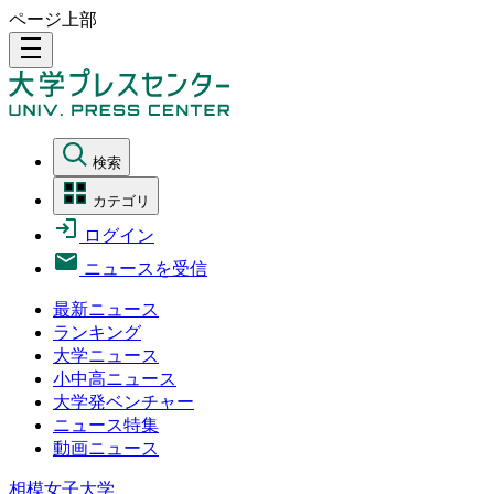
ページ上部
density_medium
検索
カテゴリ
ログイン
ニュースを受信
最新ニュース
ランキング
大学ニュース
小中高ニュース
大学発ベンチャー
ニュース特集
動画ニュース
相模女子大学