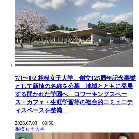
7/3〜8/2 相模女子大学、創立125周年記念事業
として新棟の名称を公募 地域とともに発展
する開かれた学園へ コワーキングスペー
ス・カフェ・生涯学習等の複合的コミュニテ
ィスペースを整備
2026.07.03 09:50
相模女子大学