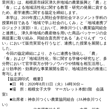
里州克）は、相模原市緑区津久井地域の農業振興と「農」と
「食」による地域活性化に関する教育・研究の発展に資する
ため、産学連携に関する協定を締結します。
本学は、2019年度に人間社会学部社会マネジメント学科の
授業科目である「地域で学ぶ社会のしくみ」と「地域連携プ
ロジェクト演習I・II」において、神奈川つくい農業協同組合
と連携し、津久井地域の農産物を用いた商品パッケージの企
画提案に取り組み、同組合直売所である「あぐりんず つく
い」において販売実習を行うなど、連携した授業を展開しま
した。
今回の協定締結により、さらに連携を強化し、「農」
「食」および「地域活性化」等に関する学修や研究など、多
分野において官学双方が持つノウハウや情報を相互活用し、
より効率的・効果的な事業展開を図り、地域活性化の推進に
寄与します。
【協定調印式 概要】
■日 時：2020年8月11日（火）14時30分～
■場 所：相模女子大学 マーガレット本館1階 会議
室1
■出席者：神奈川つくい農業協同組合（JA神奈川つく
い）