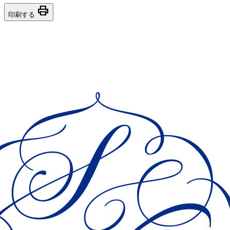
print
印刷する