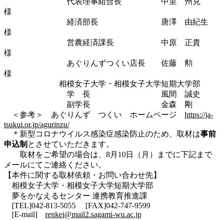
代表理事組合長 中里 州克
様
経済部長 唐澤 由紀生
様
営農経済課長 中原 正貴
様
あぐりんずつくい店長 佐藤 勲
様
相模女子大学・相模女子大学短期大学部
学 長 風間 誠史
副学長 金森 剛
＜参考＞ あぐりんず つくい ホームページ
https://ja-
tsukui.or.jp/agurinzu/
＊新型コロナウイルス感染症感染防止のため、取材は
事前
申込制
とさせていただきます。
取材をご希望の場合は、8月10日（月）までに下記まで
メールにてご連絡ください。
【本件に関する取材依頼・お問い合わせ先】
相模女子大学・相模女子大学短期大学部
夢をかなえるセンター 連携教育推進課
[TEL]042-813-5055 [FAX]042-747-9599
[E-mail]
renkei@mail2.sagami-wu.ac.jp