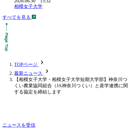
2026.06.30 15:32
相模女子大学
すべてを見る
chevron_forward
TOPページ
chevron_forward
最新ニュース
【相模女子大学・相模女子大学短期大学部】神奈川つ
くい農業協同組合（JA神奈川つくい）と産学連携に関
する協定を締結します
ニュースを受信