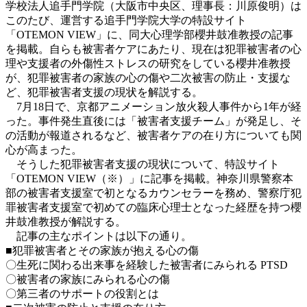
学校法人追手門学院（大阪市中央区、理事長：川原俊明）は
このたび、運営する追手門学院大学の特設サイト
「OTEMON VIEW」に、同大心理学部櫻井鼓准教授の記事
を掲載。自らも被害者ケアにあたり、現在は犯罪被害者の心
理や支援者の外傷性ストレスの研究をしている櫻井准教授
が、犯罪被害者の家族の心の傷や二次被害の防止・支援な
ど、犯罪被害者支援の現状を解説する。
7月18日で、京都アニメーション放火殺人事件から1年が経
った。事件発生直後には「被害者支援チーム」が発足し、そ
の活動が報道されるなど、被害者ケアの在り方についても関
心が高まった。
そうした犯罪被害者支援の現状について、特設サイト
「OTEMON VIEW（※）」に記事を掲載。神奈川県警察本
部の被害者支援室で初となるカウンセラーを務め、警察庁犯
罪被害者支援室で初めての臨床心理士となった経歴を持つ櫻
井鼓准教授が解説する。
記事の主なポイントは以下の通り。
■犯罪被害者とその家族が抱える心の傷
〇生死に関わる出来事を経験した被害者にみられる PTSD
〇被害者の家族にみられる心の傷
〇第三者のサポートの役割とは