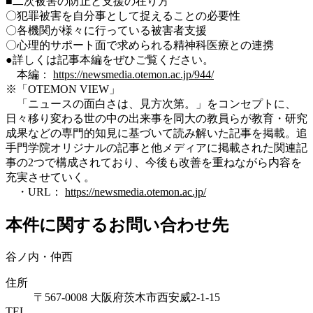
■二次被害の防止と支援の在り方
〇犯罪被害を自分事として捉えることの必要性
〇各機関が様々に行っている被害者支援
〇心理的サポート面で求められる精神科医療との連携
●詳しくは記事本編をぜひご覧ください。
本編：
https://newsmedia.otemon.ac.jp/944/
※「OTEMON VIEW」
「ニュースの面白さは、見方次第。」をコンセプトに、
日々移り変わる世の中の出来事を同大の教員らが教育・研究
成果などの専門的知見に基づいて読み解いた記事を掲載。追
手門学院オリジナルの記事と他メディアに掲載された関連記
事の2つで構成されており、今後も改善を重ねながら内容を
充実させていく。
・URL：
https://newsmedia.otemon.ac.jp/
本件に関するお問い合わせ先
谷ノ内・仲西
住所
〒567-0008 大阪府茨木市西安威2-1-15
TEL