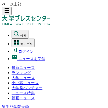
ページ上部
density_medium
検索
カテゴリ
ログイン
ニュースを受信
最新ニュース
ランキング
大学ニュース
小中高ニュース
大学発ベンチャー
ニュース特集
動画ニュース
追手門学院大学