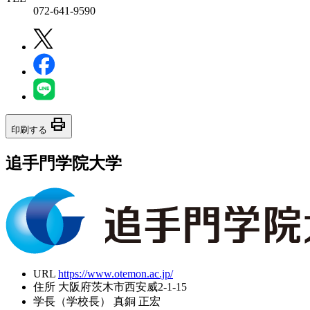
072-641-9590
print
印刷する
追手門学院大学
URL
https://www.otemon.ac.jp/
住所
大阪府茨木市西安威2-1-15
学長（学校長）
真銅 正宏