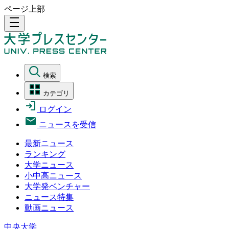
ページ上部
density_medium
検索
カテゴリ
ログイン
ニュースを受信
最新ニュース
ランキング
大学ニュース
小中高ニュース
大学発ベンチャー
ニュース特集
動画ニュース
中央大学