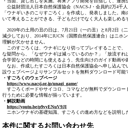
・当面、貸し出しを実施。将来アプリ開発を目指して、連携
公益財団法人日本自然保護協会（NACS-J・会員約2万4千
「ウナギいきのこりすごろく」を作成し、発表しました。南
いて考えることができる、子どもだけでなく大人も楽しめる
2020年の土用の丑の日は、7月21日（一の丑）と8月2
減少しており、2014年にIUCN（国際自然保護連合）は
理解が欠かせません。
このすごろくは、ウナギになり切ってプレイすることで、「
な疑問から、「なぜウナギは減っているのか？」「放流すれ
合学習などの時間にも使えるよう、先生向けのガイド動画や
なお、作成したすごろくは日本自然保護協会へ申し込んでい
設ウェブページよりサンプルセットを無料ダウンロード可能
・すごろくのウェブページ
https://www.nacsj.or.jp/unagi_game/
すごろくボードやサイコロ、コマなどが無料でダウンロード
行うために必要な情報が揃っています。
・解説動画
https://youtu.be/p9vyENuV9JI
ニホンウナギの基礎知識、すごろくの進め方などを説明し
本件に関するお問い合わせ先