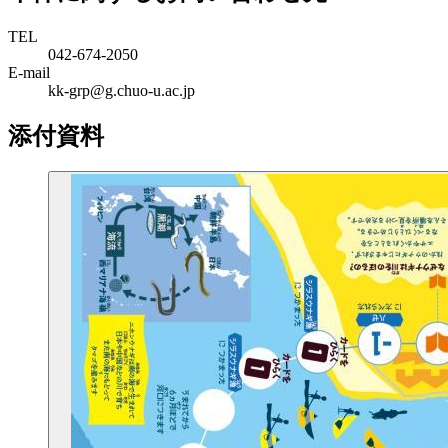
TEL
042-674-2050
E-mail
kk-grp@g.chuo-u.ac.jp
添付資料