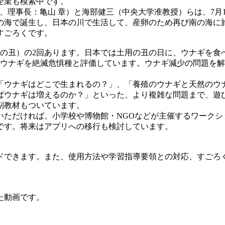
企業も模索中です。
人、理事長：亀山 章）と海部健三（中央大学准教授）らは、7
の海で誕生し、日本の川で生活して、産卵のため再び南の海に
すごろくです。
日（二の丑）の2回あります。日本では土用の丑の日に、ウナギを
ニホンウナギを絶滅危惧種と評価しています。ウナギ減少の問題
ウナギはどこで生まれるの？」、「養殖のウナギと天然のウ
ばウナギは増えるのか？」といった、より複雑な問題まで、遊び
副教材もついています。
ただければ、小学校や博物館・NGOなどが主催するワークシ
です。将来はアプリへの移行も検討しています。
できます。また、使用方法や学習指導要領との対応、すごろく
た動画です。