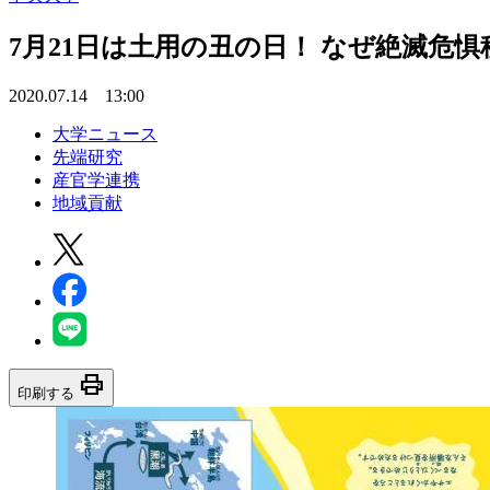
7月21日は土用の丑の日！ なぜ絶滅危
2020.07.14 13:00
大学ニュース
先端研究
産官学連携
地域貢献
print
印刷する