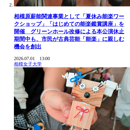
相模原薪能関連事業として「夏休み能楽ワー
クショップ」「はじめての能楽鑑賞講座」を
開催 グリーンホール改修による本公演休止
期間中も、市民が古典芸能「能楽」に親しむ
機会を創出
2026.07.01 13:00
相模女子大学