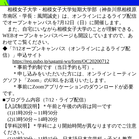
相模女子大学・相模女子大学短期大学部（神奈川県相模原
市南区・学長：風間誠史）は、オンラインによるライブ配信
でオープンキャンパスを7月12日（日）に開催します。
また、自宅にいながら相模女子大学のことが理解できる、
WEBオープンキャンパスページも開設していますので、あ
わせてご覧ください。
◆「7/12オープンキャンパス（オンラインによるライブ配
信）」申込サイト
https://req.qubo.jp/sagami-wu/form/OC20200712
＊事前予約制です（当日予約も可）。
＊申し込みをいただいた方には、オンラインミーティン
グソフト「Zoom」のURLをお送りいたします。
＊事前にZoomアプリケーションのダウンロードが必要
です。
■プログラム内容（7/12・ライブ配信）
【入試制度説明】＊午前と午後の内容は同一です
(1)11時20分～11時50分
(2)13時50分～14時20分
【学科説明】＊学科により開始時間が異なりますのでご注意
ください。
(1)10時30分～11時15分 日本語日本文学科・子ども教育