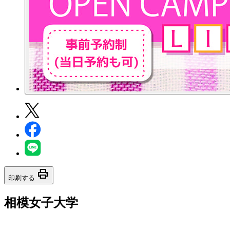
print
印刷する
相模女子大学