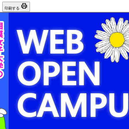
print
印刷する