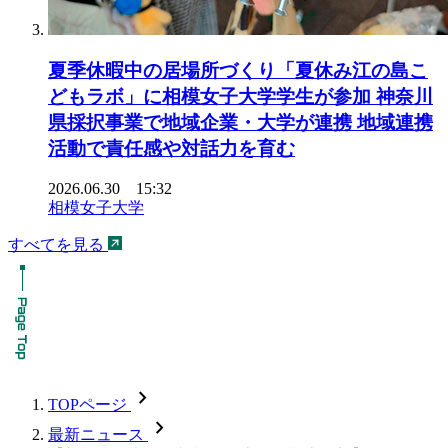
夏季休暇中の居場所づくり「夏休み江の島こ
どもラボ」に相模女子大学学生が参加 神奈川
県採択事業で地域企業・大学が連携 地域連携
活動で責任感や対話力を育む
2026.06.30 15:32
相模女子大学
すべてを見る
chevron_forward
TOPページ
chevron_forward
最新ニュース