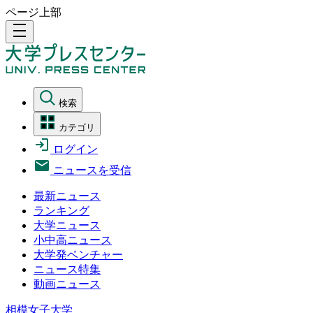
ページ上部
density_medium
検索
カテゴリ
ログイン
ニュースを受信
最新ニュース
ランキング
大学ニュース
小中高ニュース
大学発ベンチャー
ニュース特集
動画ニュース
相模女子大学