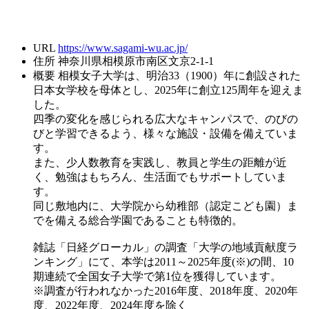
URL
https://www.sagami-wu.ac.jp/
住所
神奈川県相模原市南区文京2-1-1
概要
相模女子大学は、明治33（1900）年に創設された
日本女学校を母体とし、2025年に創立125周年を迎えま
した。
四季の変化を感じられる広大なキャンパスで、のびの
びと学習できるよう、様々な施設・設備を備えていま
す。
また、少人数教育を実践し、教員と学生の距離が近
く、勉強はもちろん、生活面でもサポートしていま
す。
同じ敷地内に、大学院から幼稚部（認定こども園）ま
でを備える総合学園であることも特徴的。
雑誌「日経グローカル」の調査「大学の地域貢献度ラ
ンキング」にて、本学は2011～2025年度(※)の間、10
期連続で全国女子大学で第1位を獲得しています。
※調査が行われなかった2016年度、2018年度、2020年
度、2022年度、2024年度を除く