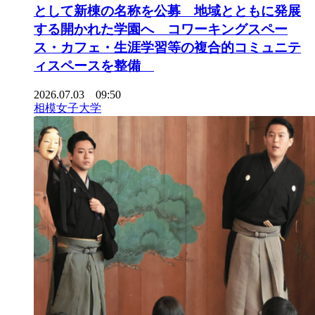
として新棟の名称を公募 地域とともに発展
する開かれた学園へ コワーキングスペー
ス・カフェ・生涯学習等の複合的コミュニテ
ィスペースを整備
2026.07.03 09:50
相模女子大学