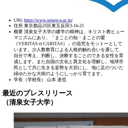
URL
https://www.seisen-u.ac.jp/
住所
東京都品川区東五反田3-16-21
概要
清泉女子大学の建学の精神は、キリスト教ヒュー
マニズムにあり、「まことの知・まことの愛
（VERITAS et CARITAS）」の追究をモットーとして
います。少人数教育による人格的触れ合いを通して、
自分で考え、判断し、決断することのできる女性を育
成します。また自国の文化と異文化を理解し、地球市
民として共に生きる姿勢を大切にし、地に足のついた
緑ゆたかな大樹のようにしっかり育てます。
学長（学校長）
山本 達也
最近のプレスリリース
（清泉女子大学）