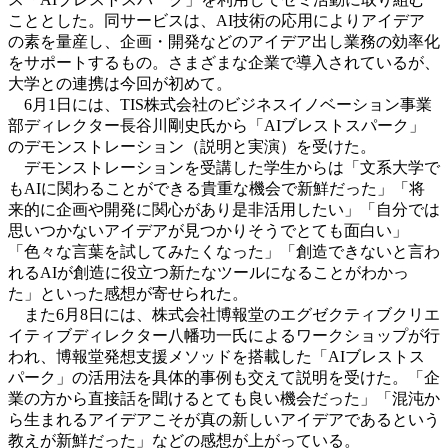
こととした。同サービスは、AI技術の応用によりアイデア
の素を量産し、企画・開発などのアイデア出し業務の効率化
をサポートするもの。さまざまな企業で導入されているが、
大学との連携は今回が初めて。
6月1日には、TIS株式会社のビジネスイノベーション事業
部ディレクター長谷川剛史氏から「AIブレストスパーク」
のデモンストレーション（説明と実演）を受けた。
デモンストレーションを受講した学生からは「文系大学で
もAIに関わることができる貴重な機会で新鮮だった」「将
来的に企画や開発に関心があり是非活用したい」「自分では
思いつかないアイデアが見つかりそうでとても面白い」
「色々な言葉を試してみたくなった」「創造できないと言わ
れるAIが創造に役立つ新たなツールになることがわかっ
た」といった感想が寄せられた。
また6月8日には、株式会社博報堂のエグゼクティブクリエ
イティブディレクター八幡功一氏によるワークショップが行
われ、博報堂発想支援メソッドを搭載した「AIブレストス
パーク」の活用法を具体的事例も交えて説明を受けた。「企
業の方から直接話を聞けるとても良い機会だった」「混沌か
ら生まれるアイデアこそが真の新しいアイデアであるという
教えが新鮮だった」などの感想が上がっている。