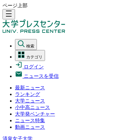
ページ上部
density_medium
検索
カテゴリ
ログイン
ニュースを受信
最新ニュース
ランキング
大学ニュース
小中高ニュース
大学発ベンチャー
ニュース特集
動画ニュース
清泉女子大学