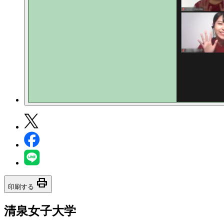
print
印刷する
清泉女子大学