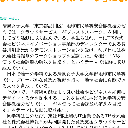
清泉女子大学（東京都品川区）地球市民学科安斎徹教授のゼ
ミでは、クラウドサービス「AIブレストスパーク」を利用
してゼミ活動に取り組んでいる。学生らは6月1日にTIS株式
会社ビジネスイノベーション事業部のディレクターである長
谷川剛史氏からデモンストレーションを受け、6月8日には株
式会社博報堂のワークショップを受講した。今後は「AIを
使って社会課題の解決を目指す」というテーマで活動に取り
組んでいく。
日本で唯一の学科である清泉女子大学文学部地球市民学科
では、グローバルな発想と視野を持ち、地球社会に貢献でき
る人材を育成している。
その中で、「持続可能なより良い社会やビジネスを如何に
デザインするかを探求する」ことを目標に掲げる同学科の安
斎徹教授のゼミでは、「AIを使って社会課題の解決を目指
す」をテーマに活動に取り組む。
同学科はこのたび、東証1部上場のIT企業であるTIS株式会
社と株式会社博報堂が共同開発した発想支援クラウドサービ
ス「AIブレストスパーク」を利用してゼミ活動に取り組む