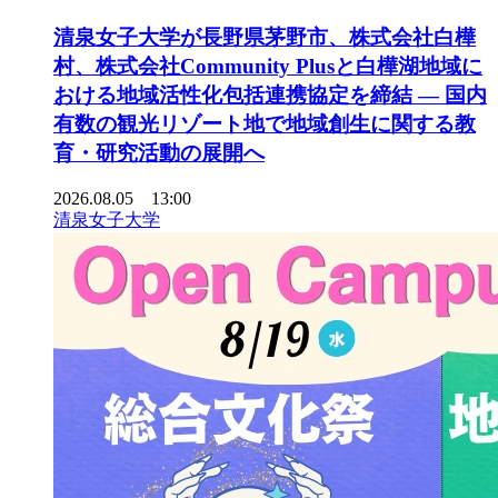
清泉女子大学が長野県茅野市、株式会社白樺
村、株式会社Community Plusと白樺湖地域に
おける地域活性化包括連携協定を締結 ― 国内
有数の観光リゾート地で地域創生に関する教
育・研究活動の展開へ
2026.08.05 13:00
清泉女子大学