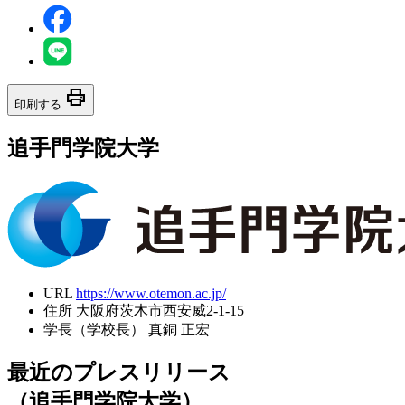
print
印刷する
追手門学院大学
URL
https://www.otemon.ac.jp/
住所
大阪府茨木市西安威2-1-15
学長（学校長）
真銅 正宏
最近のプレスリリース
（追手門学院大学）