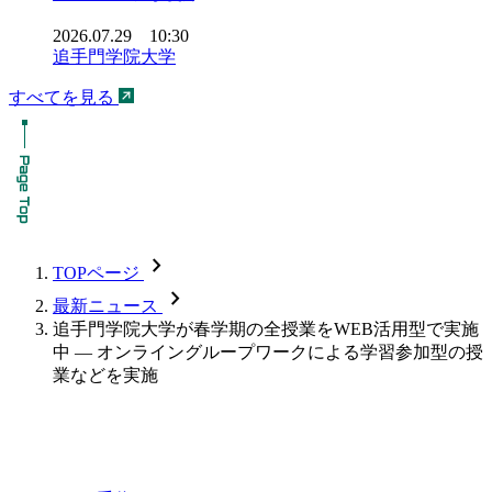
2026.07.29 10:30
追手門学院大学
すべてを見る
chevron_forward
TOPページ
chevron_forward
最新ニュース
追手門学院大学が春学期の全授業をWEB活用型で実施
中 — オンライングループワークによる学習参加型の授
業などを実施