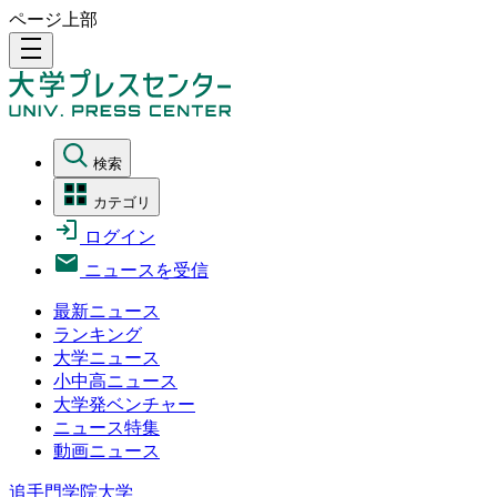
ページ上部
density_medium
検索
カテゴリ
ログイン
ニュースを受信
最新ニュース
ランキング
大学ニュース
小中高ニュース
大学発ベンチャー
ニュース特集
動画ニュース
追手門学院大学