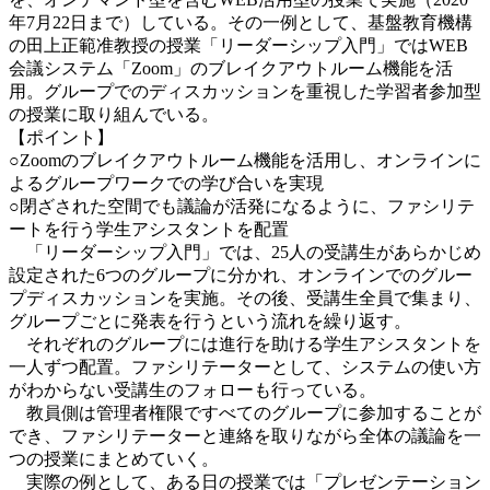
年7月22日まで）している。その一例として、基盤教育機構
の田上正範准教授の授業「リーダーシップ入門」ではWEB
会議システム「Zoom」のブレイクアウトルーム機能を活
用。グループでのディスカッションを重視した学習者参加型
の授業に取り組んでいる。
【ポイント】
○Zoomのブレイクアウトルーム機能を活用し、オンラインに
よるグループワークでの学び合いを実現
○閉ざされた空間でも議論が活発になるように、ファシリテ
ートを行う学生アシスタントを配置
「リーダーシップ入門」では、25人の受講生があらかじめ
設定された6つのグループに分かれ、オンラインでのグルー
プディスカッションを実施。その後、受講生全員で集まり、
グループごとに発表を行うという流れを繰り返す。
それぞれのグループには進行を助ける学生アシスタントを
一人ずつ配置。ファシリテーターとして、システムの使い方
がわからない受講生のフォローも行っている。
教員側は管理者権限ですべてのグループに参加することが
でき、ファシリテーターと連絡を取りながら全体の議論を一
つの授業にまとめていく。
実際の例として、ある日の授業では「プレゼンテーション