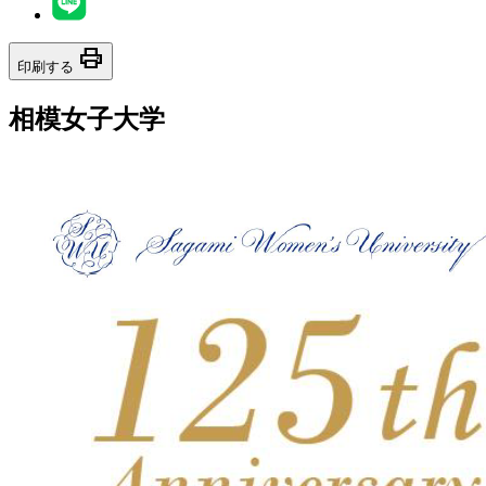
print
印刷する
相模女子大学