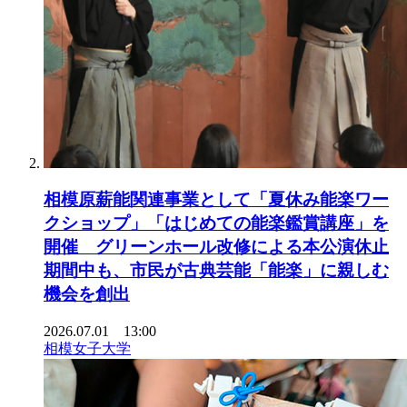
相模原薪能関連事業として「夏休み能楽ワー
クショップ」「はじめての能楽鑑賞講座」を
開催 グリーンホール改修による本公演休止
期間中も、市民が古典芸能「能楽」に親しむ
機会を創出
2026.07.01 13:00
相模女子大学