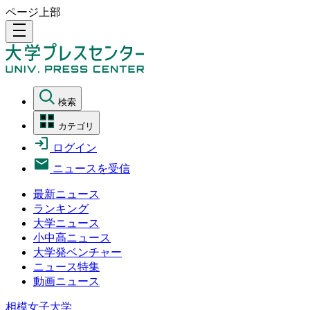
ページ上部
density_medium
検索
カテゴリ
ログイン
ニュースを受信
最新ニュース
ランキング
大学ニュース
小中高ニュース
大学発ベンチャー
ニュース特集
動画ニュース
相模女子大学