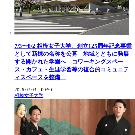
7/3〜8/2 相模女子大学、創立125周年記念事業
として新棟の名称を公募 地域とともに発展
する開かれた学園へ コワーキングスペー
ス・カフェ・生涯学習等の複合的コミュニテ
ィスペースを整備
2026.07.03 09:50
相模女子大学