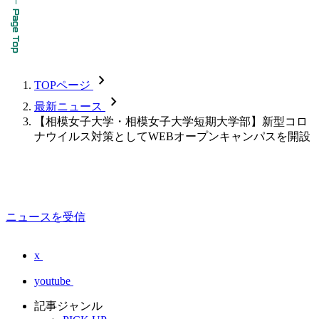
chevron_forward
TOPページ
chevron_forward
最新ニュース
【相模女子大学・相模女子大学短期大学部】新型コロ
ナウイルス対策としてWEBオープンキャンパスを開設
ニュースを受信
x
youtube
記事ジャンル