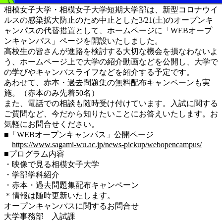
相模女子大学・相模女子大学短期大学部は、新型コロナウイ
ルスの感染拡大防止のため中止とした3/21(土)のオープンキ
ャンパスの代替措置として、ホームページに「WEBオープ
ンキャンパス」ページを開設いたしました。
高校生の皆さんが進路を検討する大切な機会を損なわないよ
う、ホームページ上で大学の紹介動画などを公開し、大学で
の学びやキャンパスライフなどを紹介する予定です。
あわせて、赤本・過去問題集の無料配布キャンペーンも実
施。（赤本のみ先着50名）
また、電話での相談も随時受け付けています。入試に関する
ご質問など、今だから知りたいことにお答えいたします。お
気軽にお問合せください。
■「WEBオープンキャンパス」公開ページ
https://www.sagami-wu.ac.jp/news-pickup/webopencampus/
■プログラム内容
・映像で見る相模女子大学
・学部学科紹介
・赤本・過去問題集配布キャンペーン
＊情報は随時更新いたします。
オープンキャンパスに関するお問合せ
大学事務部 入試課