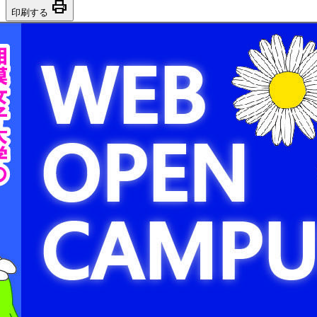
print
印刷する