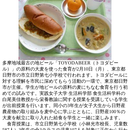
多摩地域最古の地ビール「TOYODABEER（トヨダビー
ル）」の原料の大麦を使った食育が2月10日（月）、東京都
日野市の市立日野第七小学校で行われます。トヨダビールに
対する理解を市民に深めてもらう活動の一環で、東京都日野
市が主催。学生が地ビールの原料の麦にちなむ食育を行う初
めての試みです。実践女子大学 生活科学部 食生活科学科の
白尾美佳教授から栄養教諭に関する授業を受講している学生
が出前授業を行います。同小の3年生が女子大生から日野産
農産物の取り組みを麦中心に学ぶとともに、日野産100％の
大麦を献立に取り入れた給食を学生と一緒に楽しみます。
食育授業は、市立日野第七小学校（小林光市校長、児童数
587人）3年生の全3クラスの児童107人を対象に正午から行わ