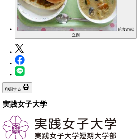
給食の献
立例
print
印刷する
実践女子大学