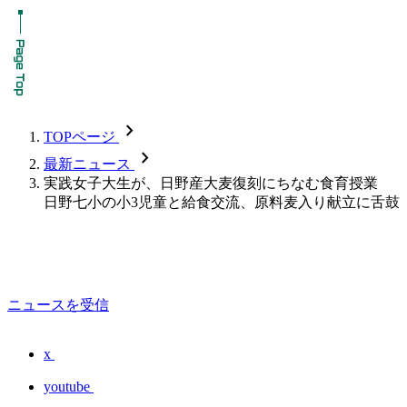
chevron_forward
TOPページ
chevron_forward
最新ニュース
実践女子大生が、日野産大麦復刻にちなむ食育授業
日野七小の小3児童と給食交流、原料麦入り献立に舌鼓
ニュースを受信
x
youtube