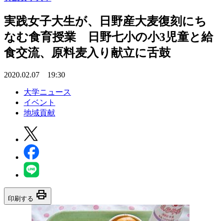
実践女子大生が、日野産大麦復刻にち
なむ食育授業 日野七小の小3児童と給
食交流、原料麦入り献立に舌鼓
2020.02.07 19:30
大学ニュース
イベント
地域貢献
print
印刷する