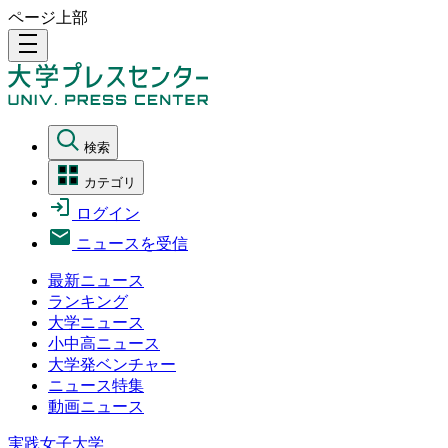
ページ上部
density_medium
検索
カテゴリ
ログイン
ニュースを受信
最新ニュース
ランキング
大学ニュース
小中高ニュース
大学発ベンチャー
ニュース特集
動画ニュース
実践女子大学