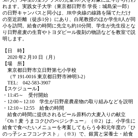
れます。実践女子大学（東京都日野市 学長：城島栄一郎）
の日野キャンパスと同小は、JR中央線の線路を隔てただけ
の至近距離（徒歩1分）にあり、白尾教授のほか学生8人が同
小を訪問。給食の時間に先立ち約10分間、学生が先生役とな
り日野産麦の生育やトヨダビール復刻の物語などを教室で説
明します。
【日 時】
2020 年2 月10 日（月）
【場 所】
東京都日野市立日野第七小学校
（〒191-0016 東京都日野市神明3-2）
TEL: 042-583-3907
【スケジュール】
・11:45～ 受付開始
・12:00～12:10 学生が日野産農産物の取り組みなどを説明
・12:10～12:55 給食の時間
給食の時間に提供されるビール原料の大麦入りの献立
「Oh！麦 うまコクひのべジシチュー」（※2）は、小学生に
給食で食べたいメニューを考案してもらう令和元年度の「ひ
のっ子シェフコンテスト」（※3）で、銀賞と栄養士・給食