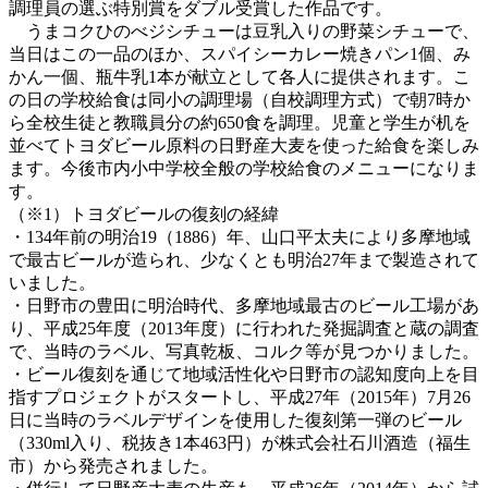
調理員の選ぶ特別賞をダブル受賞した作品です。
うまコクひのべジシチューは豆乳入りの野菜シチューで、
当日はこの一品のほか、スパイシーカレー焼きパン1個、み
かん一個、瓶牛乳1本が献立として各人に提供されます。こ
の日の学校給食は同小の調理場（自校調理方式）で朝7時か
ら全校生徒と教職員分の約650食を調理。児童と学生が机を
並べてトヨダビール原料の日野産大麦を使った給食を楽しみ
ます。今後市内小中学校全般の学校給食のメニューになりま
す。
（※1）トヨダビールの復刻の経緯
・134年前の明治19（1886）年、山口平太夫により多摩地域
で最古ビールが造られ、少なくとも明治27年まで製造されて
いました。
・日野市の豊田に明治時代、多摩地域最古のビール工場があ
り、平成25年度（2013年度）に行われた発掘調査と蔵の調査
で、当時のラベル、写真乾板、コルク等が見つかりました。
・ビール復刻を通じて地域活性化や日野市の認知度向上を目
指すプロジェクトがスタートし、平成27年（2015年）7月26
日に当時のラベルデザインを使用した復刻第一弾のビール
（330ml入り、税抜き1本463円）が株式会社石川酒造（福生
市）から発売されました。