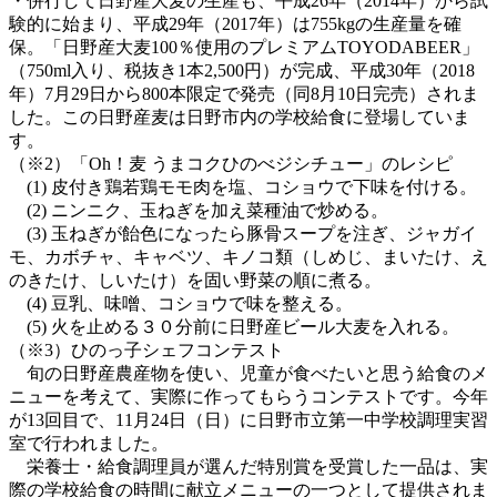
・併行して日野産大麦の生産も、平成26年（2014年）から試
験的に始まり、平成29年（2017年）は755kgの生産量を確
保。「日野産大麦100％使用のプレミアムTOYODABEER」
（750ml入り、税抜き1本2,500円）が完成、平成30年（2018
年）7月29日から800本限定で発売（同8月10日完売）されま
した。この日野産麦は日野市内の学校給食に登場していま
す。
（※2）「Oh！麦 うまコクひのべジシチュー」のレシピ
(1) 皮付き鶏若鶏モモ肉を塩、コショウで下味を付ける。
(2) ニンニク、玉ねぎを加え菜種油で炒める。
(3) 玉ねぎが飴色になったら豚骨スープを注ぎ、ジャガイ
モ、カボチャ、キャベツ、キノコ類（しめじ、まいたけ、え
のきたけ、しいたけ）を固い野菜の順に煮る。
(4) 豆乳、味噌、コショウで味を整える。
(5) 火を止める３０分前に日野産ビール大麦を入れる。
（※3）ひのっ子シェフコンテスト
旬の日野産農産物を使い、児童が食べたいと思う給食のメ
ニューを考えて、実際に作ってもらうコンテストです。今年
が13回目で、11月24日（日）に日野市立第一中学校調理実習
室で行われました。
栄養士・給食調理員が選んだ特別賞を受賞した一品は、実
際の学校給食の時間に献立メニューの一つとして提供されま