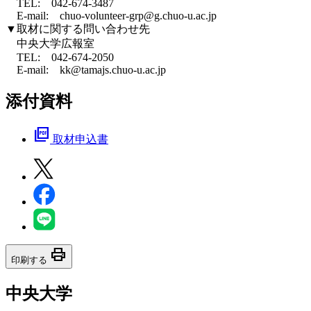
TEL: 042-674-3487
E-mail: chuo-volunteer-grp@g.chuo-u.ac.jp
▼取材に関する問い合わせ先
中央大学広報室
TEL: 042-674-2050
E-mail: kk@tamajs.chuo-u.ac.jp
添付資料
picture_as_pdf
取材申込書
print
印刷する
中央大学