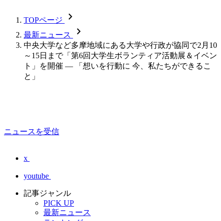
chevron_forward
TOPページ
chevron_forward
最新ニュース
中央大学など多摩地域にある大学や行政が協同で2月10
～15日まで「第6回大学生ボランティア活動展＆イベン
ト」を開催 — 「想いを行動に 今、私たちができるこ
と」
ニュースを受信
x
youtube
記事ジャンル
PICK UP
最新ニュース