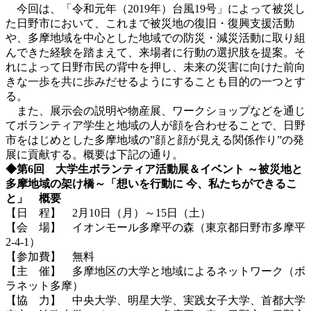
今回は、「令和元年（2019年）台風19号」によって被災し
た日野市において、これまで被災地の復旧・復興支援活動
や、多摩地域を中心とした地域での防災・減災活動に取り組
んできた経験を踏まえて、来場者に行動の選択肢を提案。そ
れによって日野市民の背中を押し、未来の災害に向けた前向
きな一歩を共に歩みだせるようにすることも目的の一つとす
る。
また、展示会の説明や物産展、ワークショップなどを通じ
てボランティア学生と地域の人が顔を合わせることで、日野
市をはじめとした多摩地域の”顔と顔が見える関係作り”の発
展に貢献する。概要は下記の通り。
◆第6回 大学生ボランティア活動展＆イベント ～被災地と
多摩地域の架け橋～「想いを行動に 今、私たちができるこ
と」 概要
【日 程】 2月10日（月）～15日（土）
【会 場】 イオンモール多摩平の森（東京都日野市多摩平
2-4-1）
【参加費】 無料
【主 催】 多摩地区の大学と地域によるネットワーク（ボ
ラネット多摩）
【協 力】 中央大学、明星大学、実践女子大学、首都大学