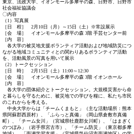
東京、法政大学、イオンモール多摩平の森、日野市、日野市
社会福祉協議会
〇内容
（1）写真展
［日 程］ 2月10日（月）～15日（土）※常設展示
［会 場］ イオンモール多摩平の森 3階 手芸センター前
［内 容］
各大学の被災地支援ボランティア活動および地域防災につ
ながる地域コミュニティとの関わりあるボランティア活動
を、活動風景の写真を用いて展示
（2）トークセッション
［日 時］ 2月15日（土）11:00～12:30
［会 場］ イオンモール多摩平の森 3階 イオンホール
［内 容］
各大学の団体紹介とトークセッション。大規模災害から命
と暮らしを守るために、被災地での学びを糧に、私たち市民
のこれからを考える。
中央大学からは「チームくまもと」（主な活動場所：熊本
県阿蘇郡西原村）、「ふらっと真備」（岡山県倉敷市真備
町）、「チーム女川」（宮城県牡鹿郡女川町）、「はまぎく
のつぼみ」（岩手県宮古市）、「チーム防災」（東京都多摩
地域）、「面瀬学習支援」（宮城県気仙沼市面瀬地区）の学