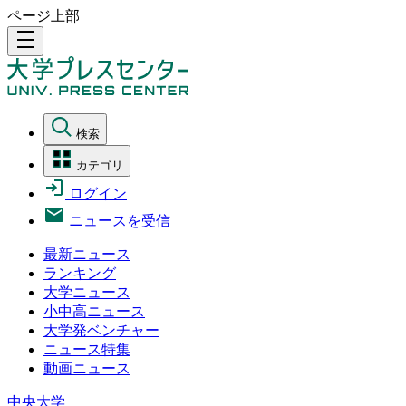
ページ上部
density_medium
検索
カテゴリ
ログイン
ニュースを受信
最新ニュース
ランキング
大学ニュース
小中高ニュース
大学発ベンチャー
ニュース特集
動画ニュース
中央大学