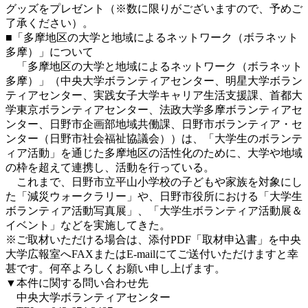
グッズをプレゼント（※数に限りがございますので、予めご
了承ください）。
■「多摩地区の大学と地域によるネットワーク（ボラネット
多摩）」について
「多摩地区の大学と地域によるネットワーク（ボラネット
多摩）」（中央大学ボランティアセンター、明星大学ボラン
ティアセンター、実践女子大学キャリア生活支援課、首都大
学東京ボランティアセンター、法政大学多摩ボランティアセ
ンター、日野市企画部地域共働課、日野市ボランティア・セ
ンター（日野市社会福祉協議会））は、「大学生のボランテ
ィア活動」を通じた多摩地区の活性化のために、大学や地域
の枠を超えて連携し、活動を行っている。
これまで、日野市立平山小学校の子どもや家族を対象にし
た「減災ウォークラリー」や、日野市役所における「大学生
ボランティア活動写真展」、「大学生ボランティア活動展＆
イベント」などを実施してきた。
※ご取材いただける場合は、添付PDF「取材申込書」を中央
大学広報室へFAXまたはE-mailにてご送付いただけますと幸
甚です。何卒よろしくお願い申し上げます。
▼本件に関する問い合わせ先
中央大学ボランティアセンター