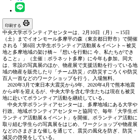
print
印刷する
中央大学ボランティアセンターは、2月10日（月）～15日
（土）までイオンモール多摩平の森（東京都日野市）で開催
される「第6回 大学生ボランティア活動展＆イベント～被災
地と多摩地域の架け橋～『想いを行動に 今、私たちができ
ること』」（主催：ボラネット多摩）に今年も参加。同大
は、常設の写真展のほか、物産展で支援活動を行っている地
域の物産を販売したり「チーム防災」の防災すごろくや防災
百人一首などのワークショップを行う。入場無料。
2020年3月で東日本大震災から9年、2020年4月で熊本地震
から4年を迎えるが、中央大学を含む学生たちは現在も被災
地に赴いてボランティア活動を継続している。
中央大学ボランティアセンターは、多摩地域にある大学や
行政、地域ボランティアセンターと協同で、毎年「大学生ボ
ランティア活動展＆イベント」を開催。ボランティア活動に
取り組む学生らの写真展をはじめ、ワークショップや物産展
などのさまざまな催しを通じて、震災の風化を防ぎ、防災・
減災の啓発をしている。