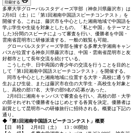
印刷する
多摩大学グローバルスタディーズ学部（神奈川県藤沢市）は
2月8日（土）に「第1回湘南中国語スピーチコンテスト」を
開催する。これは、藤沢市を中心とした湘南地域で中国語を
学ぶ学生や生徒を対象としたもの。「私と中国」をテーマと
した3分間のスピーチによって審査を行い、優勝者を中国・
雲南省昆明市に研修派遣する。一般の観覧も可能。
グローバルスタディーズ学部を擁する多摩大学湘南キャン
パスが位置する神奈川県藤沢市は、中国・雲南省昆明市と友
好都市として長年交流を続けている。
こうした中、日中両国の青少年の交流を行うことを目的と
して「第1回湘南中国語スピーチコンテスト」を開催する。
同市を中心とした湘南地域に位置する大学・高校に通う学
生および生徒、または藤沢市在住の大学生・高校生を対象と
し、高校の部17名、大学の部9名の応募があった。
2月8日に湘南キャンパスで審査会を行い、高校の部・大学
の部それぞれで優勝者をはじめとする各賞を決定。優勝者は
副賞として昆明市への研修旅行に招待される。概要は下記の
通り。
◆「第1回湘南中国語スピーチコンテスト」概要
【日 時】 2月8日（土） 13：00開始