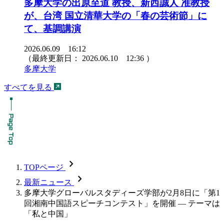
多摩大学の出原至道 教授、新西誠人 准教授
が、台湾 国立清華大学の「春の芸術節」に
て、基調講演
2026.06.09 16:12
（最終更新日：
2026.06.10 12:36
）
多摩大学
すべてを見る
chevron_forward
TOPページ
chevron_forward
最新ニュース
多摩大学グローバルスタディーズ学部が2月8日に「第1
回湘南中国語スピーチコンテスト」を開催 — テーマは
「私と中国」