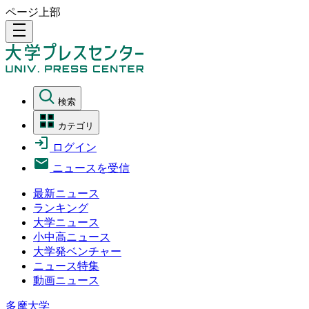
ページ上部
density_medium
検索
カテゴリ
ログイン
ニュースを受信
最新ニュース
ランキング
大学ニュース
小中高ニュース
大学発ベンチャー
ニュース特集
動画ニュース
多摩大学