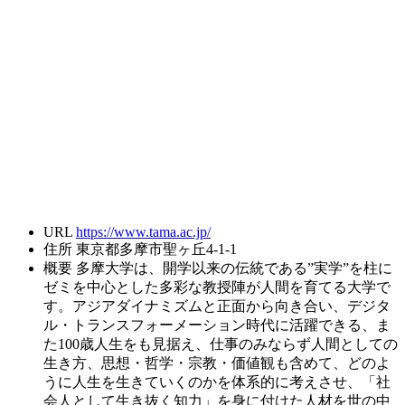
URL
https://www.tama.ac.jp/
住所
東京都多摩市聖ヶ丘4-1-1
概要
多摩大学は、開学以来の伝統である”実学”を柱に
ゼミを中心とした多彩な教授陣が人間を育てる大学で
す。アジアダイナミズムと正面から向き合い、デジタ
ル・トランスフォーメーション時代に活躍できる、ま
た100歳人生をも見据え、仕事のみならず人間としての
生き方、思想・哲学・宗教・価値観も含めて、どのよ
うに人生を生きていくのかを体系的に考えさせ、「社
会人として生き抜く知力」を身に付けた人材を世の中