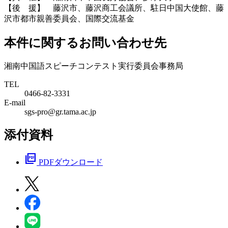
【後 援】 藤沢市、藤沢商工会議所、駐日中国大使館、藤
沢市都市親善委員会、国際交流基金
本件に関するお問い合わせ先
湘南中国語スピーチコンテスト実行委員会事務局
TEL
0466-82-3331
E-mail
sgs-pro@gr.tama.ac.jp
添付資料
picture_as_pdf
PDFダウンロード