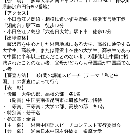
【会 場】 多摩大学湘南キャンパス（〒252-0805 神奈川
県藤沢市円行802番地）
【アクセス】
・小田急江ノ島線・相模鉄道いずみ野線・横浜市営地下鉄
「湘南台」駅下車 徒歩12分
・小田急江ノ島線「六会日大前」駅下車 徒歩12分
【出場資格】
藤沢市を中心とした湘南地域にある大学、高校に通学する
大学生、高校生、または藤沢市在住の大学生、高校生であっ
て中国に半年以上住んだことのない者、2週間以上中国に招
聘されたことのない者、父母がどちらも母国語が中国語でな
い者
【審査方法】 3分間の課題スピーチ［テーマ「私と中
国」］の審査によって行う
【表 彰】
・優勝：大学の部、高校の部 各1名
（副賞）中国雲南省昆明市に研修旅行ご招待
・二等賞、三等賞：大学の部、高校の部 各1名
・特別賞：若干名
・参加賞：全員
【主 催】 湘南中国語スピーチコンテスト実行委員会
【共 催】 湘南日本中国友好協会、多摩大学