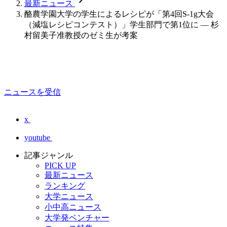
最新ニュース
酪農学園大学の学生によるレシピが「第4回S-1g大会
（減塩レシピコンテスト）」学生部門で第1位に — 杉
村留美子准教授のゼミ生が考案
ニュースを受信
x
youtube
記事ジャンル
PICK UP
最新ニュース
ランキング
大学ニュース
小中高ニュース
大学発ベンチャー