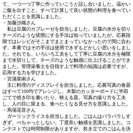
て、一つ一つ丁寧に作っていこうと話し合いました。温かい
ご飯を出すこと、すべて計算して良い状態の料理を食べてい
ただくことを意識しました。
・加藤沙織さん
私は豆腐のカプレーゼを担当しました。豆腐の水分を切り
チーズのような状態にする手法は知っていましたが、応募段
階ではレシピがそこまでまとまっていなかったので間に合わ
ず、本番ではその手法は使用できずもどかしい思いをしまし
た。それでも、いろいろ工夫をして丁寧に豆腐の水分を極限
まで水切りして、チーズのような触感に仕上げることができ
ました。管理栄養士を目指す上で料理の知識は必要ですが、
応用する力を学びました。
・宮浦菜南さん
主に料理のディスプレイを担当しました。応募写真の食器
はすべて100均でアレンジし、木製のカッターボードに半田
ごてで焼き印を書いたり、映える皿、写真の撮り方を工夫
し、人の目に留まる、食べたくなる見せ方を意識しました。
・馬場花音さん
ガーリックライスを担当しました。ごはんはパラパラしす
ぎず、ぺちゃっとしない、丁度良い触感を意識しました。コ
ンテストでは時間制限がありますが、炊き立てのごはんを決