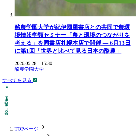
酪農学園大学が紀伊國屋書店との共同で農環
境情報学類セミナー「農と環境のつながりを
考える」を同書店札幌本店で開催 ― 6月13日
に第1回「世界と比べて見る日本の酪農」
2026.05.28 15:30
酪農学園大学
すべてを見る
chevron_forward
TOPページ
chevron_forward