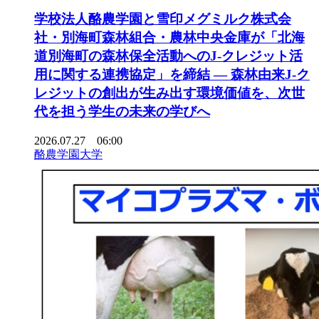
学校法人酪農学園と雪印メグミルク株式会
社・別海町森林組合・農林中央金庫が「北海
道別海町の森林保全活動へのJ-クレジット活
用に関する連携協定」を締結 ― 森林由来J-ク
レジットの創出が生み出す環境価値を、次世
代を担う学生の未来の学びへ
2026.07.27 06:00
酪農学園大学