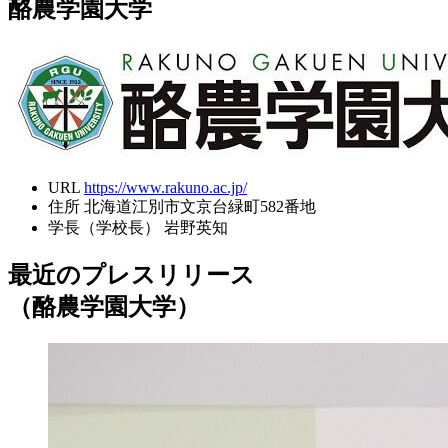
酪農学園大学
URL
https://www.rakuno.ac.jp/
住所
北海道江別市文京台緑町582番地
学長（学校長）
岩野英知
最近のプレスリリース
（酪農学園大学）