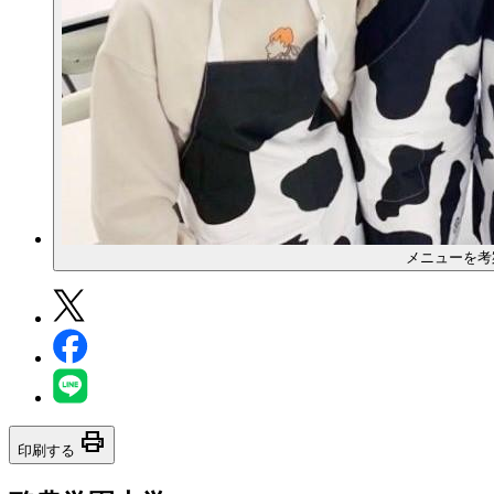
メニューを考
print
印刷する