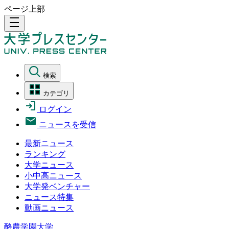
ページ上部
density_medium
検索
カテゴリ
ログイン
ニュースを受信
最新ニュース
ランキング
大学ニュース
小中高ニュース
大学発ベンチャー
ニュース特集
動画ニュース
酪農学園大学