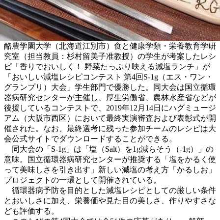
酪農学園大学（北海道江別市）食と健康学類・栄養教育学研
究室（担当教員：杉村留美子准教授）の学生が考案したレシ
ピ「香りでおいしく！ 野菜たっぷり映える減塩ランチ」が
「おいしい減塩レシピコンテスト 第4回S-1g（エス・ワン・
グランプリ）大会」学生部門で優勝した。同大会は国立循環
器病研究センターが主催し、厚生労働省、農林水産省などが
後援しているコンテストで、2019年12月14日にハグミュージ
アム（大阪市西区）において最終実演審査および表彰式が開
催された。なお、最終選考に残った参加チームのレシピは大
会公式サイトでダウンロードすることができる。
同大会の「S-1g」は「塩（Salt）を1g減らそう（-1g）」の
意味。国立循環器病研究センターが推奨する「塩をかるく使
って美味しさを引き出す」新しい減塩の考え方「かるしお」
プロジェクトの一環として開催されている。
循環器病予防を目的とした減塩レシピとしての厳しい条件
とおいしさに加え、栄養価や見た目の美しさ、作りやすさな
ども評価する。