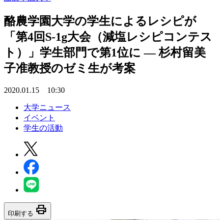
酪農学園大学の学生によるレシピが
「第4回S-1g大会（減塩レシピコンテス
ト）」学生部門で第1位に — 杉村留美
子准教授のゼミ生が考案
2020.01.15 10:30
大学ニュース
イベント
学生の活動
print
印刷する