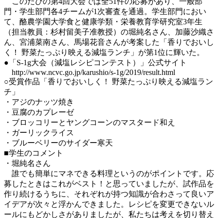
このたびの第4回大会では全51件の応募があり、一般部
門・学生部門各4チームが1次審査を通過。学生部門におい
て、酪農学園大学食と健康学類・栄養教育学研究室3年生
（担当教員：杉村留美子准教授）の堀純名さん、加藤沙織さ
ん、宮浦菜南さん、馬場花音さんが考案した「香りでおいし
く！ 野菜たっぷり映える減塩ランチ」が第1位に輝いた。
●「S-1g大会（減塩レシピコンテスト）」公式サイト
http://www.ncvc.go.jp/karushio/s-1g/2019/result.html
○受賞作品「香りでおいしく！ 野菜たっぷり映える減塩ラン
チ」
・アジのナッツ焼き
・豆腐のカプレーゼ
・ブロッコリーとヤングコーンのマスタード和え
・ガーリックライス
・ブルーベリーのサイダー寒天
■学生のコメント
・堀純名さん
誰でも簡単にマネできる料理というのがポイントです。応
募したときはこれがベスト！と思っていましたが、試作品を
作り続けるうちに、それぞれが持つ知識が合わさって良いア
イデアが次々と浮かんできました。レシピを変更できないル
ールにもどかしさがありましたが、私たちは考えを切り替え