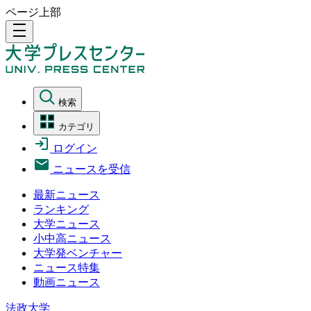
ページ上部
density_medium
検索
カテゴリ
ログイン
ニュースを受信
最新ニュース
ランキング
大学ニュース
小中高ニュース
大学発ベンチャー
ニュース特集
動画ニュース
法政大学