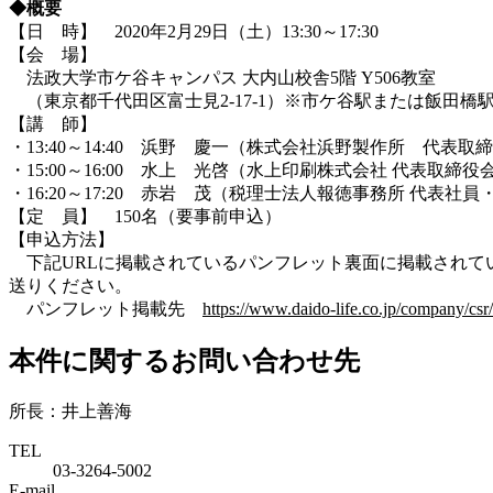
◆概要
【日 時】 2020年2月29日（土）13:30～17:30
【会 場】
法政大学市ケ谷キャンパス 大内山校舎5階 Y506教室
（東京都千代田区富士見2-17-1）※市ケ谷駅または飯田橋駅
【講 師】
・13:40～14:40 浜野 慶一（株式会社浜野製作所 代表取
・15:00～16:00 水上 光啓（水上印刷株式会社 代表取締役
・16:20～17:20 赤岩 茂（税理士法人報徳事務所 代表社
【定 員】 150名（要事前申込）
【申込方法】
下記URLに掲載されているパンフレット裏面に掲載されてい
送りください。
パンフレット掲載先
https://www.daido-life.co.jp/company/cs
本件に関するお問い合わせ先
所長：井上善海
TEL
03-3264-5002
E-mail