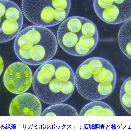
る緑藻「サガミボルボックス」：広域調査と核ゲノ