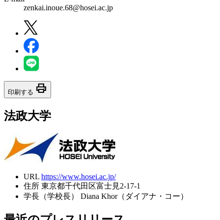
zenkai.inoue.68@hosei.ac.jp
print
印刷する
法政大学
URL
https://www.hosei.ac.jp/
住所
東京都千代田区富士見2-17-1
学長（学校長）
Diana Khor（ダイアナ・コー）
最近のプレスリリース