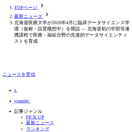
chevron_forward
TOPページ
chevron_forward
最新ニュース
北海道医療大学が2026年4月に臨床データサイエンス学
環（仮称・設置構想中）を開設 ― 北海道初の学部等連
携課程で医療・福祉分野の先進的データサイエンティ
ストを育成
ニュースを受信
x
youtube
記事ジャンル
PICK UP
最新ニュース
ランキング