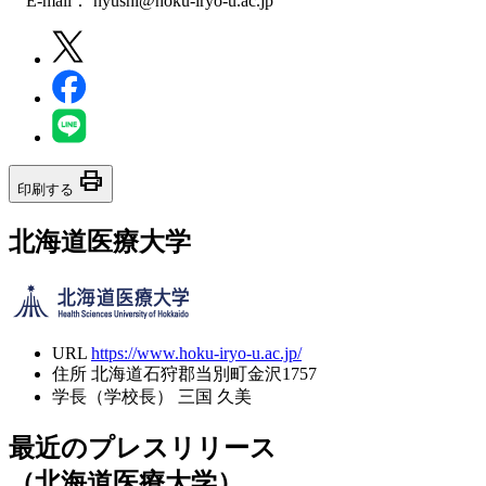
E-mail： nyushi@hoku-iryo-u.ac.jp
print
印刷する
北海道医療大学
URL
https://www.hoku-iryo-u.ac.jp/
住所
北海道石狩郡当別町金沢1757
学長（学校長）
三国 久美
最近のプレスリリース
（北海道医療大学）