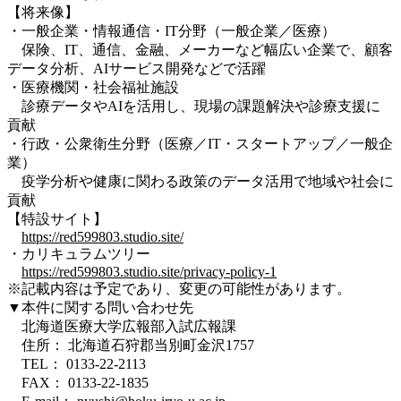
【将来像】
・
一般企業・情報通信・IT分野（
一般企業／医療
）
保険、IT、通信、金融、メーカーなど幅広い企業で、顧客
データ分析、AIサービス開発などで活躍
・医療機関・社会福祉施設
診療データやAIを活用し、現場の課題解決や診療支援に
貢献
・
行政・公衆衛生分野（
医療
／
IT・スタートアップ／一般企
業）
疫学分析や健康に関わる政策のデータ活用で地域や社会に
貢献
【特設サイト】
https://red599803.studio.site/
・カリキュラムツリー
https://red599803.studio.site/privacy-policy-1
※記載内容は予定であり、変更の可能性があります。
▼本件に関する問い合わせ先
北海道医療大学広報部入試広報課
住所： 北海道石狩郡当別町金沢1757
TEL： 0133-22-2113
FAX： 0133-22-1835