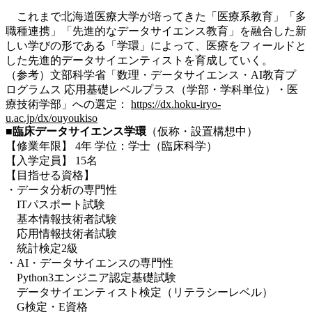
これまで
北海道医療大学
が培ってきた「医療系教育」「多
職種連携」「先進的なデータサイエンス教育」を融合した新
しい学びの形である「学環」によって、医療をフィールドと
した先進的データサイエンティストを育成していく。
（参考）
文部科学省「数理・データサイエンス・AI教育プ
ログラムス 応用基礎レベルプラス（学部・学科単位）・医
療技術学部」への選定：
https://dx.hoku-iryo-
u.ac.jp/dx/ouyoukiso
■
臨床データサイエンス学環
（仮称・設置構想中）
【修業年限】 4年 学位：学士（臨床科学）
【入学定員】 15名
【目指せる資格】
・データ分析の専門性
ITパスポート試験
基本情報技術者試験
応用情報技術者試験
統計検定2級
・AI・データサイエンスの専門性
Python3エンジニア認定基礎試験
データサイエンティスト検定（リテラシーレベル）
G検定・E資格