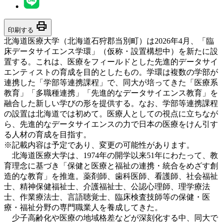
print
印刷する
北海道医療大学（北海道石狩郡当別町）は2026年4月、「臨
床データサイエンス学環」（仮称・設置構想中）を新たに設
置する。これは、医療をフィールドとした先進的データサイ
エンティストの育成を目的としたもの。学環は複数の学部が
連携した「学部等連携課程」で、同大が培ってきた「医療系
教育」「多職種連携」「先進的なデータサイエンス教育」を
融合した新しい学びの形を提供する。なお、学部等連携課程
の設置は北海道では初めて。医療人としての視点に立ちなが
ら、先進的なデータサイエンスの力で日本の医療をけん引す
る人材の育成を目指す。
※記載内容は予定であり、変更の可能性があります。
北海道医療大学は、1974年の開学以来51年にわたって、教
育理念に基づき「保健と医療と福祉の連携・統合をめざす創
造的な教育」を推進。薬剤師、歯科医師、看護師、社会福祉
士、精神保健福祉士、介護福祉士、公認心理師、理学療法
士、作業療法士、言語聴覚士、臨床検査技師等の保健・医
療・福祉分野の専門職業人を養成してきた。
少子高齢化や医療の地域格差などが深刻化する中、同大で