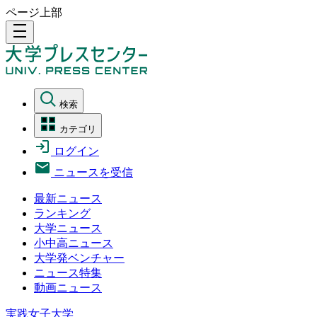
ページ上部
density_medium
検索
カテゴリ
ログイン
ニュースを受信
最新ニュース
ランキング
大学ニュース
小中高ニュース
大学発ベンチャー
ニュース特集
動画ニュース
実践女子大学