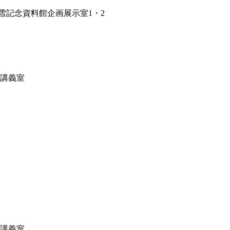
雪記念資料館企画展示室1・2
3講義室
1講義室