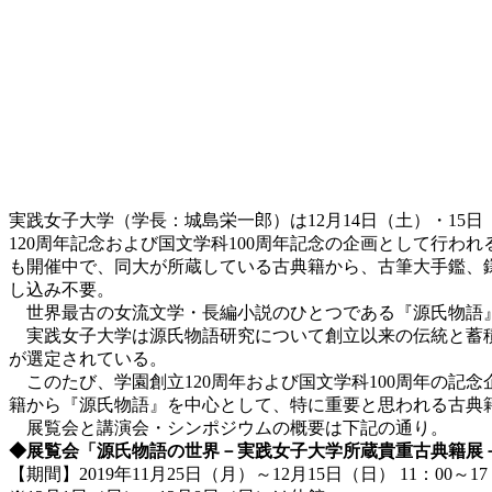
実践女子大学（学長：城島栄一郎）は12月14日（土）・1
120周年記念および国文学科100周年記念の企画として行わ
も開催中で、同大が所蔵している古典籍から、古筆大手鑑、
し込み不要。
世界最古の女流文学・長編小説のひとつである『源氏物語』
実践女子大学は源氏物語研究について創立以来の伝統と蓄積
が選定されている。
このたび、学園創立120周年および国文学科100周年の記念
籍から『源氏物語』を中心として、特に重要と思われる古典籍
展覧会と講演会・シンポジウムの概要は下記の通り。
◆展覧会「源氏物語の世界－実践女子大学所蔵貴重古典籍展
【期間】2019年11月25日（月）～12月15日（日） 11：00～17