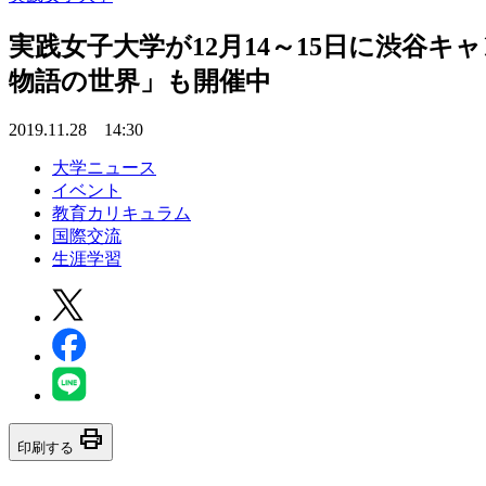
実践女子大学が12月14～15日に渋谷
物語の世界」も開催中
2019.11.28 14:30
大学ニュース
イベント
教育カリキュラム
国際交流
生涯学習
print
印刷する