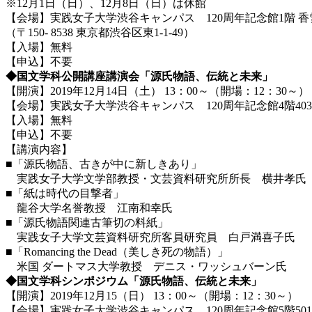
※12月1日（日）、12月8日（日）は休館
【会場】実践女子大学渋谷キャンパス 120周年記念館1階 香
（〒150- 8538 東京都渋谷区東1-1-49）
【入場】無料
【申込】不要
◆国文学科公開講座講演会「源氏物語、伝統と未来」
【開演】2019年12月14日（土） 13：00～（開場：12：30～）
【会場】実践女子大学渋谷キャンパス 120周年記念館4階40
【入場】無料
【申込】不要
【講演内容】
■「源氏物語、古きが中に新しきあり」
実践女子大学文学部教授・文芸資料研究所所長 横井孝氏
■「紙は時代の目撃者」
龍谷大学名誉教授 江南和幸氏
■「源氏物語関連古筆切の料紙」
実践女子大学文芸資料研究所客員研究員 白戸満喜子氏
■「Romancing the Dead（美しき死の物語）」
米国 ダートマス大学教授 デニス・ワッシュバーン氏
◆国文学科シンポジウム「源氏物語、伝統と未来」
【開演】2019年12月15（日） 13：00～（開場：12：30～）
【会場】実践女子大学渋谷キャンパス 120周年記念館5階50