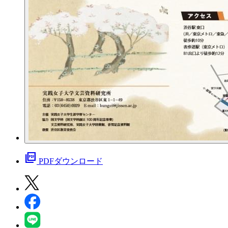
picture_as_pdf
PDFダウンロード