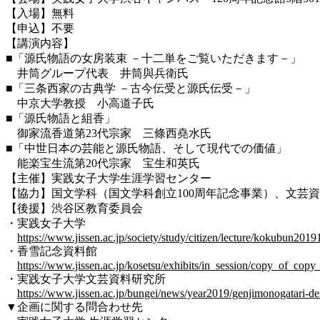
【入場】無料
【申込】不要
【講演内容】
■「源氏物語の女房装束 －十二単をご覧いただきます－」
井筒グループ代表 井筒與兵衛氏
■「三条西家の古典学 －古今伝受と源氏伝受－」
中京大学教授 小高道子氏
■「源氏物語と組香」
御家流香道第23代宗家 三條西堯水氏
■「中世日本の芸能と源氏物語、そして現代での価値」
能楽宝生流第20代宗家 宝生和英氏
【主催】実践女子大学生涯学習センター
【協力】国文学科（国文学科創立100周年記念事業）、文芸
【後援】渋谷区教育委員会
・実践女子大学
https://www.jissen.ac.jp/society/study/citizen/lecture/kokubun2019
・香雪記念資料館
https://www.jissen.ac.jp/kosetsu/exhibits/in_session/copy_of_copy
・実践女子大学文芸資料研究所
https://www.jissen.ac.jp/bungei/news/year2019/genjimonogatari-de
▼企画に関する問合わせ先