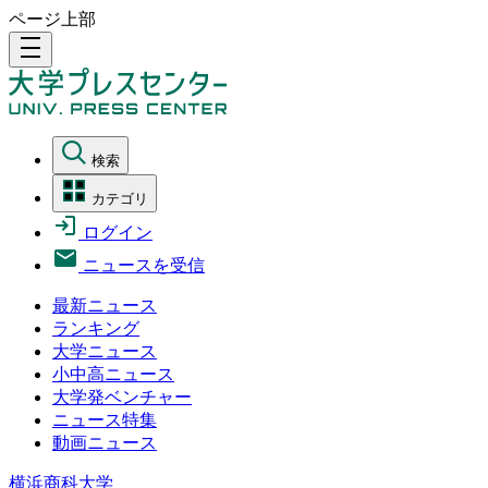
ページ上部
density_medium
検索
カテゴリ
ログイン
ニュースを受信
最新ニュース
ランキング
大学ニュース
小中高ニュース
大学発ベンチャー
ニュース特集
動画ニュース
横浜商科大学