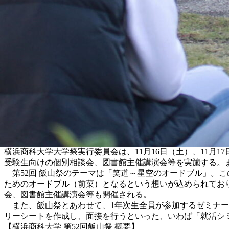
横浜商科大学大学祭実行委員会は、11月16日（土）、11月
受験生向けの個別相談会、図書館主催講演会等を実施する。
第52回 飯山祭のテーマは「笑道～星空のオードブル」。
ためのオードブル（前菜）となるという想いが込められてお
会、図書館主催講演会等も開催される。
また、飯山祭とあわせて、1年次生全員が参加するゼミナー
リーシートを作成し、面接を行うといった、いわば「就活シミ
【横浜商科大学 第52回飯山祭 概要】