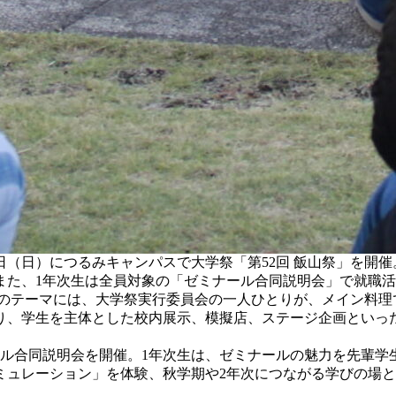
17日（日）につるみキャンパスで大学祭「第52回 飯山祭」を
また、1年次生は全員対象の「ゼミナール合同説明会」で就職
このテーマには、大学祭実行委員会の一人ひとりが、メイン料理
り、学生を主体とした校内展示、模擬店、ステージ企画といっ
ル合同説明会を開催。1年次生は、ゼミナールの魅力を先輩学
ュレーション」を体験、秋学期や2年次につながる学びの場とも