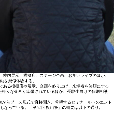
開催。校内展示、模擬店、ステージ企画、お笑いライブのほか、
活動を疑似体験する。
である模擬店や展示、企画を盛り上げ、来場者を笑顔にする
た様々な企画が準備されているほか、受験生向けの個別相談
生からブース形式で直接聞き、希望するゼミナールへのエント
なっている。「第52回 飯山祭」の概要は以下の通り。