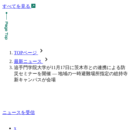
すべてを見る
chevron_forward
TOPページ
chevron_forward
最新ニュース
追手門学院大学が11月17日に茨木市との連携による防
災セミナーを開催 — 地域の一時避難場所指定の総持寺
新キャンパスが会場
ニュースを受信
x