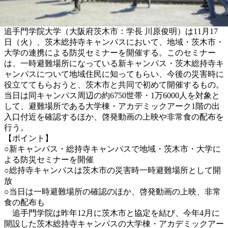
追手門学院大学（大阪府茨木市：学長 川原俊明）は11月17
日（火）、茨木総持寺キャンパスにおいて、地域・茨木市・
大学の連携による防災セミナーを開催する。このセミナー
は、一時避難場所になっている新キャンパス・茨木総持寺キ
ャンパスについて地域住民に知ってもらい、今後の災害時に
役立ててもらおうと、茨木市と共同で初めて開催するもの。
当日は同キャンパス周辺の約6750世帯・1万6000人を対象と
して、避難場所である大学棟・アカデミックアーク1階の出
入口付近を確認するほか、啓発動画の上映や非常食の配布を
行う。
【ポイント】
○新キャンパス・総持寺キャンパスで地域・茨木市・大学に
よる防災セミナーを開催
○総持寺キャンパスは茨木市の災害時一時避難場所として開
放
○当日は一時避難場所の確認のほか、啓発動画の上映、非常
食の配布も
追手門学院は昨年12月に茨木市と協定を結び、今年4月に
開設した茨木総持寺キャンパスの大学棟・アカデミックアー