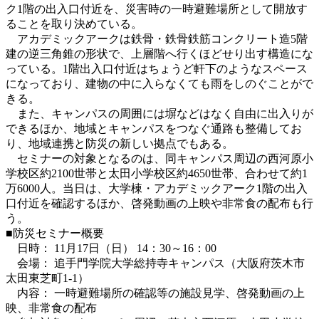
ク1階の出入口付近を、災害時の一時避難場所として開放す
ることを取り決めている。
アカデミックアークは鉄骨・鉄骨鉄筋コンクリート造5階
建の逆三角錐の形状で、上層階へ行くほどせり出す構造にな
っている。1階出入口付近はちょうど軒下のようなスペース
になっており、建物の中に入らなくても雨をしのぐことがで
きる。
また、キャンパスの周囲には塀などはなく自由に出入りが
できるほか、地域とキャンパスをつなぐ通路も整備してお
り、地域連携と防災の新しい拠点でもある。
セミナーの対象となるのは、同キャンパス周辺の西河原小
学校区約2100世帯と太田小学校区約4650世帯、合わせて約1
万6000人。当日は、大学棟・アカデミックアーク1階の出入
口付近を確認するほか、啓発動画の上映や非常食の配布も行
う。
■防災セミナー概要
日時： 11月17日（日） 14：30～16：00
会場： 追手門学院大学総持寺キャンパス（大阪府茨木市
太田東芝町1-1）
内容： 一時避難場所の確認等の施設見学、啓発動画の上
映、非常食の配布