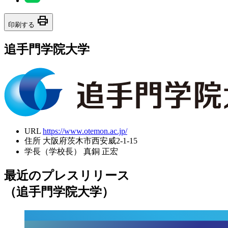
print
印刷する
追手門学院大学
URL
https://www.otemon.ac.jp/
住所
大阪府茨木市西安威2-1-15
学長（学校長）
真銅 正宏
最近のプレスリリース
（追手門学院大学）