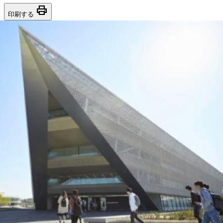
print
印刷する