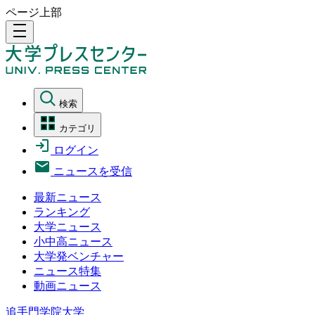
ページ上部
density_medium
検索
カテゴリ
ログイン
ニュースを受信
最新ニュース
ランキング
大学ニュース
小中高ニュース
大学発ベンチャー
ニュース特集
動画ニュース
追手門学院大学