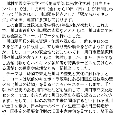
川村学園女子大学 生活創造学部 観光文化学科（目白キャ
ンパス）では、11月8日（金）から10日（日）まで3日間にわ
たって開催される、川口駅を起点とした「駅からハイキン
グ」の企画、運営に参加しております。
この企画には観光文化学科の1年生6名が携わり、これま
で、川口市役所や川口駅の皆様などとともに、川口市にて何
度も会議とフィールドワークを行いました。
川口駅周辺の観光資源・施設を洗い出し、約10キロのコー
スをどのように設計し、立ち寄り先や順番をどのようにする
か、また、コースの安全性などについても、川口市産業振興
課や川口駅の方々とともに、検討しました。また、おもてな
し店舗（駅からハイキング参加者が特典サービスを受けられ
る店舗）の選定や依頼なども一部担当しました。
テーマは「鋳物で栄えた川口の歴史と文化に触れる」と
し、コースは駅前のキュポ・ラ広場にある旧国立競技場の聖
火台（川口の鋳物）を見るところからスタートします。千年
以上の歴史のある川口神社などを経由して、川口市立文化財
センターでは、あらためて川口の歴史を振り返ることができ
ます。そして、川口の名前の由来に関係するといわれる荒川
の土手を歩き、日本唯一のベーゴマ生産工場の日三鋳造所
や、国指定の重要文化財の旧田中家住宅を見学して、埼玉高