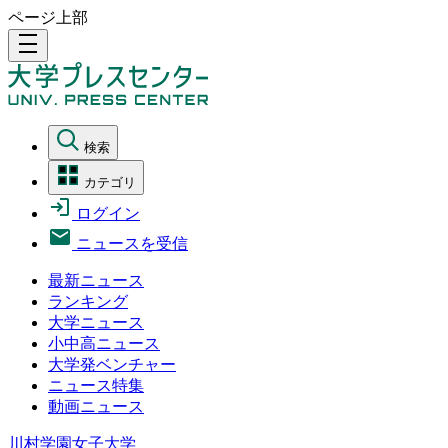
ページ上部
density_medium
検索
カテゴリ
ログイン
ニュースを受信
最新ニュース
ランキング
大学ニュース
小中高ニュース
大学発ベンチャー
ニュース特集
動画ニュース
川村学園女子大学