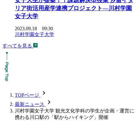
女子大生が提案！！課題解決型授業 汐留イタ
リア街活用産学連携プロジェクト—川村学園
女子大学
2023.09.18 09:30
川村学園女子大学
すべてを見る
chevron_forward
TOPページ
chevron_forward
最新ニュース
川村学園女子大学 観光文化学科の学生が企画・運営に
携わる川口駅の「駅からハイキング」開催