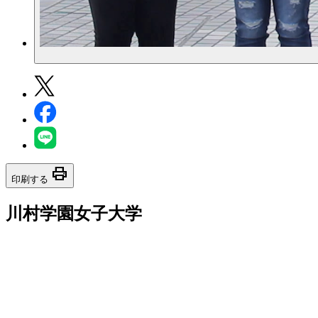
print
印刷する
川村学園女子大学