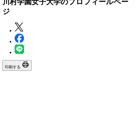
川村学園女子大学
のプロフィールペー
ジ
print
印刷する