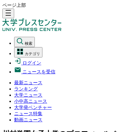
ページ上部
density_medium
検索
カテゴリ
ログイン
ニュースを受信
最新ニュース
ランキング
大学ニュース
小中高ニュース
大学発ベンチャー
ニュース特集
動画ニュース