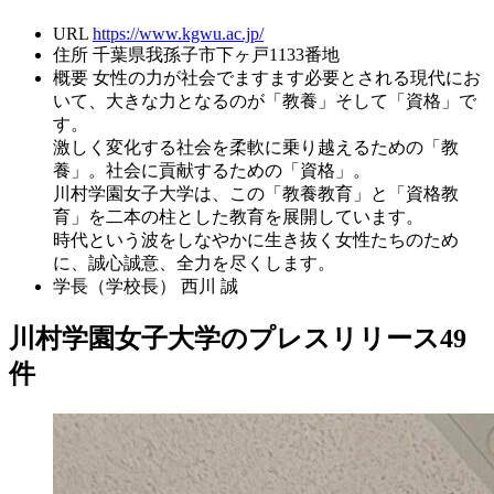
URL
https://www.kgwu.ac.jp/
住所
千葉県我孫子市下ヶ戸1133番地
概要
女性の力が社会でますます必要とされる現代にお
いて、大きな力となるのが「教養」そして「資格」で
す。
激しく変化する社会を柔軟に乗り越えるための「教
養」。社会に貢献するための「資格」。
川村学園女子大学は、この「教養教育」と「資格教
育」を二本の柱とした教育を展開しています。
時代という波をしなやかに生き抜く女性たちのため
に、誠心誠意、全力を尽くします。
学長（学校長）
西川 誠
川村学園女子大学のプレスリリース
49
件