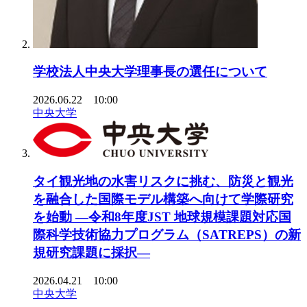
学校法人中央大学理事長の選任について
2026.06.22 10:00
中央大学
タイ観光地の水害リスクに挑む、防災と観光
を融合した国際モデル構築へ向けて学際研究
を始動 ―令和8年度JST 地球規模課題対応国
際科学技術協力プログラム（SATREPS）の新
規研究課題に採択―
2026.04.21 10:00
中央大学