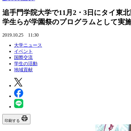
追手門学院大学で11月2・3日にタイ東
学生らが学園祭のプログラムとして実
2019.10.25 11:30
大学ニュース
イベント
国際交流
学生の活動
地域貢献
print
印刷する