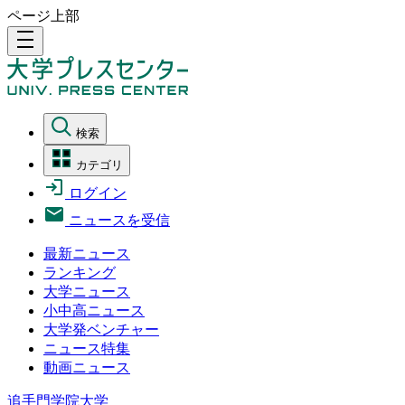
ページ上部
density_medium
検索
カテゴリ
ログイン
ニュースを受信
最新ニュース
ランキング
大学ニュース
小中高ニュース
大学発ベンチャー
ニュース特集
動画ニュース
追手門学院大学