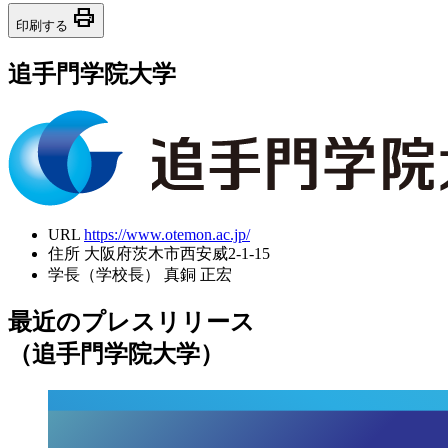
print
印刷する
追手門学院大学
URL
https://www.otemon.ac.jp/
住所
大阪府茨木市西安威2-1-15
学長（学校長）
真銅 正宏
最近のプレスリリース
（追手門学院大学）