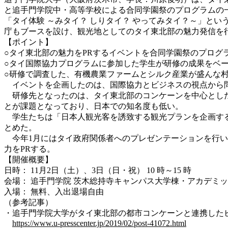
と追手門学院中・高等学校による合同学園祭のプログラムの
「タイ体験 ～みタイ？ しりタイ？ やってみタイ？～」と
庁もブースを設け、観光地としてのタイ東北部の魅力発信を
【ポイント】
○タイ東北部の魅力をPRするイベントを合同学園祭のプログ
○タイ国際協力プログラムに参加した学生が研修の成果をベ
○研修で調査した、有機農業ファームとシルク産業が盛んな
イベントを企画したのは、国際協力とビジネスの視点から問
研修先となったのは、タイ東北部のコンケーンを中心とした
とが課題となっており、日本での知名度も低い。
学生たちは「日本人観光客を誘致する観光プランを企画する
とめた。
今年1月にはタイ政府関係者へのプレゼンテーションを行い
力をPRする。
【開催概要】
日時： 11月2日（土）、3日（日・祝） 10 時～15 時
会場： 追手門学院 茨木総持寺キャンパス大学棟・アカデミック
入場： 無料、入出退場自由
（参考記事）
・追手門学院大学がタイ東北部の都市コンケーンと連携したビジ
https://www.u-presscenter.jp/2019/02/post-41072.html