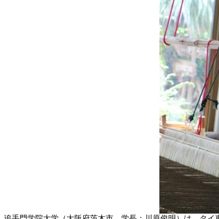
追手門学院大学（大阪府茨木市、学長：川原俊明）は、タイ東