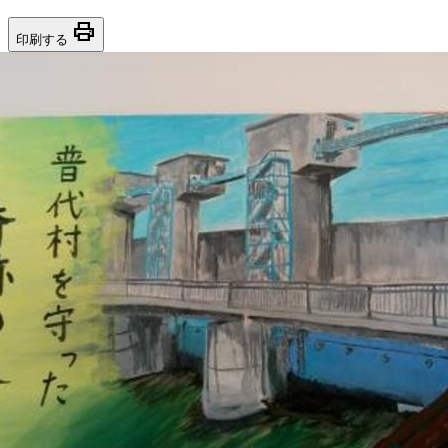
print
印刷する