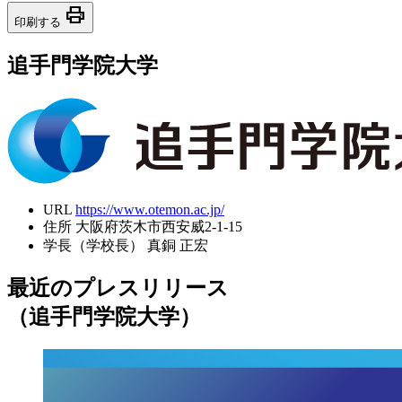
print
印刷する
追手門学院大学
URL
https://www.otemon.ac.jp/
住所
大阪府茨木市西安威2-1-15
学長（学校長）
真銅 正宏
最近のプレスリリース
（追手門学院大学）