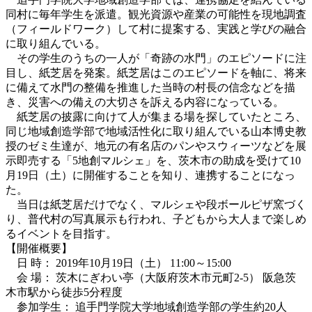
同村に毎年学生を派遣。観光資源や産業の可能性を現地調査
（フィールドワーク）して村に提案する、実践と学びの融合
に取り組んでいる。
その学生のうちの一人が「奇跡の水門」のエピソードに注
目し、紙芝居を発案。紙芝居はこのエピソードを軸に、将来
に備えて水門の整備を推進した当時の村長の信念などを描
き、災害への備えの大切さを訴える内容になっている。
紙芝居の披露に向けて人が集まる場を探していたところ、
同じ地域創造学部で地域活性化に取り組んでいる山本博史教
授のゼミ生達が、地元の有名店のパンやスウィーツなどを展
示即売する「5地創マルシェ」を、茨木市の助成を受けて10
月19日（土）に開催することを知り、連携することになっ
た。
当日は紙芝居だけでなく、マルシェや段ボールピザ窯づく
り、普代村の写真展示も行われ、子どもから大人まで楽しめ
るイベントを目指す。
【開催概要】
日 時： 2019年10月19日（土） 11:00～15:00
会 場： 茨木にぎわい亭（大阪府茨木市元町2-5） 阪急茨
木市駅から徒歩5分程度
参加学生： 追手門学院大学地域創造学部の学生約20人