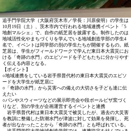
追手門学院大学（大阪府茨木市／学長：川原俊明）の学生は
10月19日（土）、茨木市内で行われる地域連携イベント「5
地創マルシェ」で、自作の紙芝居を披露する。制作したのは
地域活性化やまちづくりを学んでいる地域創造学部の学生4
名で、イベントは同学部の別の学生たちが開催するもの。紙
芝居は、学生がフィールドワークで学んだ東日本大震災にお
ける「奇跡の水門」のエピソードを子どもたちに分かりやす
く伝える内容となる。
【ポイント】
○地域連携をしている岩手県普代村の東日本大震災のエピソ
ードを大学生が紙芝居に
○「奇跡の水門」から災害への備えの大切さを子ども達に伝
えたい
○パンやスウィーツなどの展示即売会や段ボールピザ窯づく
りなど、別の学生が企画運営するイベントと連携
岩手県普代村は東日本大震災で被災したが、過去の大災害
を教訓に整備した防潮水門が津波に対して効果を発揮し、死
者が出なかったことから「奇跡の水門」とも呼ばれている。
追手門学院大学地域創造学部では、連携協定を結んでいる