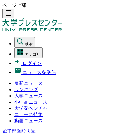
ページ上部
density_medium
検索
カテゴリ
ログイン
ニュースを受信
最新ニュース
ランキング
大学ニュース
小中高ニュース
大学発ベンチャー
ニュース特集
動画ニュース
追手門学院大学