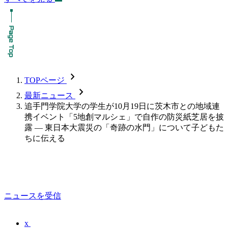
chevron_forward
TOPページ
chevron_forward
最新ニュース
追手門学院大学の学生が10月19日に茨木市との地域連
携イベント「5地創マルシェ」で自作の防災紙芝居を披
露 — 東日本大震災の「奇跡の水門」について子どもた
ちに伝える
ニュースを受信
x